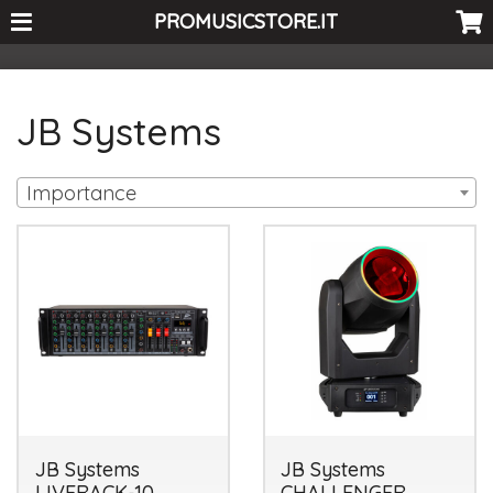
<-- Curio's GSC -->
PROMUSICSTORE.IT
JB Systems
Importance
JB Systems
JB Systems
LIVERACK-10
CHALLENGER