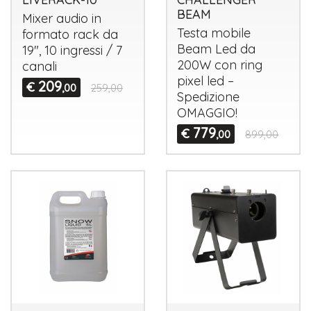
BEAM
Mixer audio in
Testa mobile
formato rack da
Beam Led da
19", 10 ingressi / 7
200W con ring
canali
pixel led –
209
€
,00
259,00
Spedizione
OMAGGIO
!
779
€
,00
899,00