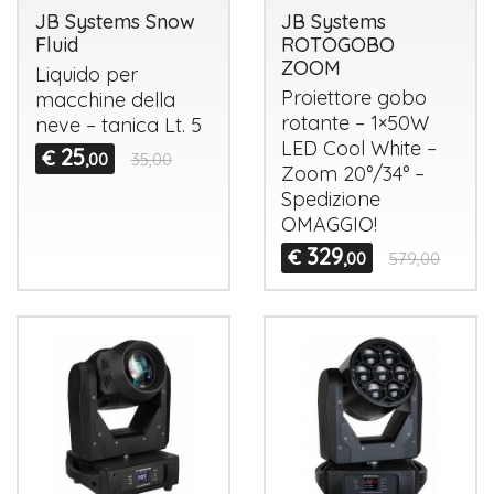
JB Systems Snow
JB Systems
Fluid
ROTOGOBO
ZOOM
Liquido per
Proiettore gobo
macchine della
rotante – 1×50W
neve – tanica Lt. 5
LED
Cool White –
25
€
,00
35,00
Zoom 20°/34° –
Spedizione
OMAGGIO
!
329
€
,00
579,00