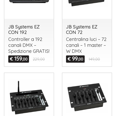
JB Systems EZ
JB Systems EZ
CON 192
CON 72
Controller a 192
Centralina luci – 72
canali
DMX
–
canali – 1 master –
Spedizione
GRATIS
!
W
DMX
159
99
€
€
,00
229,00
,00
149,00