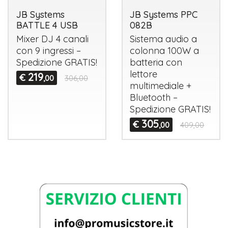
JB Systems
JB Systems PPC
BATTLE 4 USB
082B
Mixer DJ 4 canali
Sistema audio a
con 9 ingressi –
colonna 100W a
Spedizione
GRATIS
!
batteria con
lettore
219
€
,00
306,00
multimediale +
Bluetooth –
Spedizione
GRATIS
!
305
€
,00
409,00