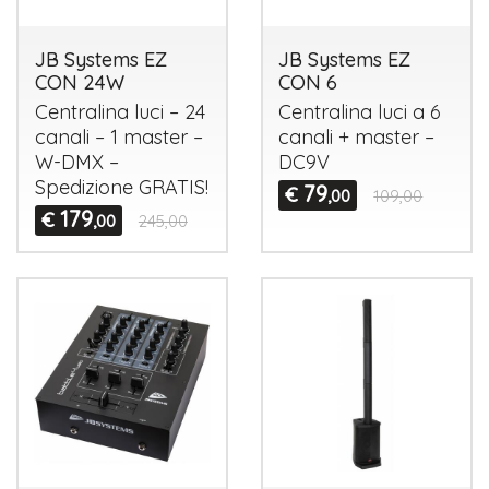
JB Systems EZ
JB Systems EZ
CON 24W
CON 6
Centralina luci – 24
Centralina luci a 6
canali – 1 master –
canali + master –
W-
DMX
–
DC9V
Spedizione
GRATIS
!
79
€
,00
109,00
179
€
,00
245,00