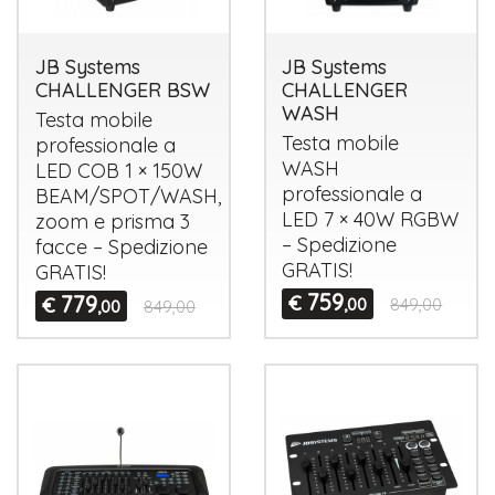
JB Systems
JB Systems
CHALLENGER BSW
CHALLENGER
WASH
Testa mobile
Testa mobile
professionale a
WASH
LED
COB
1 × 150W
professionale a
BEAM
/
SPOT
/
WASH
,
LED
7 × 40W
RGBW
zoom e prisma 3
– Spedizione
facce – Spedizione
GRATIS
!
GRATIS
!
759
779
€
€
,00
849,00
,00
849,00