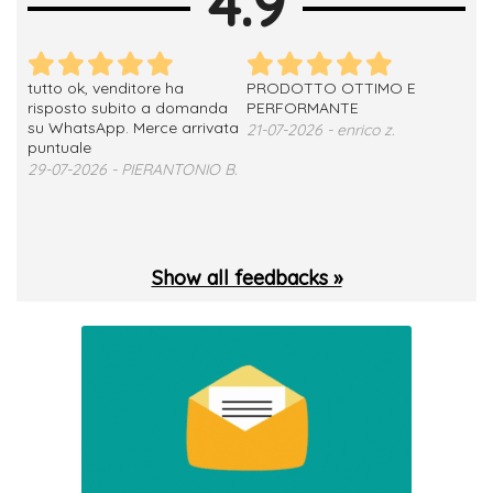
4.9
tutto ok, venditore ha
PRODOTTO OTTIMO E
ho 
no
risposto subito a domanda
PERFORMANTE
sod
su WhatsApp. Merce arrivata
ser
21-07-2026 - enrico z.
loro
puntuale
13-
29-07-2026 - PIERANTONIO B.
 T.
Show all feedbacks »