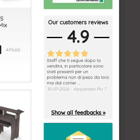
S
Our customers reviews
Mix
4.9
479,00
erfetto, materiale
Staff che ti segue dopo la
tutto ok, vendi
e spedizione
vendita, in particolare sono
subito a dom
sima, grazie.
stati presenti per un
WhatsApp. Mer
problema non di peso da loro
puntuale
026 - Daniele S.
ma dal corrier ...
29-07-2026 - 
30-07-2026 - Alessandro Pio T.
Show all feedbacks »