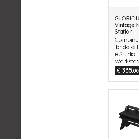
GLORIO
Vintage 
Station
Combina
ibrida di
e Studio
Workstat
335
€
,00