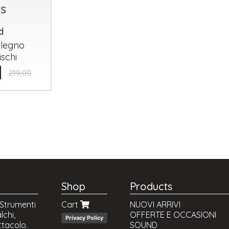
US
e
d
 legno
ischi
219,00
Shop
Products
 Strumenti
Cart
NUOVI ARRIVI
lchi,
OFFERTE E OCCASIONI
Privacy Policy
ttacolo.
SOUND