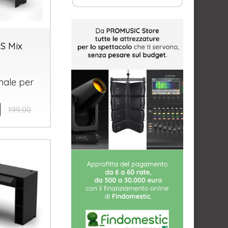
S Mix
nale per
199,00