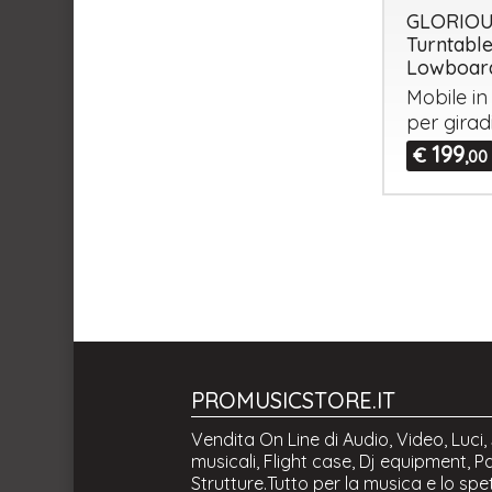
GLORIO
Turntabl
Lowboar
Mobile in
per girad
199
€
,00
PROMUSICSTORE.IT
Vendita On Line di Audio, Video, Luci,
musicali, Flight case, Dj equipment, Pa
Strutture.Tutto per la musica e lo spe