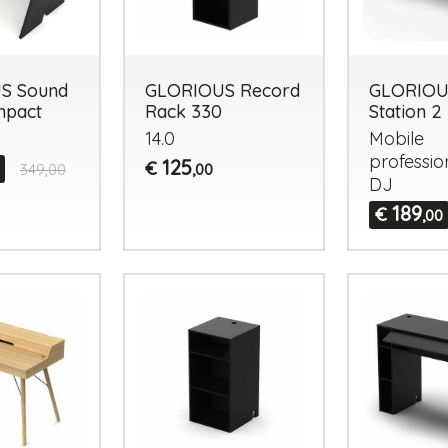
S Sound
GLORIOUS Record
GLORIOU
mpact
Rack 330
Station 2
14.0
Mobile
professio
125
€
349,00
,00
DJ
189
€
,00