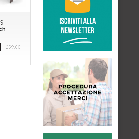
S
ch
299,00