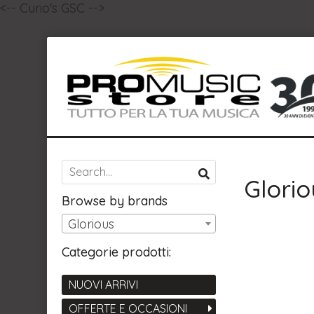
<-- Curio's GSC -->
Glorio
Browse by brands
Glorious
Categorie prodotti:
NUOVI ARRIVI
OFFERTE E OCCASIONI