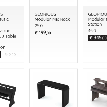
US
GLORIOUS
GLORIOU
Music
Modular Mix Rack
Modular 
Station
25.0
zione
45.0
199
€
,00
 DJ Table
345
€
,00
Tutto p
ion
ottimo 
349,00
velocis
03-08-2