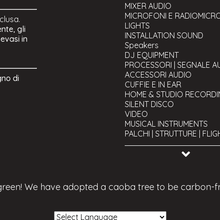
MIXER AUDIO
MICROFONI E RADIOMICR
nclusa.
LIGHTS
nte, gli
INSTALLATION SOUND
 evasi in
Speakers
DJ EQUIPMENT
PROCESSORI | SEGNALE A
ACCESSORI AUDIO
gno di
CUFFIE E IN EAR
HOME & STUDIO RECORDI
SILENT DISCO
VIDEO
MUSICAL INSTRUMENTS
PALCHI | STRUTTURE | FLI
CAVI
TOOLS AND UTILITY
USED Equipment
 green! We have adopted a caoba tree to be carbon-f