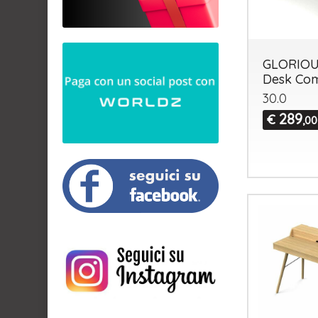
GLORIOU
Desk Co
30.0
289
€
,00