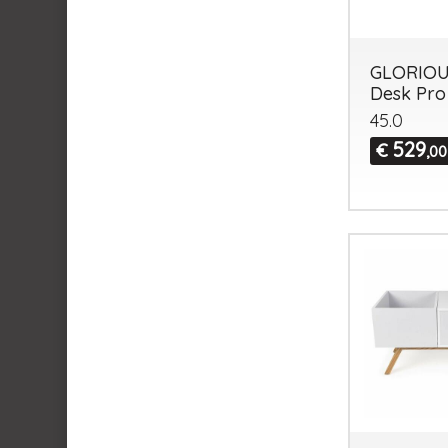
GLORIOU
Desk Pro
45.0
529
€
,00