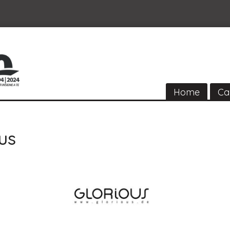
Home
Ca
us