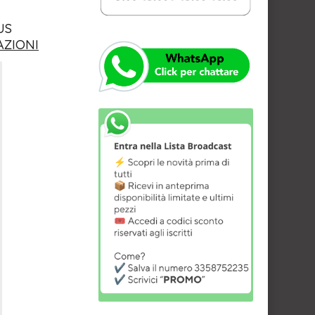
US
AZIONI