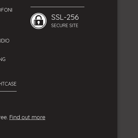
OFONI
SSL-256
SECURE SITE
UDIO
NG
GHTCASE
ree.
Find out more