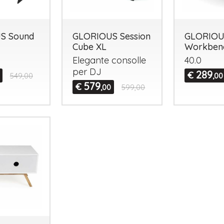
S Sound
GLORIOUS Session
GLORIOU
Cube XL
Workben
Elegante consolle
40.0
per DJ
289
€
549,00
,00
579
€
,00
599,00