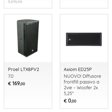
3.295,00
Proel LTX8PV2
Axiom ED25P
7.0
NUOVO
! Diffusore
frontfill passivo a
169
€
,00
2vie – Woofer 2x
5,25"
0
€
,00