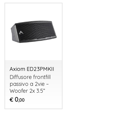
Axiom ED23PMKII
Diffusore frontfill
passivo a 2vie –
Woofer 2x 3.5”
0
€
,00