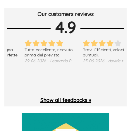
Our customers reviews
4.9
Tutto eccellente, ricevuto
Bravi. Efficienti, veloci, precisi,
Ott
e
prima del previsto.
puntuali.
18-
29-06-2026 - Leonardo P.
25-06-2026 - davide t.
Show all feedbacks »