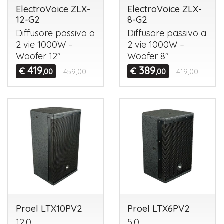
ElectroVoice ZLX-
ElectroVoice ZLX-
12-G2
8-G2
Diffusore passivo a
Diffusore passivo a
2 vie 1000W –
2 vie 1000W –
Woofer 12"
Woofer 8"
419
389
€
€
,00
459,00
,00
419,00
Proel LTX10PV2
Proel LTX6PV2
12.0
5.0