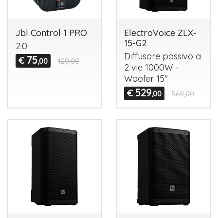
Jbl Control 1 PRO
ElectroVoice ZLX-
15-G2
2.0
Diffusore passivo a
75
€
,00
129,00
2 vie 1000W –
Woofer 15"
529
€
,00
569,00