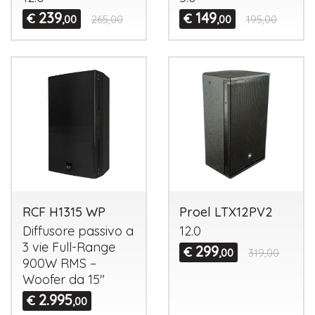
239
149
€
€
,00
265,00
,00
195,00
RCF H1315 WP
Proel LTX12PV2
Diffusore passivo a
12.0
3 vie Full-Range
299
€
,00
319,00
900W
RMS
–
Woofer da 15"
2.995
€
,00