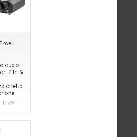
Proel
ia audio
on 2 In &
g diretto
phone
135,00