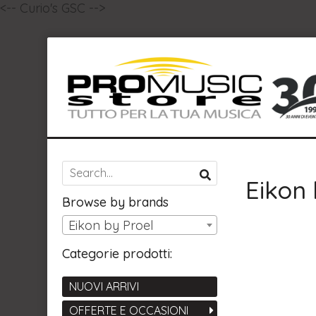
<-- Curio's GSC -->
Eikon 
Browse by brands
Eikon by Proel
Categorie prodotti:
NUOVI ARRIVI
OFFERTE E OCCASIONI