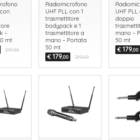
rofono
Radiomicrofono
Radiomic
con
UHF
PLL
con 1
UHF
PLL
trasmettitore
doppio
tore
bodypack e 1
trasmetti
k –
trasmettitore a
mano – P
50 mt
mano – Portata
50 mt
50 mt
179
€
219,00
,00
179
€
,00
219,00