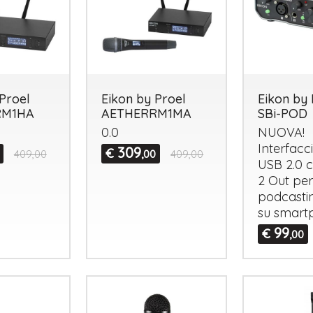
Proel
Eikon by Proel
Eikon by 
RM1HA
AETHERRM1MA
SBi-POD
0.0
NUOVA
!
Interfacc
309
€
409,00
,00
409,00
USB
2.0 c
2 Out per
podcastin
su smart
99
€
,00