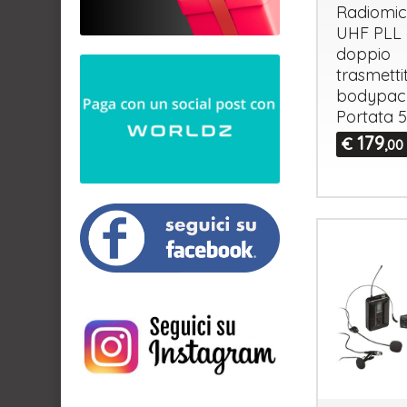
Radiomic
UHF
PLL
doppio
trasmetti
bodypac
Portata 
179
€
,00