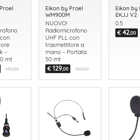
Proel
Eikon by Proel
Eikon by 
WM900M
EKJJ V2
NUOVO
!
0.5
rofono
Radiomicrofono
42
€
,00
con
UHF
PLL
con
tore
trasmettitore a
k –
mano – Portata
50 mt
50 mt
Tutto p
ottimo 
129
€
149,00
,00
149,00
velocis
03-08-2