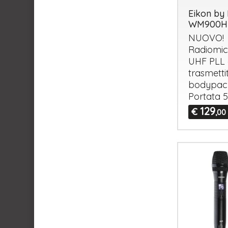
Eikon by 
WM900H
NUOVO
!
Radiomic
UHF
PLL
trasmetti
bodypac
Portata 
129
€
,00