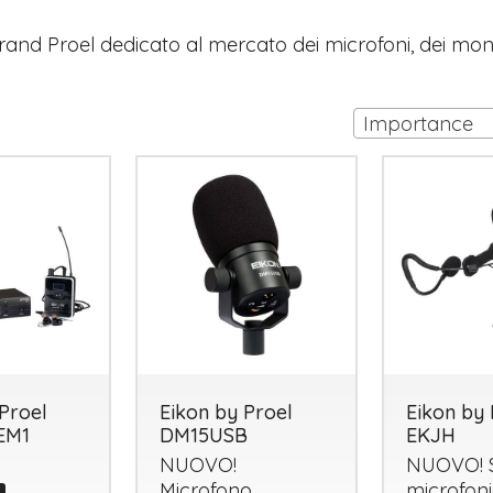
brand Proel dedicato al mercato dei microfoni, dei moni
Importance
Proel
Eikon by Proel
Eikon by 
EM1
DM15USB
EKJH
NUOVO
!
NUOVO
!
Microfono
microfon