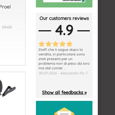
Proel
Our customers reviews
4.9
59,00
erfetto, materiale
Staff che ti segue dopo la
tutto ok, vendi
e spedizione
vendita, in particolare sono
subito a dom
sima, grazie.
stati presenti per un
WhatsApp. Mer
problema non di peso da loro
puntuale
026 - Daniele S.
ma dal corrier ...
29-07-2026 - 
30-07-2026 - Alessandro Pio T.
Show all feedbacks »