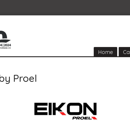
Home
Ca
by Proel