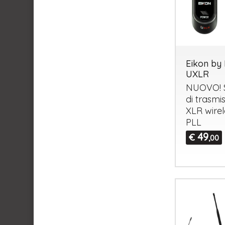
Eikon by 
UXLR
NUOVO
!
di trasmi
XLR
wire
PLL
49
€
,00