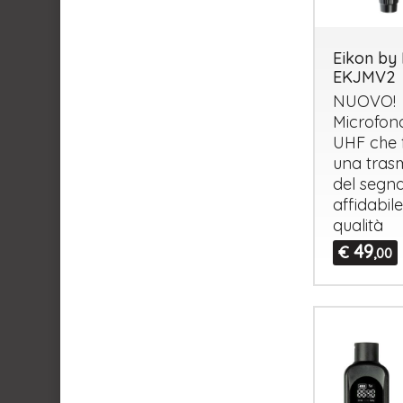
Eikon by 
EKJMV2
NUOVO
!
Microfono
UHF
che 
una tras
del segna
affidabile
qualità
49
€
,00