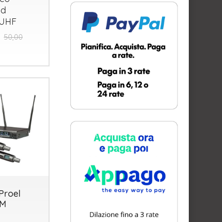
ad
UHF
50,00
Proel
M