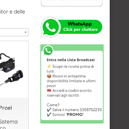
tor e delle
Proel
 Sistema
ico