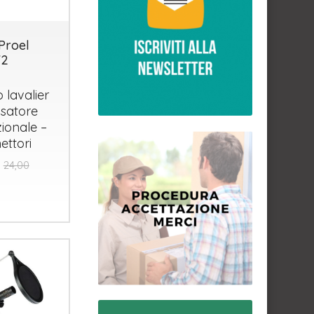
Proel
V2
 lavalier
satore
ionale –
ettori
24,00