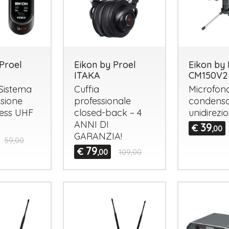
Proel
Eikon by Proel
Eikon by 
ITAKA
CM150V2
 Sistema
Cuffia
Microfon
ssione
professionale
condensa
less
UHF
closed-back – 4
unidirezi
ANNI
DI
39
€
,00
GARANZIA
!
59,00
79
€
,00
109,00