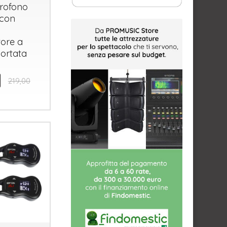
rofono
con
tore a
ortata
219,00