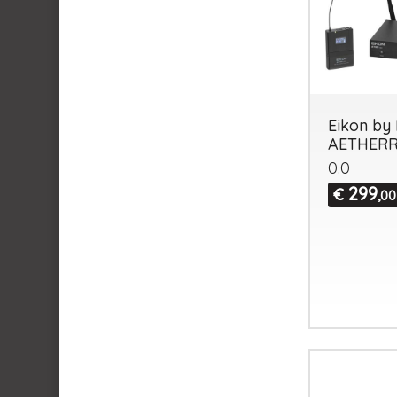
Eikon by 
AETHER
0.0
299
€
,00