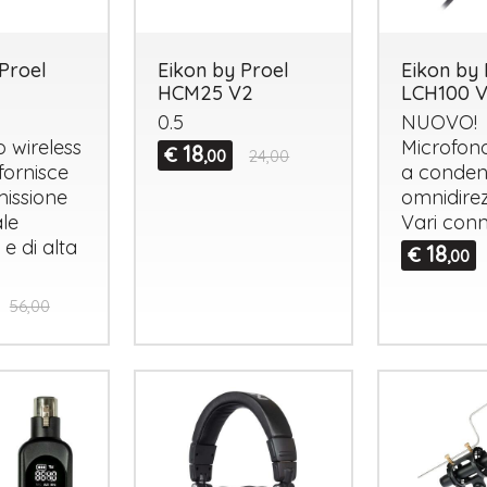
Proel
Eikon by Proel
Eikon by 
HCM25 V2
LCH100 
0.5
NUOVO
!
 wireless
Microfono
18
€
,00
24,00
fornisce
a conden
missione
omnidirez
le
Vari conn
 e di alta
18
€
,00
56,00