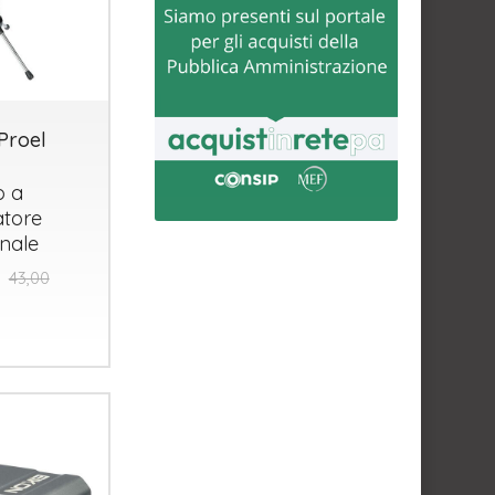
Proel
o a
tore
onale
43,00