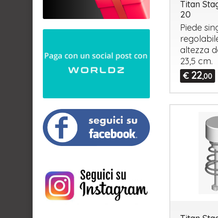
Titan St
20
Piede sin
regolabil
altezza d
23,5 cm.
22
€
,00