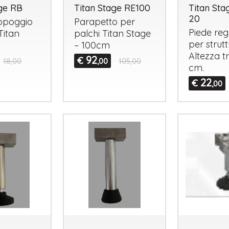
age RB
Titan Stage RE100
Titan Sta
20
ppoggio
Parapetto per
Piede reg
Titan
palchi Titan Stage
per strutt
– 100cm
Altezza t
92
€
18,00
,00
105,00
cm.
22
€
,00