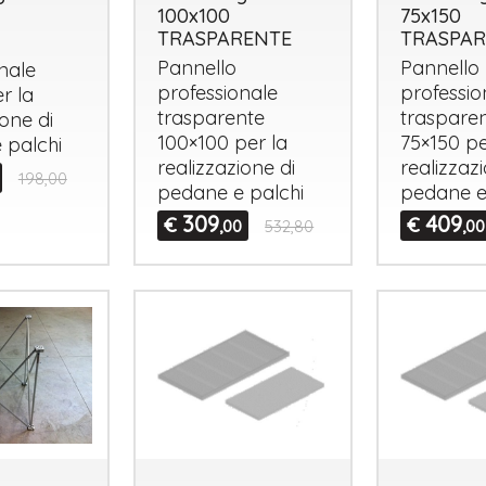
100x100
75x150
TRASPARENTE
TRASPAR
Pannello
Pannello
nale
professionale
professio
r la
trasparente
traspare
ione di
100×100 per la
75×150 pe
 palchi
realizzazione di
realizzaz
198,00
pedane e palchi
pedane e
309
409
€
€
,00
532,80
,00