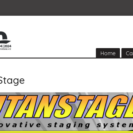
Home
Ca
 Stage