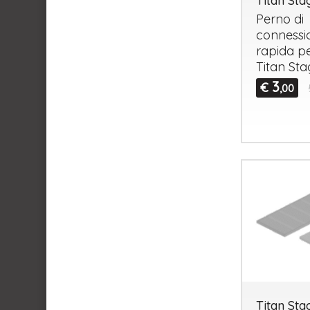
Titan St
Perno di
connessi
rapida pe
Titan Sta
3
€
,00
Titan St