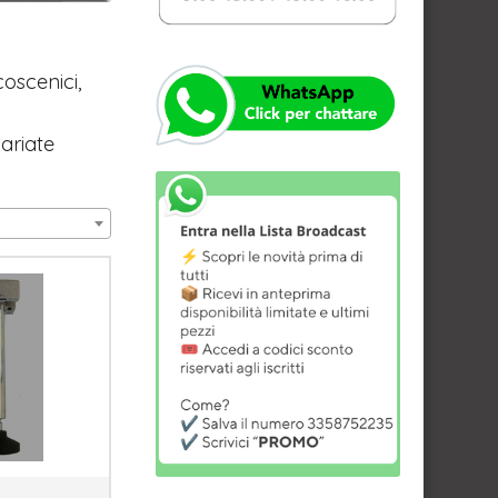
coscenici,
ariate