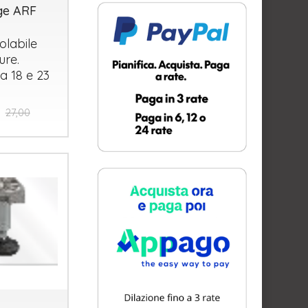
ge ARF
olabile
ure.
ra 18 e 23
27,00