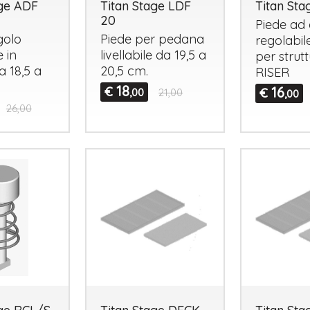
age ADF
Titan Stage LDF
Titan Sta
20
Piede ad 
golo
Piede per pedana
regolabi
e in
livellabile da 19,5 a
per strut
a 18,5 a
20,5 cm.
RISER
18
€
16
€
,00
21,00
,00
26,00