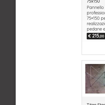
75x150
Pannello
professio
75×150 pe
realizzaz
pedane e
215
€
,00
Titan Sta