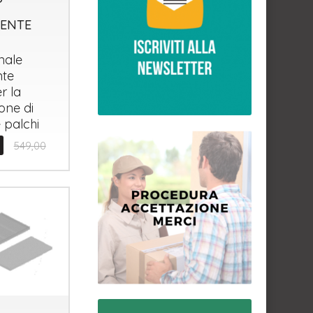
ENTE
nale
nte
r la
ione di
 palchi
549,00