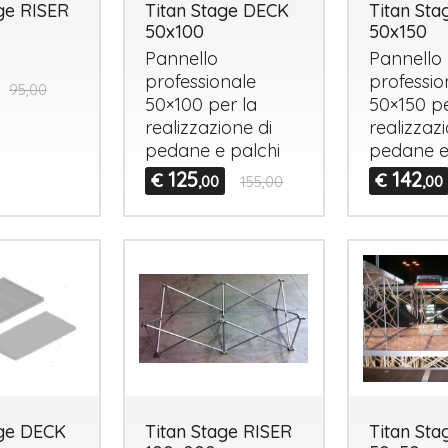
ge RISER
Titan Stage DECK
Titan St
50x100
50x150
Pannello
Pannello
professionale
professio
95,00
50×100 per la
50×150 pe
realizzazione di
realizzaz
pedane e palchi
pedane e
125
142
€
€
,00
155,00
,00
age DECK
Titan Stage RISER
Titan St