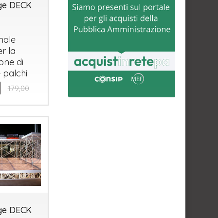
age DECK
nale
r la
ione di
 palchi
179,00
age DECK