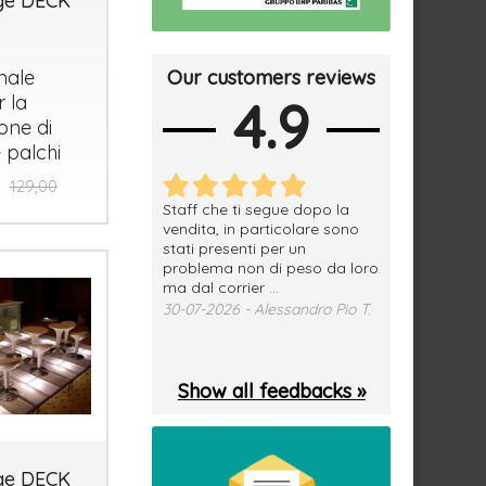
age DECK
Our customers reviews
nale
4.9
 la
ione di
 palchi
129,00
erfetto, materiale
Staff che ti segue dopo la
tutto ok, vendi
e spedizione
vendita, in particolare sono
subito a dom
sima, grazie.
stati presenti per un
WhatsApp. Mer
problema non di peso da loro
puntuale
026 - Daniele S.
ma dal corrier ...
29-07-2026 - 
30-07-2026 - Alessandro Pio T.
Show all feedbacks »
age DECK