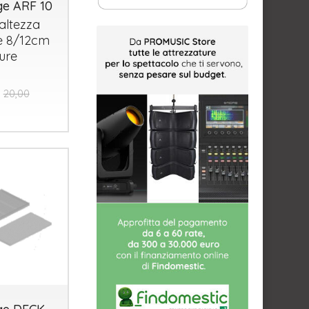
ge ARF 10
altezza
le 8/12cm
ture
20,00