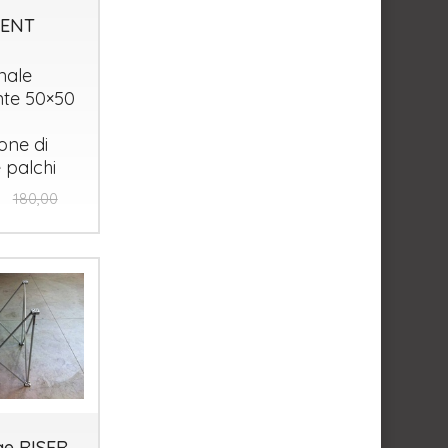
RENT
nale
nte 50×50
ione di
 palchi
180,00
ge RISER