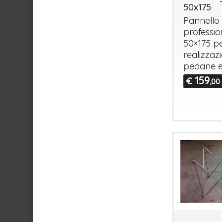
50x175
Pannello
professio
50×175 pe
realizzaz
pedane e
159
€
,00