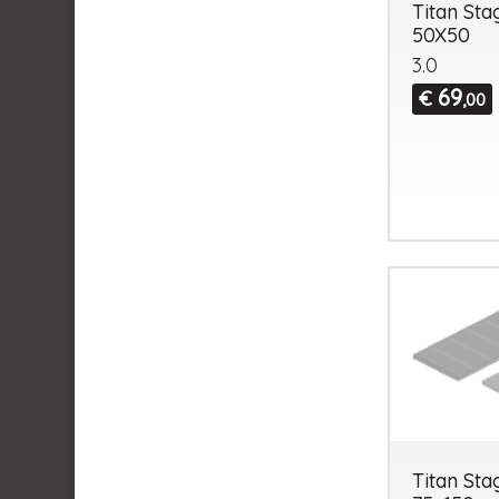
Titan Sta
50X50
3.0
69
€
,00
Titan St