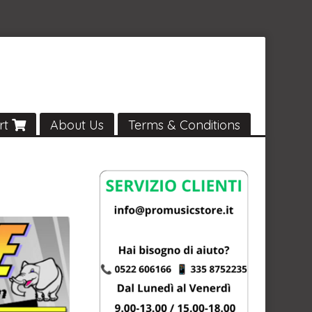
rt
About Us
Terms & Conditions