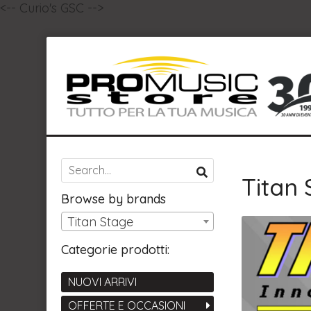
<-- Curio's GSC -->
Titan
Browse by brands
Titan Stage
Categorie prodotti:
NUOVI ARRIVI
OFFERTE E OCCASIONI