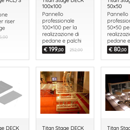
age RCL/S
Titan Stage DECK
Titan St
100x100
50x50
Pannello
Pannello
one
professionale
professio
r riser
100×100 per la
50×50 per
ge
realizzazione di
realizzaz
5,00
pedane e palchi
pedane e
199
80
€
€
,00
252,00
,00
Tutto p
ottimo 
velocis
03-08-2
age DECK
Titan Stage DECK
Titan St