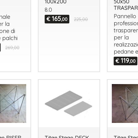
100x200
50x50
TRASPA
8.0
Pannello
nale
165
€
,00
225,00
professio
r la
traspare
ione di
per la
 palchi
realizzaz
269,00
pedane e
119
€
,00
ge RISER
Titan Stage DECK
Titan Sta