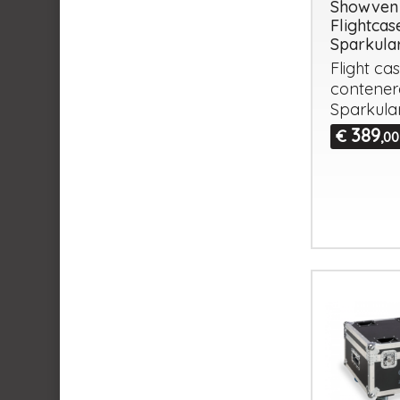
Showven
Flightcas
Sparkular
Flight ca
contener
Sparkular
389
€
,00