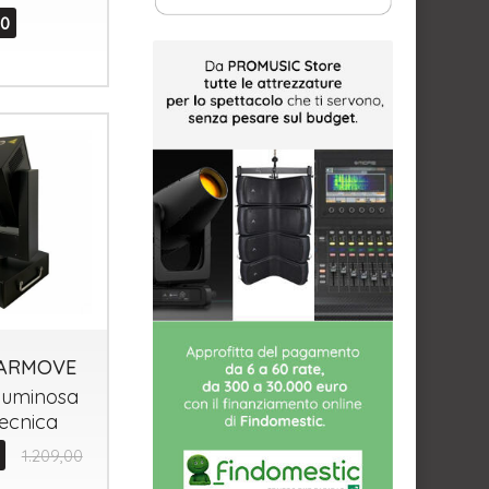
00
PARMOVE
luminosa
ecnica
1.209,00