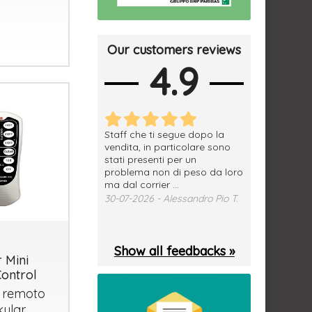
Our customers reviews
4.9
erfetto, materiale
Staff che ti segue dopo la
tutto ok, vendi
e spedizione
vendita, in particolare sono
subito a dom
sima, grazie.
stati presenti per un
WhatsApp. Mer
problema non di peso da loro
puntuale
026 - Daniele S.
ma dal corrier ...
29-07-2026 - 
30-07-2026 - Alessandro Pio T.
Show all feedbacks »
 Mini
ontrol
o remoto
kular