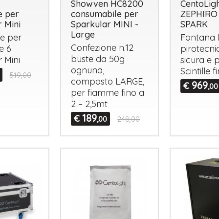
Showven HC8200
CentoLig
e per
consumabile per
ZEPHIRO
 Mini
Sparkular MINI -
SPARK
Large
se per
Fontana 
Confezione n.12
e 6
pirotecni
buste da 50g
 Mini
sicura e p
ognuna,
Scintille 
519,00
composto
LARGE
,
969
€
,00
per fiamme fino a
2 – 2,5mt
189
€
,00
248,00