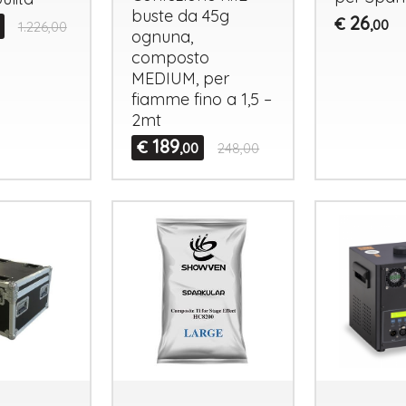
buste da 45g
26
€
,00
1.226,00
ognuna,
composto
MEDIUM
, per
fiamme fino a 1,5 –
2mt
189
€
,00
248,00