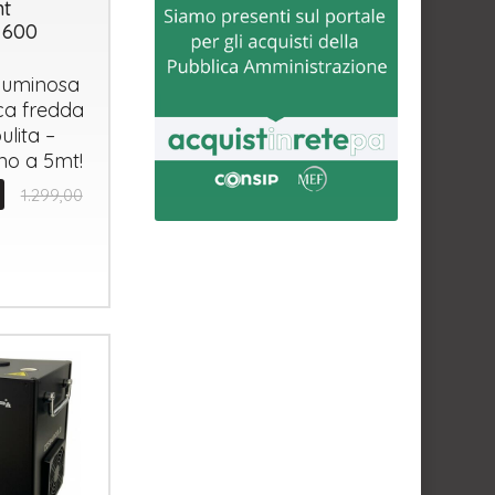
ht
 600
luminosa
ca fredda
ulita –
fino a 5mt!
1.299,00