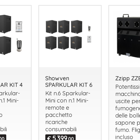
Showven
Zzipp Z
AR KIT 4
SPARKULAR KIT 6
Potentiss
parkular-
Kit n.6 Sparkular-
macchina
.1 Mini-
Mini con n.1 Mini-
uscite per
remote e
fumogene
o
pacchetto
delle boll
ricariche
sapone p
ili
consumabili
fumo. Fli
incluso
5.399
€
00
,00