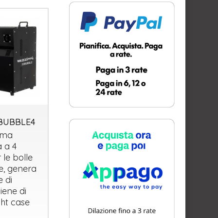
ZBUBBLE4
ima
 a 4
 le bolle
, genera
e di
iene di
ght case