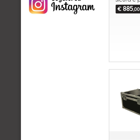
885
€
,00