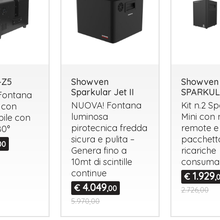
-Z5
Showven
Showven
Sparkular Jet II
SPARKUL
 Fontana
NUOVA
! Fontana
Kit n.2 S
 con
luminosa
Mini con n
bile con
pirotecnica fredda
remote e
80°
sicura e pulita –
pacchett
00
Genera fino a
ricariche
10mt di scintille
consumab
continue
1.929
€
,
4.049
€
,00
2.726,00
5.970,00