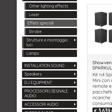
Other lighting effects
Laser
Effetti speciali
Strobe
Strutture e montaggio
luci
Lamps
Showven
INSTALLATION SOUND
SPARKUL
Speakers
Kit n.4 S
Mini con n
DJ EQUIPMENT
remote e
PROCESSORI | SEGNALE
pacchett
AUDIO
ricariche
consumab
ACCESSORI AUDIO
3.639
€
,