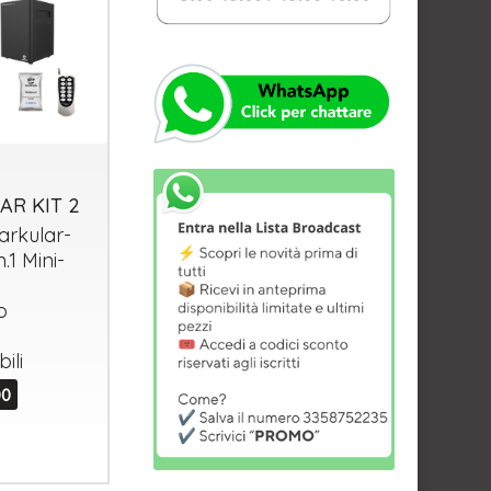
AR KIT 2
parkular-
.1 Mini-
o
ili
00