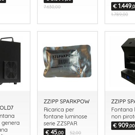
1.449
€
,
7.630,00
1.789,00
ZZIPP SPARKPOW
ZZIPP S
OLD7
Ricarica per
Fontana 
ontana
fontane luminose
non pirot
, genera
serie
ZZSPAR
909
€
,00
ana
45
€
,00
52,00