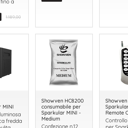
fino a
1.189,00
Tutto p
ottimo 
velocis
03-08-2
Showven HC8200
Showven
r MINI
consumabile per
Sparkular
Sparkular MINI -
Remote C
luminosa
Medium
Controll
ca fredda
Confezione n.12
per Spar
ulita