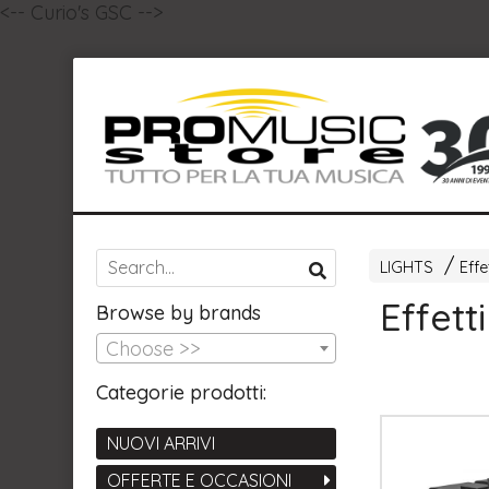
<-- Curio's GSC -->
LIGHTS
Effe
Effetti
Browse by brands
Choose >>
Categorie prodotti:
NUOVI ARRIVI
OFFERTE E OCCASIONI