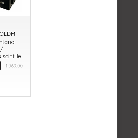
COLDM
ontana
 /
scintille
1.069,00