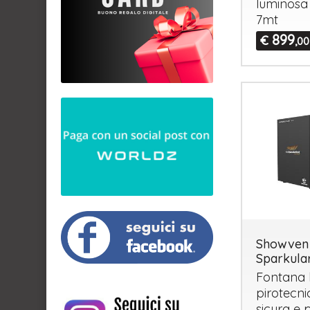
luminosa 
7mt
899
€
,00
Showven
Sparkula
Fontana 
pirotecni
sicura e p