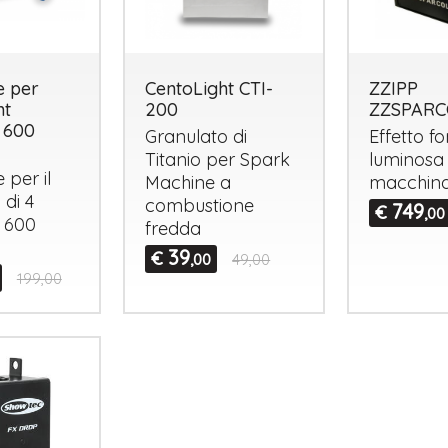
e per
CentoLight CTI-
ZZIPP
ht
200
ZZSPAR
 600
Granulato di
Effetto f
Titanio per Spark
luminosa
 per il
Machine a
macchina 
 di 4
combustione
749
€
,00
600
fredda
39
€
,00
49,00
199,00