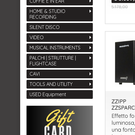
CUFFIE E IN EAR
5.178,00
HOME & STUDIO
RECORDING
SILENT DISCO
VIDEO
MUSICAL INSTRUMENTS
PALCHI | STRUTTURE |
FLIGHTCASE
CAVI
TOOLS AND UTILITY
USED Equipment
ZZIPP
ZZSPARC
Effetto f
luminosa
una font