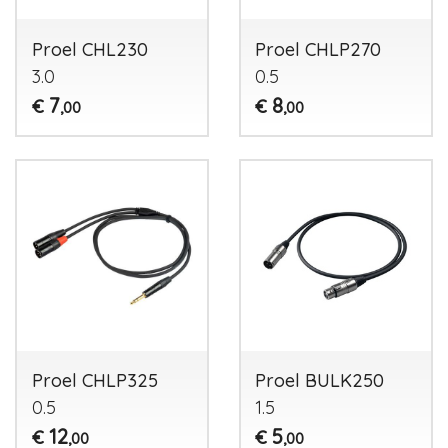
Proel CHL230
Proel CHLP270
3.0
0.5
7
8
€
€
,00
,00
Proel CHLP325
Proel BULK250
0.5
1.5
12
5
€
€
,00
,00