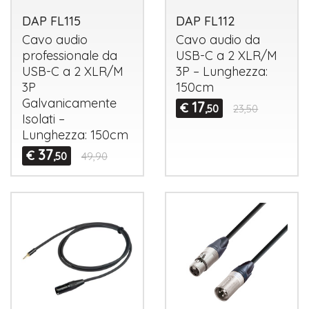
DAP FL115
DAP FL112
Cavo audio
Cavo audio da
professionale da
USB
-C a 2
XLR
/M
USB
-C a 2
XLR
/M
3P – Lunghezza:
3P
150cm
Galvanicamente
17
€
,50
23,50
Isolati –
Lunghezza: 150cm
37
€
,50
49,90