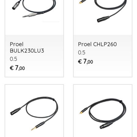
Proel
Proel CHLP260
BULK230LU3
0.5
0.5
7
€
,00
7
€
,00