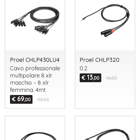
Proel CHLP430LU4
Proel CHLP320
Cavo professionale
0.2
multipolare 8 xlr
13
€
,00
16,00
maschio – 8 xlr
femmina. 4mt
69
€
,00
93,00