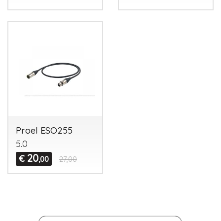
Proel ESO255
5.0
20
€
,00
27,00