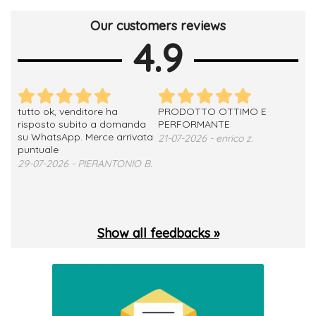
Our customers reviews
4.9
tutto ok, venditore ha
PRODOTTO OTTIMO E
ho 
no
risposto subito a domanda
PERFORMANTE
sod
su WhatsApp. Merce arrivata
ser
21-07-2026 - enrico z.
loro
puntuale
13-
29-07-2026 - PIERANTONIO B.
 T.
Show all feedbacks »