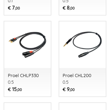
0.1
0.5
7
8
€
€
,00
,00
Proel CHLP330
Proel CHL200
0.5
0.5
15
9
€
€
,00
,00