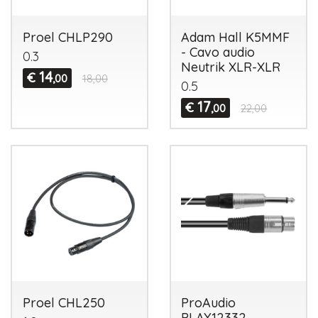
Proel CHLP290
Adam Hall K5MMF
- Cavo audio
0.3
Neutrik XLR-XLR
14
€
,00
18,00
0.5
17
€
,00
22,00
Proel CHL250
ProAudio
PLAY12332