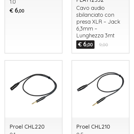
1.0
Cavo audio
6
€
,00
sbilanciato con
presa
XLR
– Jack
6,3mm –
Lunghezza 3mt
6
€
,00
9,00
Proel CHL220
Proel CHL210