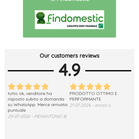
Our customers reviews
4.9
tutto ok, venditore ha
PRODOTTO OTTIMO E
ho 
no
risposto subito a domanda
PERFORMANTE
sod
su WhatsApp. Merce arrivata
ser
21-07-2026 - enrico z.
loro
puntuale
13-
29-07-2026 - PIERANTONIO B.
 T.