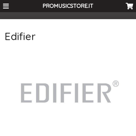
<-- Curio's GSC -->
PROMUSICSTORE.IT
Edifier