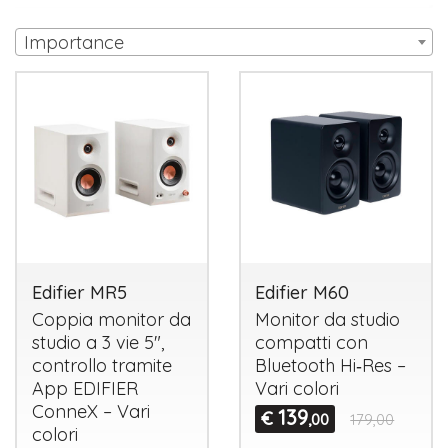
Importance
Edifier MR5
Edifier M60
Coppia monitor da
Monitor da studio
studio a 3 vie 5",
compatti con
controllo tramite
Bluetooth Hi‑Res –
App
EDIFIER
Vari colori
ConneX – Vari
139
€
,00
179,00
colori