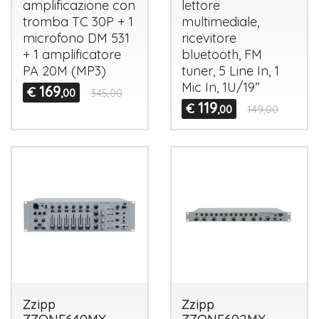
amplificazione con
lettore
tromba TC 30P + 1
multimediale,
microfono DM 531
ricevitore
+ 1 amplificatore
bluetooth, FM
PA 20M (MP3)
tuner, 5 Line In, 1
Mic In, 1U/19’’
169
€
,00
345,00
119
€
,00
149,00
Zzipp
Zzipp