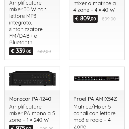
Amplificatore
mixer a matrice a
mixer 30 W con
4 zone – 4 × 40 W
lettore MP3
809
€
,00
899,00
integrato,
sintonizzatore
FM/DAB+ e
Bluetooth
339
€
,00
389,00
Monacor PA-1240
Proel PA AMIX54Z
Amplificatore
Matrice/Mixer 5
mixer PA mono a 5
canali con lettore
zone – 1 × 240 W
mp3 e radio – 4
Zone
975
€
,00
1.099,00