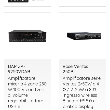
DAP ZA-
Bose Veritas
9250VDAB
250BL
Amplificatore
Amplificatore serie
mixer a 4 zone 250
Veritas 2×50W a 4
W 100 V con livelli
Ω / 2×25W a 8 Ω –
di volume
Ingresso wireless
regolabili, Lettore
Bluetooth® 5.0 e il
USB
e
pratico display