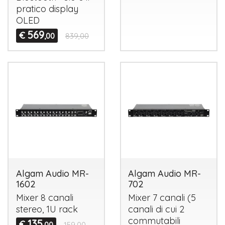
pratico display
OLED
569
€
,00
839,00
Algam Audio MR-
Algam Audio MR-
1602
702
Mixer 8 canali
Mixer 7 canali (5
stereo, 1U rack
canali di cui 2
commutabili
135
€
,00
159,00