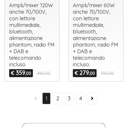
Ampli/mixer 120W
Ampli/mixer 60W
anche 70/100V,
anche 70/100V,
con lettore
con lettore
multimediale,
multimediale,
bluetooth,
bluetooth,
alimentazione
alimentazione
phantom, radio FM
phantom, radio FM
+
DAB
e
+
DAB
e
telecomando
telecomando
incluso.
incluso.
359
279
€
€
,00
485,00
,00
395,00
1
2
3
4