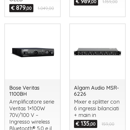
989
€
,00
1.159,00
879
€
,00
1.049,00
Bose Veritas
Algam Audio MSR-
1100BH
6226
Amplificatore serie
Mixer e splitter con
Veritas 1×100W
6 ingressi bilanciati
70V/100 V –
+ main in
Ingresso wireless
135
€
,00
159,00
Bluetooth® 5.0 e il