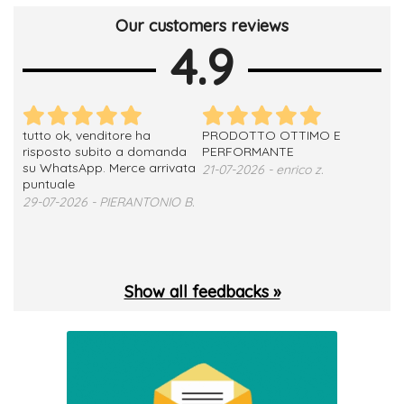
Our customers reviews
4.9
tutto ok, venditore ha
PRODOTTO OTTIMO E
ho 
no
risposto subito a domanda
PERFORMANTE
sod
su WhatsApp. Merce arrivata
ser
21-07-2026 - enrico z.
loro
puntuale
13-
29-07-2026 - PIERANTONIO B.
 T.
Show all feedbacks »