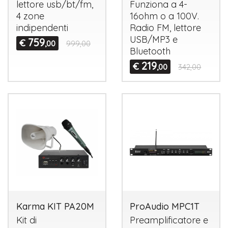
lettore usb/bt/fm,
Funziona a 4-
4 zone
16ohm o a 100V.
indipendenti
Radio FM, lettore
USB
/MP3 e
759
€
,00
999,00
Bluetooth
219
€
,00
342,00
Karma KIT PA20M
ProAudio MPC1T
Kit di
Preamplificatore e