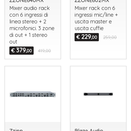
ZZONE640MX
ZZONE602MX
Mixer audio rack
Mixer rack con 6
con 6 ingressi di
ingressi mic/line +
linea stereo + 2
uscita master e
microfonici. 3 zone
uscita cuffie
di out + 1 stereo
229
€
,00
259,00
out
379
€
,00
419,00
Zzipp
Blaze Audio