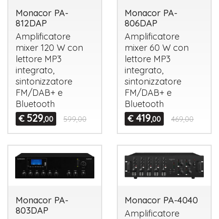
Monacor PA-
Monacor PA-
812DAP
806DAP
Amplificatore
Amplificatore
mixer 120 W con
mixer 60 W con
lettore MP3
lettore MP3
integrato,
integrato,
sintonizzatore
sintonizzatore
FM/DAB+ e
FM/DAB+ e
Bluetooth
Bluetooth
529
419
€
€
,00
599,00
,00
469,00
Monacor PA-
Monacor PA-4040
803DAP
Amplificatore