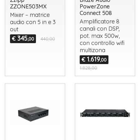
ZZONE503MX
PowerZone
Connect 508
Mixer – matrice
Amplificatore 8
audio con 5 in e 3
canali con
DSP
,
out
pot. max 500w,
345
€
,00
440,00
con controllo wifi
multizona
1.619
€
,00
1.828,00