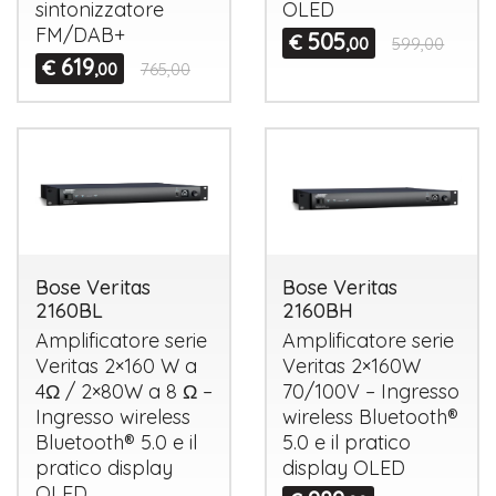
sintonizzatore
OLED
FM/DAB+
505
€
,00
599,00
619
€
,00
765,00
Bose Veritas
Bose Veritas
2160BL
2160BH
Amplificatore serie
Amplificatore serie
Veritas 2×160 W a
Veritas 2×160W
4Ω / 2×80W a 8 Ω –
70/100V – Ingresso
Ingresso wireless
wireless Bluetooth®
Bluetooth® 5.0 e il
5.0 e il pratico
pratico display
display
OLED
OLED