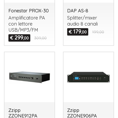
Fonestar PROX-30
DAP AS-8
Amplificatore PA
Splitter/mixer
con lettore
audio 8 canali
USB
/MP3/FM
179
€
,00
199,00
299
€
,00
309,00
Zzipp
Zzipp
ZZONE912PA
ZZONE906PA