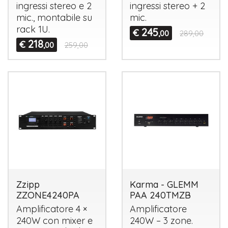
ingressi stereo e 2
ingressi stereo + 2
mic., montabile su
mic.
rack 1U.
245
€
,00
289,00
218
€
,00
259,00
Zzipp
Karma - GLEMM
ZZONE4240PA
PAA 240TMZB
Amplificatore 4 ×
Amplificatore
240W con mixer e
240W – 3 zone.