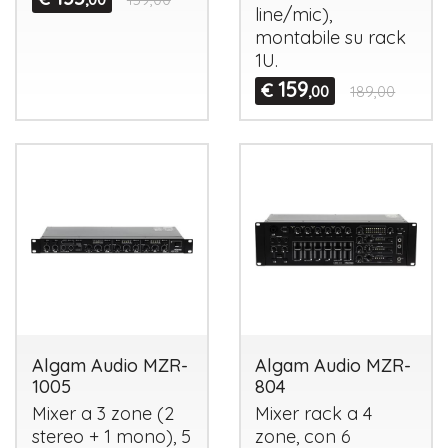
line/mic),
montabile su rack
1U.
159
€
,00
189,00
Algam Audio MZR-
Algam Audio MZR-
1005
804
Mixer a 3 zone (2
Mixer rack a 4
stereo + 1 mono), 5
zone, con 6