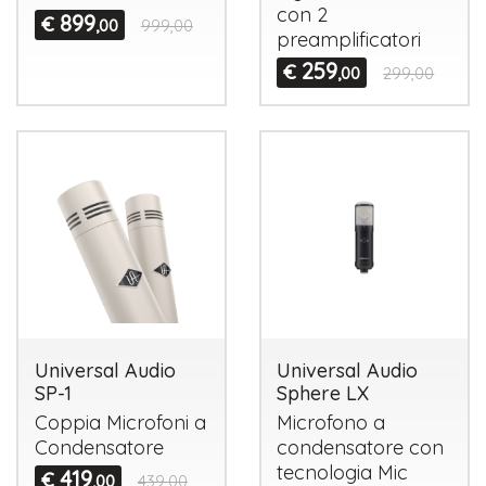
con 2
899
€
,00
999,00
preamplificatori
259
€
,00
299,00
Universal Audio
Universal Audio
SP-1
Sphere LX
Coppia Microfoni a
Microfono a
Condensatore
condensatore con
tecnologia Mic
419
€
,00
439,00