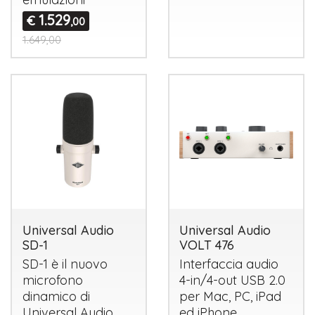
1.529
€
,00
1.649,00
Universal Audio
Universal Audio
SD-1
VOLT 476
SD-1 è il nuovo
Interfaccia audio
microfono
4-in/4-out
USB
2.0
dinamico di
per Mac, PC, iPad
Universal Audio
ed iPhone