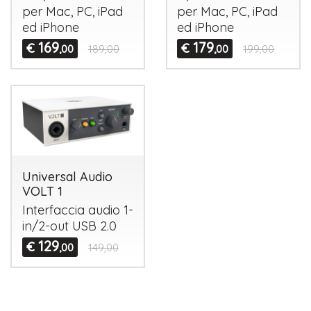
per Mac, PC, iPad
per Mac, PC, iPad
ed iPhone
ed iPhone
169
179
€
€
,00
189,00
,00
199,00
Universal Audio
VOLT 1
Interfaccia audio 1-
in/2-out
USB
2.0
129
€
,00
149,00