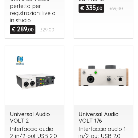
perfetto per
335
€
,00
369,00
registrazioni live o
in studio
289
€
,00
329,00
Universal Audio
Universal Audio
VOLT 2
VOLT 176
Interfaccia audio
Interfaccia audio 1-
2-in/2-out
USB
2.0
in/2-out
USB
2.0