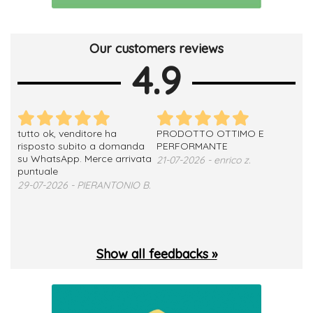
Our customers reviews
4.9
tutto ok, venditore ha
PRODOTTO OTTIMO E
ho 
no
risposto subito a domanda
PERFORMANTE
sod
su WhatsApp. Merce arrivata
ser
21-07-2026 - enrico z.
loro
puntuale
13-
29-07-2026 - PIERANTONIO B.
 T.
Show all feedbacks »