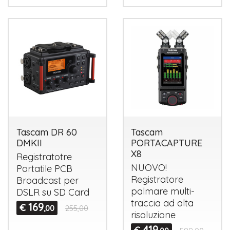
Tascam DR 60
Tascam
DMKII
PORTACAPTURE
X8
Registratotre
NUOVO
!
Portatile
PCB
Registratore
Broadcast per
palmare multi-
DSLR
su SD Card
traccia ad alta
169
€
,00
255,00
risoluzione
419