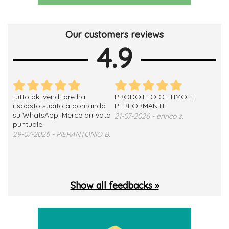
Our customers reviews
4.9
tutto ok, venditore ha
PRODOTTO OTTIMO E
ho 
no
risposto subito a domanda
PERFORMANTE
sod
su WhatsApp. Merce arrivata
ser
21-07-2026 - enrico z.
loro
puntuale
13-
29-07-2026 - PIERANTONIO B.
 T.
Show all feedbacks »