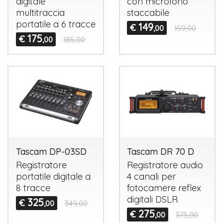
digitale
con microfono
multitraccia
staccabile
portatile a 6 tracce
149
€
,00
159,00
175
€
,00
185,00
Tascam DP-03SD
Tascam DR 70 D
Registratore
Registratore audio
portatile digitale a
4 canali per
8 tracce
fotocamere reflex
digitali
DSLR
325
€
,00
349,00
275
€
,00
375,00