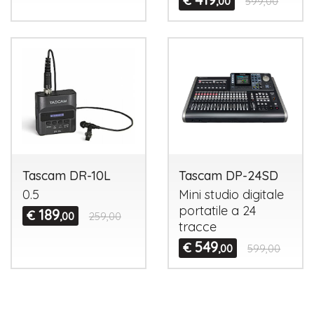
€
,00
599,00
Tascam DR-10L
Tascam DP-24SD
0.5
Mini studio digitale
portatile a 24
189
€
,00
259,00
tracce
549
€
,00
599,00