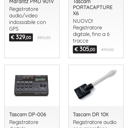
Marantz PMD 901V
Tascam
PORTACAPTURE
Registratore
X6
audio/video
NUOVO
!
indossabile con
Registratore
GPS
digitale, fino a 6
329
€
,00
389,00
tracce
305
€
,00
419,00
Tascam DP-006
Tascam DR 10X
Registratore
Registratore audio