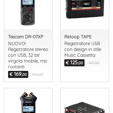
Tascam DR-07XP
Reloop TAPE
NUOVO
!
Registratore
USB
Registratore stereo
con design in stile
con
USB
, 32 bit
Music Cassetta
virgola mobile, mic
125
€
,00
149,00
ruotanti
169
€
,00
199,00