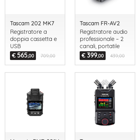
Tascam 202 MK7
Tascam FR-AV2
Registratore a
Registratore audio
doppia cassetta e
professionale – 2
USB
canali, portatile
565
399
€
€
,00
709,00
,00
439,00