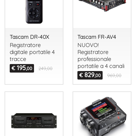
Tascam DR-40X
Tascam FR-AV4
Registratore
NUOVO
!
digitale portatile 4
Registratore
tracce
professionale
portatile a 4 canali
195
€
,00
249,00
829
€
,00
969,00