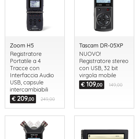
Zoom H5
Tascam DR-05XP
Registratore
NUOVO
!
Portatile a 4
Registratore stereo
Tracce con
con
USB
, 32 bit
Interfaccia Audio
virgola mobile
USB
, capsule
109
€
,00
149,00
intercambiabili
209
€
,00
249,00