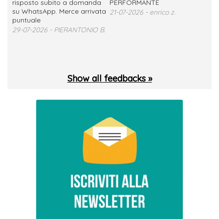
no
risposto subito a domanda
PERFORMANTE
sod
su WhatsApp. Merce arrivata
ser
21-07-2026 - enrico z.
loro
puntuale
13-
29-07-2026 - PIERANTONIO B.
 T.
Show all feedbacks »