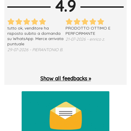
4.9
tutto ok, venditore ha
PRODOTTO OTTIMO E
ho 
no
risposto subito a domanda
PERFORMANTE
sod
su WhatsApp. Merce arrivata
ser
21-07-2026 - enrico z.
loro
puntuale
13-
29-07-2026 - PIERANTONIO B.
 T.
Show all feedbacks »