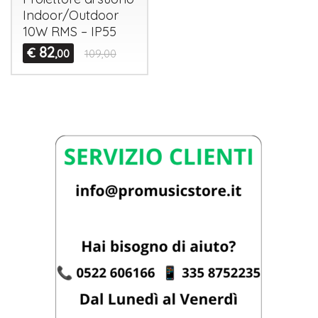
Indoor/Outdoor
10W
RMS
– IP55
82
€
,00
109,00