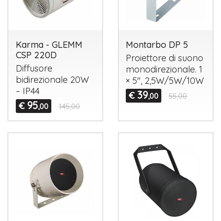
Karma - GLEMM
Montarbo DP 5
CSP 220D
Proiettore di suono
Diffusore
monodirezionale. 1
bidirezionale 20W
× 5″, 2,5W/5W/10W
– IP44
39
€
,00
55,00
95
€
,00
145,00