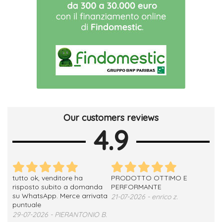
Our customers reviews
4.9
tutto ok, venditore ha
PRODOTTO OTTIMO E
ho 
no
risposto subito a domanda
PERFORMANTE
sod
su WhatsApp. Merce arrivata
ser
21-07-2026 - enrico z.
loro
puntuale
13-
29-07-2026 - PIERANTONIO B.