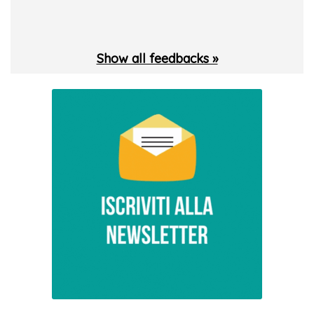
 T.
Show all feedbacks »