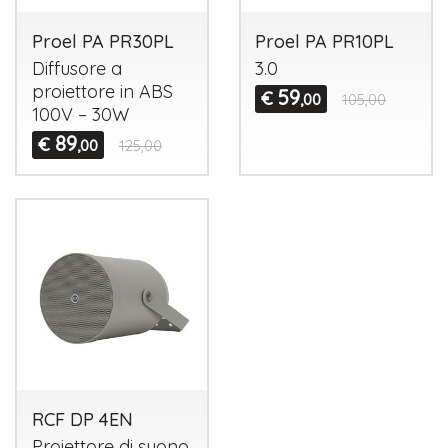
Proel PA PR30PL
Proel PA PR10PL
Diffusore a
3.0
proiettore in
ABS
59
€
,00
105,00
100V – 30W
89
€
,00
125,00
RCF DP 4EN
Proiettore di suono