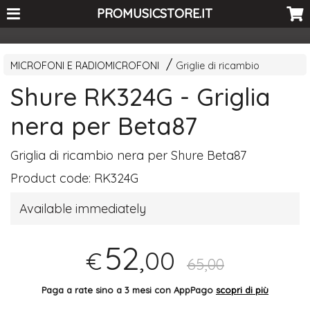
<-- Curio's GSC -->
PROMUSICSTORE.IT
MICROFONI E RADIOMICROFONI
Griglie di ricambio
Shure RK324G - Griglia
nera per Beta87
Griglia di ricambio nera per Shure Beta87
Product code:
RK324G
Available immediately
52
,00
€
65,00
Paga a rate sino a 3 mesi con AppPago
scopri di più