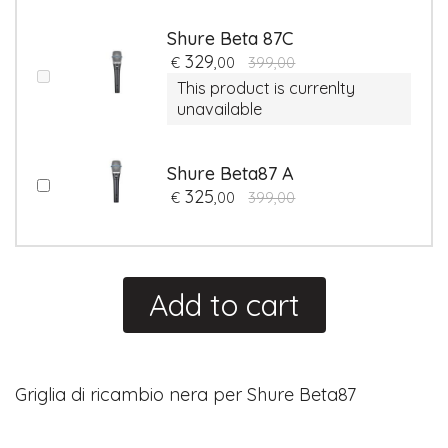
Shure Beta 87C
329
€
,00
399,00
This product is currenlty
unavailable
Shure Beta87 A
325
€
,00
399,00
Add to cart
Griglia di ricambio nera per Shure Beta87