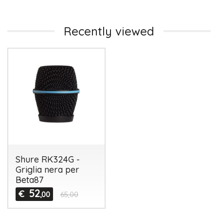
Recently viewed
Shure RK324G -
Griglia nera per
Beta87
52
€
,00
65,00