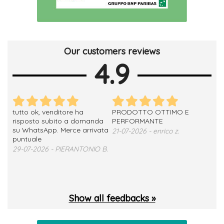
Our customers reviews
4.9
tutto ok, venditore ha
PRODOTTO OTTIMO E
ho 
no
risposto subito a domanda
PERFORMANTE
sod
su WhatsApp. Merce arrivata
ser
21-07-2026 - enrico z.
loro
puntuale
13-
29-07-2026 - PIERANTONIO B.
 T.
Show all feedbacks »