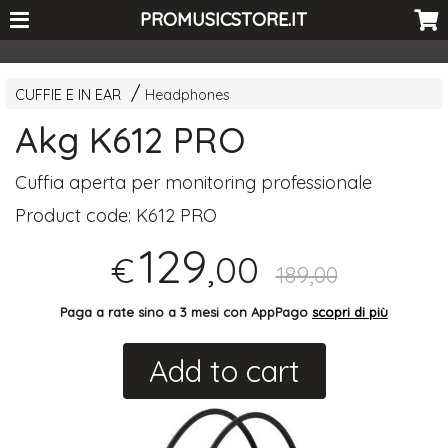
<-- Curio's GSC -->
PROMUSICSTORE.IT
CUFFIE E IN EAR
Headphones
Akg K612 PRO
Cuffia aperta per monitoring professionale
Product code:
K612 PRO
129
,00
€
189,00
Paga a rate sino a 3 mesi con AppPago
scopri di più
Add to cart