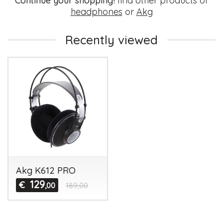
Continue your shopping!
find other products of
headphones
or
Akg
Recently viewed
Akg K612 PRO
129
€
,00
189,00