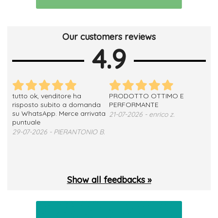
Our customers reviews
4.9
tutto ok, venditore ha
PRODOTTO OTTIMO E
ho 
no
risposto subito a domanda
PERFORMANTE
sod
su WhatsApp. Merce arrivata
ser
21-07-2026 - enrico z.
loro
puntuale
13-
29-07-2026 - PIERANTONIO B.
 T.
Show all feedbacks »