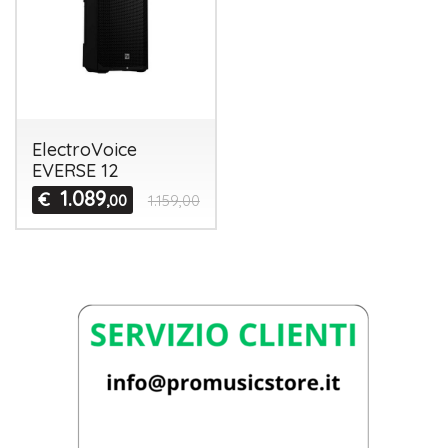
ElectroVoice
EVERSE 12
1.089
€
,00
1.159,00