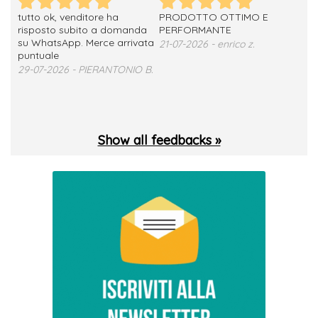
tutto ok, venditore ha
PRODOTTO OTTIMO E
ho 
no
risposto subito a domanda
PERFORMANTE
sod
su WhatsApp. Merce arrivata
ser
21-07-2026 - enrico z.
loro
puntuale
13-
29-07-2026 - PIERANTONIO B.
 T.
Show all feedbacks »