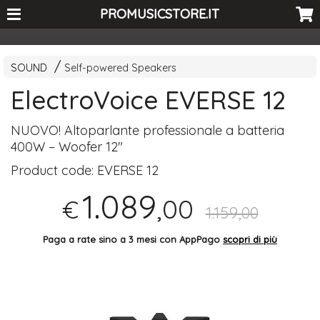
<-- Curio's GSC -->
PROMUSICSTORE.IT
SOUND
Self-powered Speakers
ElectroVoice EVERSE 12
NUOVO
! Altoparlante professionale a batteria
400W – Woofer 12"
Product code:
EVERSE 12
1.089
,00
€
1.159,00
Paga a rate sino a 3 mesi con AppPago
scopri di più