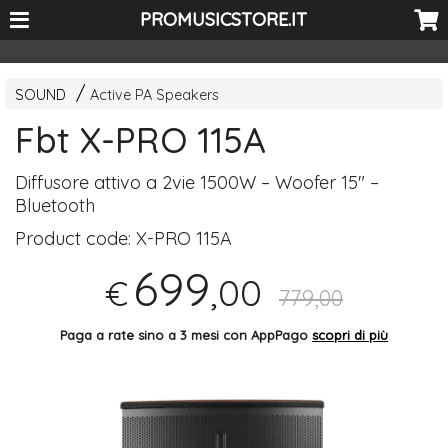
<-- Curio's GSC -->
PROMUSICSTORE.IT
SOUND
Active PA Speakers
Fbt X-PRO 115A
Diffusore attivo a 2vie 1500W – Woofer 15" –
Bluetooth
Product code:
X-PRO 115A
699
,00
€
779,00
Paga a rate sino a 3 mesi con AppPago
scopri di più