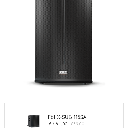
Fbt X-SUB 115SA
695
€
,00
839,00