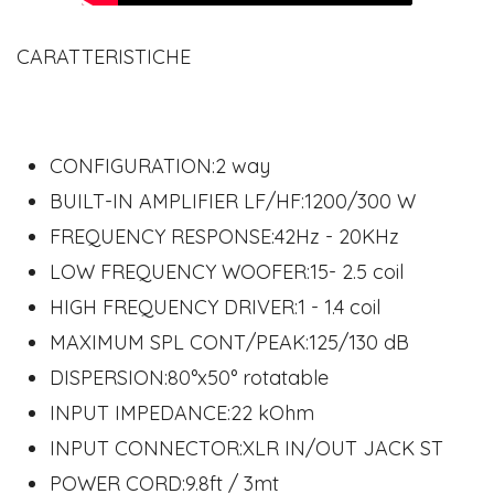
CARATTERISTICHE
CONFIGURATION:2 way
BUILT-IN AMPLIFIER LF/HF:1200/300 W
FREQUENCY RESPONSE:42Hz - 20KHz
LOW FREQUENCY WOOFER:15- 2.5 coil
HIGH FREQUENCY DRIVER:1 - 1.4 coil
MAXIMUM SPL CONT/PEAK:125/130 dB
DISPERSION:80°x50° rotatable
INPUT IMPEDANCE:22 kOhm
INPUT CONNECTOR:XLR IN/OUT JACK ST
POWER CORD:9.8ft / 3mt