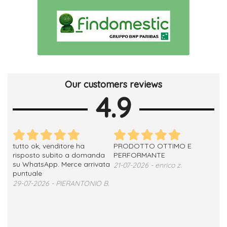
Our customers reviews
4.9
tutto ok, venditore ha
PRODOTTO OTTIMO E
ho 
no
risposto subito a domanda
PERFORMANTE
sod
su WhatsApp. Merce arrivata
ser
21-07-2026 - enrico z.
loro
puntuale
13-
29-07-2026 - PIERANTONIO B.
 T.