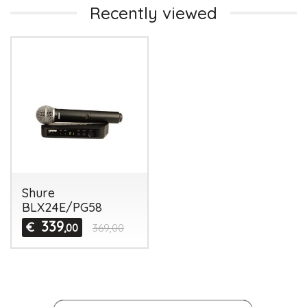
Recently viewed
Shure
BLX24E/PG58
339
€
,00
369,00