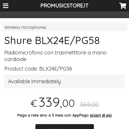
<-- Curio's GSC -->
PROMUSICSTORE.IT
Wireless microphones
Shure BLX24E/PG58
Radiomicrofono con trasmettitore a mano
cardioide
Product code:
BLX24E/PG58
Available immediately
339
,00
€
369,00
Paga a rate sino a 3 mesi con AppPago
scopri di più