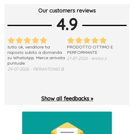
Our customers reviews
4.9
tutto ok, venditore ha
PRODOTTO OTTIMO E
ho 
no
risposto subito a domanda
PERFORMANTE
sod
su WhatsApp. Merce arrivata
ser
21-07-2026 - enrico z.
loro
puntuale
13-
29-07-2026 - PIERANTONIO B.
 T.
Show all feedbacks »