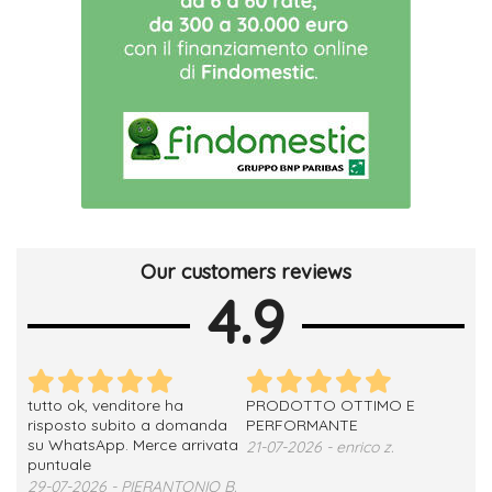
Our customers reviews
4.9
tutto ok, venditore ha
PRODOTTO OTTIMO E
ho 
no
risposto subito a domanda
PERFORMANTE
sod
su WhatsApp. Merce arrivata
ser
21-07-2026 - enrico z.
loro
puntuale
13-
29-07-2026 - PIERANTONIO B.