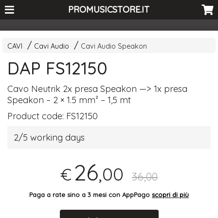
<-- Curio's GSC -->
PROMUSICSTORE.IT
CAVI
Cavi Audio
Cavi Audio Speakon
DAP FS12150
Cavo Neutrik 2x presa Speakon —> 1x presa
Speakon – 2 × 1.5 mm² – 1,5 mt
Product code:
FS12150
2/5 working days
26
,00
€
36,00
Paga a rate sino a 3 mesi con AppPago
scopri di più