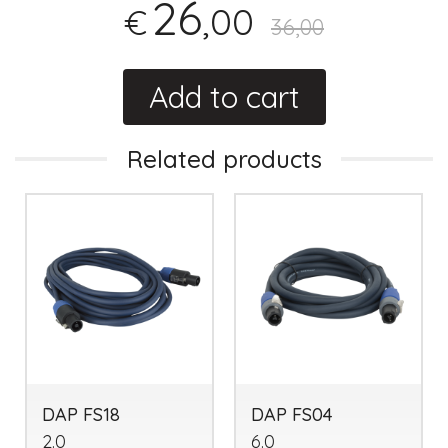
26
,00
€
36,00
Add to cart
Related products
DAP FS18
DAP FS04
2.0
6.0