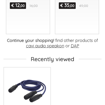
12
35
€
€
,00
16,00
,00
49,00
Continue your shopping!
find other products of
cavi audio speakon
or
DAP
Recently viewed