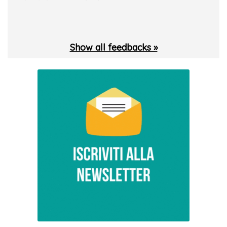
 T.
Show all feedbacks »