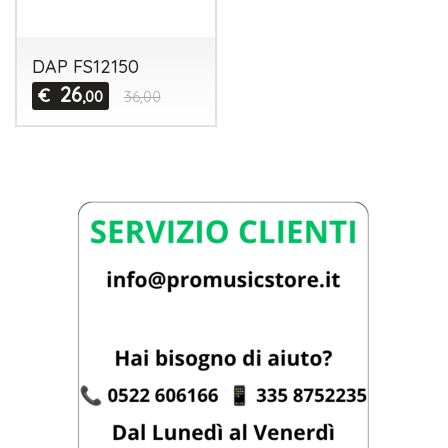
DAP FS12150
26
€
,00
36,00