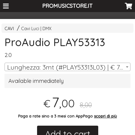
<-- Curio's GSC -->
PROMUSICSTORE.IT
CAVI
Cavi Luci | DMX
ProAudio PLAY53313
2.0
Lunghezza: 3mt (#PLAY53313L03) | € 7,00
Available immediately
7
,00
€
8,00
Paga a rate sino a 3 mesi con AppPago
scopri di più
Add to cart