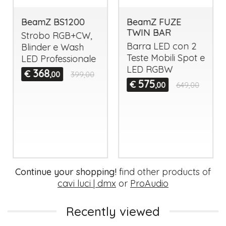
BeamZ BS1200
BeamZ FUZE
TWIN BAR
Strobo RGB+CW,
Barra
LED
con 2
Blinder e Wash
Teste Mobili Spot e
LED
Professionale
LED
RGBW
368
€
,00
399,00
575
€
,00
649,00
Continue your shopping!
find other products of
cavi luci | dmx
or
ProAudio
Recently viewed