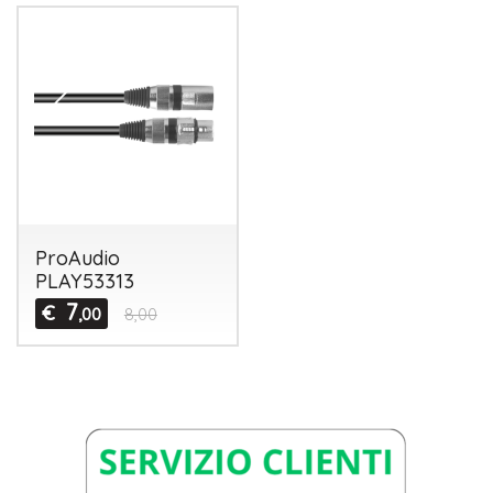
ProAudio
PLAY53313
7
€
,00
8,00