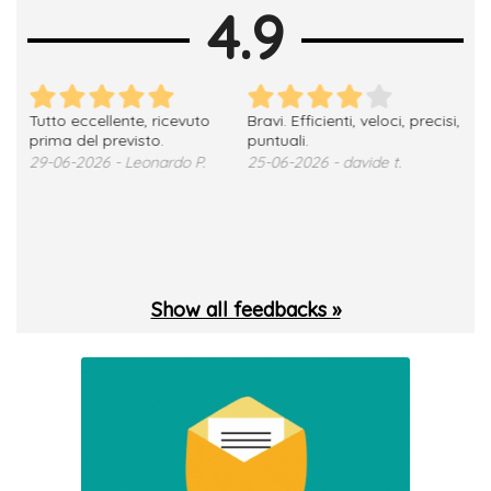
4.9
Tutto eccellente, ricevuto
Bravi. Efficienti, veloci, precisi,
Ott
e
prima del previsto.
puntuali.
18-
29-06-2026 - Leonardo P.
25-06-2026 - davide t.
Show all feedbacks »