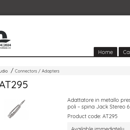
Home
Ca
udio
Connectors / Adapters
 AT295
Adattatore in metallo pr
poli – spina Jack Stereo 
Product code:
AT295
Available immediately