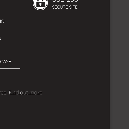
SECURE SITE
IO
G
TCASE
ree.
Find out more
 elettrica