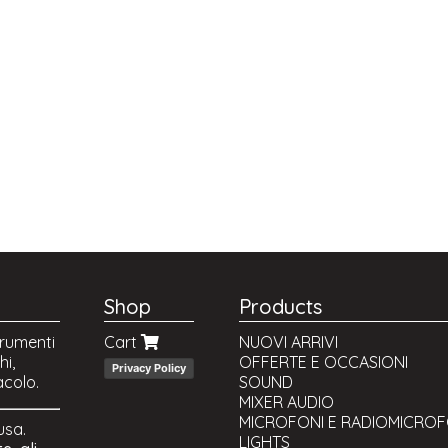
Shop
Products
trumenti
Cart
NUOVI ARRIVI
hi,
OFFERTE E OCCASIONI
Privacy Policy
acolo.
SOUND
MIXER AUDIO
MICROFONI E RADIOMICROF
lusa.
LIGHTS