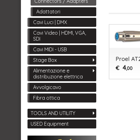
Connectors / Adapters
Adattatori
Cavi Luci | DMX
Cavi Video | HDMI, VGA,
SDI
Cavi MIDI - USB
Proel AT
Stage Box
4
€
,00
Alimentazione e
distribuzione elettrica
Avvolgicavo
Fibra ottica
TOOLS AND UTILITY
USED Equipment