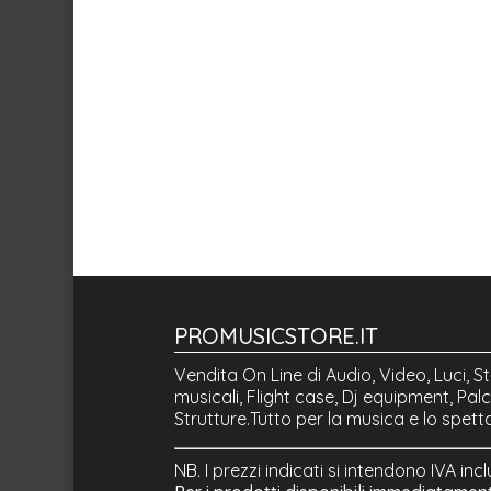
PROMUSICSTORE.IT
Vendita On Line di Audio, Video, Luci, S
musicali, Flight case, Dj equipment, Palc
Strutture.Tutto per la musica e lo spett
NB. I prezzi indicati si intendono IVA inc