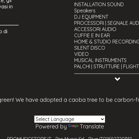
e, gli
INSTALLATION SOUND
asi in
Speakers
DJ EQUIPMENT
PROCESSORI | SEGNALE AUD
ACCESSORI AUDIO
o di
CUFFIE E IN EAR
HOME & STUDIO RECORDIN
SILENT DISCO
VIDEO
MUSICAL INSTRUMENTS
PALCHI | STRUTTURE | FLIGH
CAVI
Cavi Audio
TOOLS AND UTILITY
Cavi Audio XLR
Cavi Luci | DMX
USED Equipment
Cavi Audio Jack
Cavi Video | HDMI, VGA, SDI
Cavi Audio Speakon
Cavi MIDI - USB
 green! We have adopted a caoba tree to be carbon-f
Cavi Audio RCA
Stage Box
Cavi Phono/Rete
Alimentazione e distribuzione
Cavi audio - bobine
Avvolgicavo
Connectors / Adapters
Fibra ottica
Powered by
Translate
Adattatori