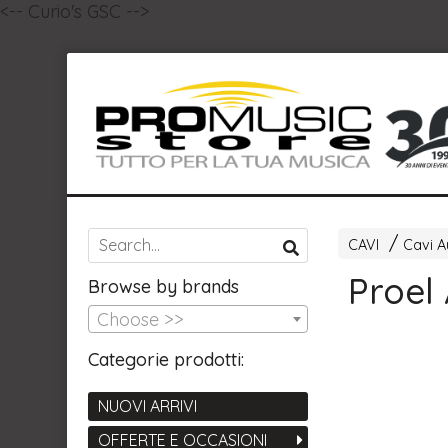
<-- Curio's GSC -->
CAVI
Cavi A
Proel
Browse by brands
Choose >>
Categorie prodotti:
NUOVI ARRIVI
OFFERTE E OCCASIONI