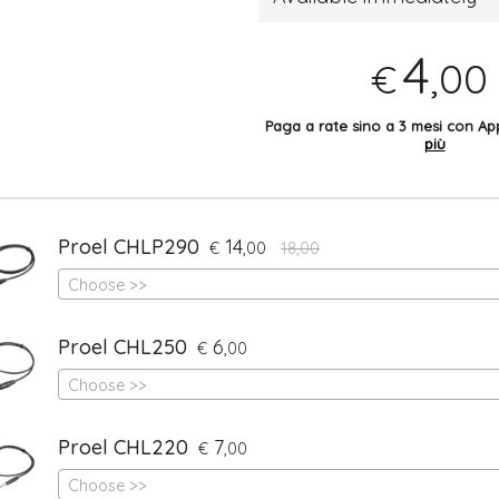
4
,00
€
Paga a rate sino a 3 mesi con 
più
Proel CHLP290
14
€
,00
18,00
Choose >>
Proel CHL250
6
€
,00
Choose >>
Proel CHL220
7
€
,00
Choose >>