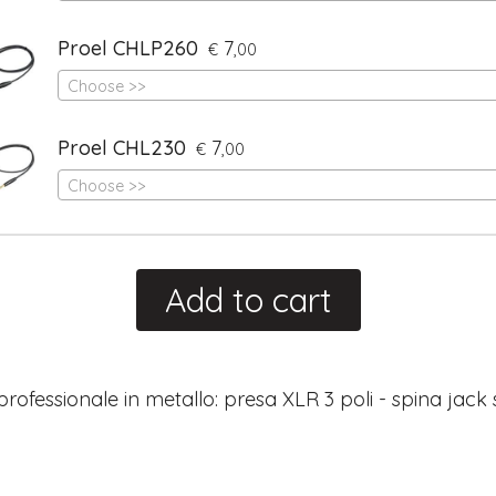
Proel CHLP260
7
€
,00
Choose >>
Proel CHL230
7
€
,00
Choose >>
Add to cart
rofessionale in metallo: presa XLR 3 poli - spina jack 