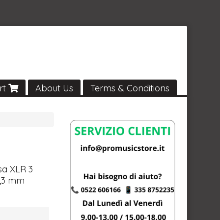
rt
About Us
Terms & Conditions
esa
XLR
3
6,3 mm