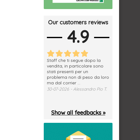
Our customers reviews
4.9
erfetto, materiale
Staff che ti segue dopo la
tutto ok, vendi
e spedizione
vendita, in particolare sono
subito a dom
sima, grazie.
stati presenti per un
WhatsApp. Mer
problema non di peso da loro
puntuale
026 - Daniele S.
ma dal corrier ...
29-07-2026 - 
30-07-2026 - Alessandro Pio T.
Show all feedbacks »