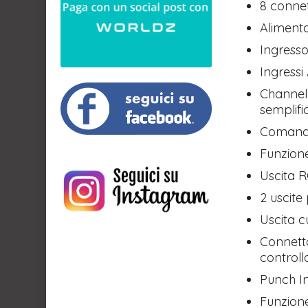
8 connet
Alimenta
Ingresso
Ingressi
Channel 
semplifi
Comandi
Funzione
Uscita 
2 uscite
Uscita 
Connetto
controll
Punch I
Funzion