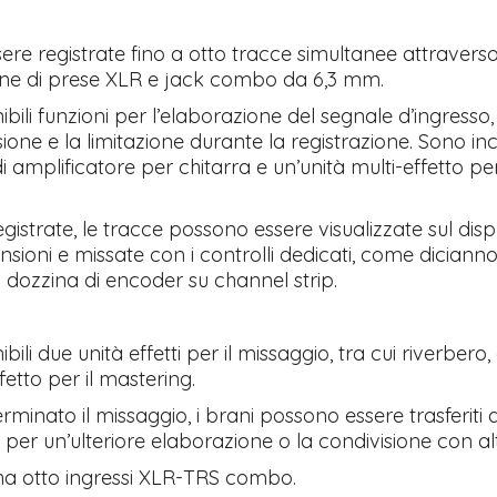
re registrate fino a otto tracce simultanee attraverso
ne di prese XLR e jack combo da 6,3 mm.
bili funzioni per l’elaborazione del segnale d’ingresso
one e la limitazione durante la registrazione. Sono inc
i amplificatore per chitarra e un’unità multi-effetto pe
gistrate, le tracce possono essere visualizzate sul disp
sioni e missate con i controlli dedicati, come diciann
a dozzina di encoder su channel strip.
bili due unità effetti per il missaggio, tra cui riverbero
etto per il mastering.
rminato il missaggio, i brani possono essere trasferiti
per un’ulteriore elaborazione o la condivisione con altr
a otto ingressi XLR-TRS combo.