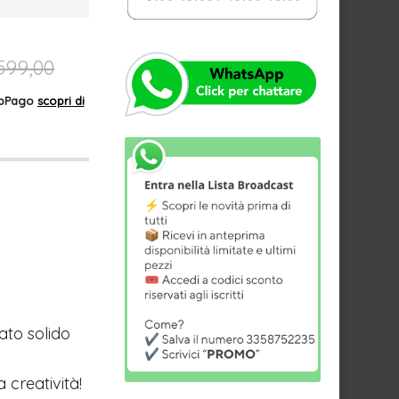
599,00
AppPago
scopri di
ato solido
a creatività!