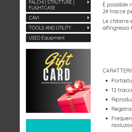
PALCHI | STRUTTURE |
È possibile 
FLIGHTCASE
24 tracce pe
CAVI
Le chitarre 
all’ingress
TOOLS AND UTILITY
USED Equipment
CARATTERI
Portastu
12 tracc
Riproduz
Registra
Frequenz
risoluzi