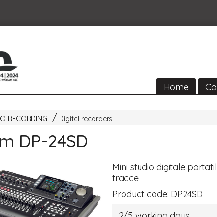
Home
Ca
IO RECORDING
Digital recorders
am DP-24SD
Mini studio digitale portati
tracce
Product code:
DP24SD
2/5 working days