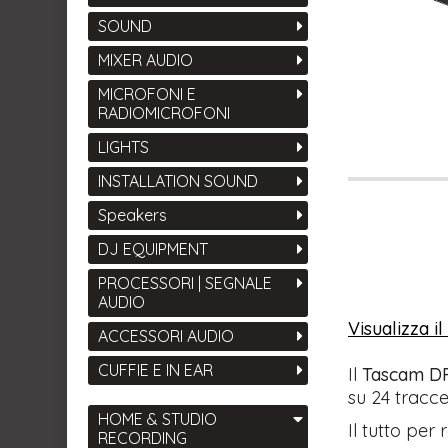
SOUND
MIXER AUDIO
MICROFONI E
RADIOMICROFONI
LIGHTS
INSTALLATION SOUND
Speakers
DJ EQUIPMENT
PROCESSORI | SEGNALE
AUDIO
Visualizza i
ACCESSORI AUDIO
CUFFIE E IN EAR
Il
Tascam D
su 24 tracce
HOME & STUDIO
Il tutto per
RECORDING