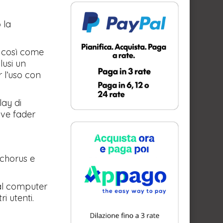
 la
, così come
lusi un
r l’uso con
lay di
ove fader
, chorus e
 al computer
i utenti.