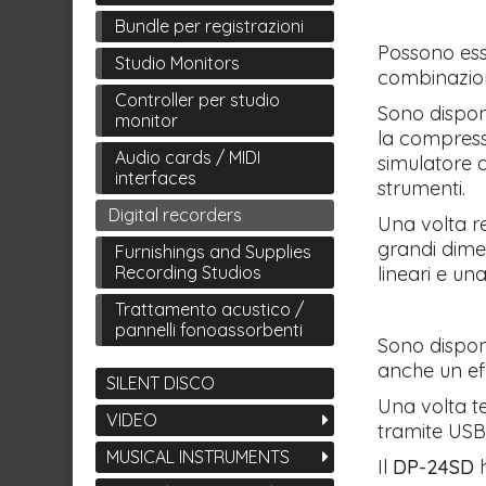
Bundle per registrazioni
Possono esse
Studio Monitors
combinazio
Controller per studio
Sono disponi
monitor
la compressi
Audio cards / MIDI
simulatore d
interfaces
strumenti.
Digital recorders
Una volta re
grandi dimen
Furnishings and Supplies
lineari e un
Recording Studios
Trattamento acustico /
pannelli fonoassorbenti
Sono disponi
anche un eff
SILENT DISCO
Una volta te
VIDEO
tramite USB 
MUSICAL INSTRUMENTS
Il
DP-24SD
h