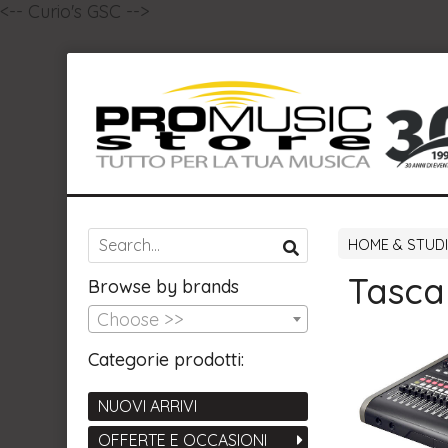
<-- Curio's GSC -->
HOME & STUD
Tasc
Browse by brands
Choose >>
Categorie prodotti:
NUOVI ARRIVI
OFFERTE E OCCASIONI