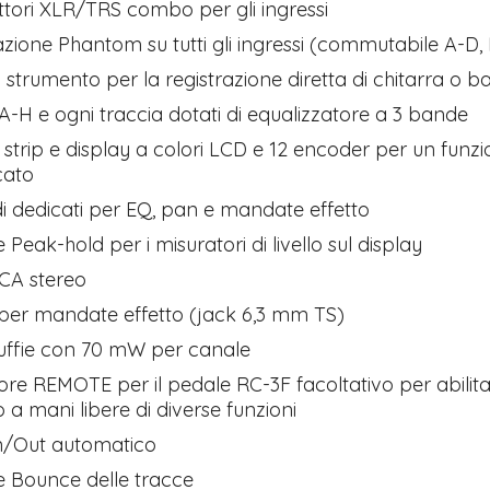
tori XLR/TRS combo per gli ingressi
zione Phantom su tutti gli ingressi (commutabile A-D,
 strumento per la registrazione diretta di chitarra o b
 A-H e ogni traccia dotati di equalizzatore a 3 bande
strip e display a colori LCD e 12 encoder per un fun
cato
 dedicati per EQ, pan e mandate effetto
Tutto p
ottimo 
 Peak-hold per i misuratori di livello sul display
velocis
03-08-2
RCA stereo
 per mandate effetto (jack 6,3 mm TS)
cuffie con 70 mW per canale
re REMOTE per il pedale RC-3F facoltativo per abilitar
o a mani libere di diverse funzioni
n/Out automatico
e Bounce delle tracce