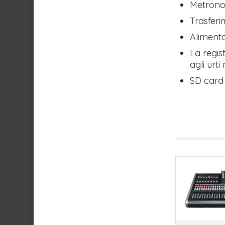
Metron
Trasferi
Aliment
La regis
agli urti
SD card 