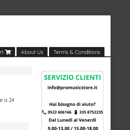
rt
About Us
Terms & Conditions
le a 24