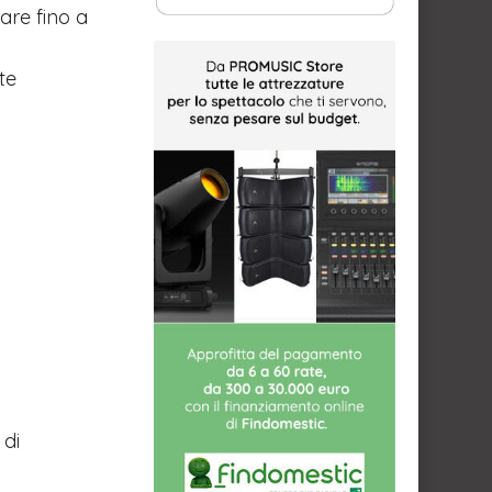
zare fino a
te
 di