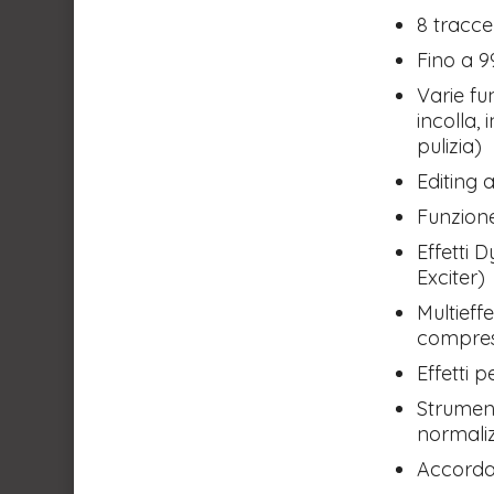
8 tracce
Fino a 
Varie fu
incolla, 
pulizia)
Editing 
Funzione
Effetti 
Exciter)
Multieff
compress
Effetti 
Strument
normali
Accorda