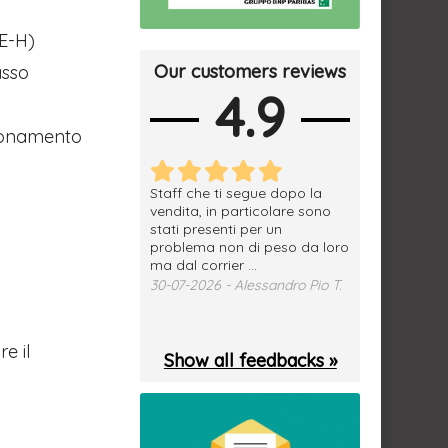
 E-H)
Our customers reviews
asso
4.9
zionamento
erfetto, materiale
Staff che ti segue dopo la
tutto ok, vendi
e spedizione
vendita, in particolare sono
subito a dom
sima, grazie.
stati presenti per un
WhatsApp. Mer
problema non di peso da loro
puntuale
026 - Daniele S.
ma dal corrier ...
29-07-2026 - 
30-07-2026 - Alessandro Pio T.
e il
Show all feedbacks »