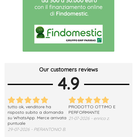
Our customers reviews
4.9
tutto ok, venditore ha
PRODOTTO OTTIMO E
ho 
no
risposto subito a domanda
PERFORMANTE
sod
su WhatsApp. Merce arrivata
ser
21-07-2026 - enrico z.
loro
puntuale
13-
29-07-2026 - PIERANTONIO B.
 T.