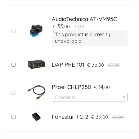
AudioTechnica AT-VM95C
35
€
,00
39,00
This product is currenlty
unavailable
DAP PRE-101
35
€
,00
40,00
Proel CHLP250
14
€
,00
Choose >>
Fonestar TC-2
39
€
,00
49,00