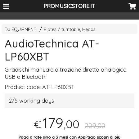
<-- Curio's GSC -->
PROMUSICSTORE.IT
DJ EQUIPMENT
Plates / turntable, Heads
AudioTechnica AT-
LP60XBT
Giradischi manuale a trazione diretta analogico
USB
e Bluetooth
Product code:
AT-LP60XBT
2/5 working days
179
,00
€
209,00
Paga a rate sino a 3 mesi con AppPago
scopri di più