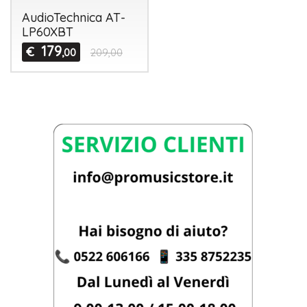
AudioTechnica AT-
LP60XBT
179
€
,00
209,00