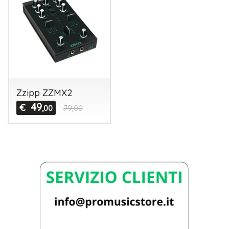
Zzipp ZZMX2
49
€
,00
79,00