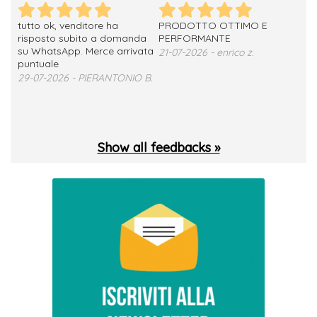
tutto ok, venditore ha
PRODOTTO OTTIMO E
ho 
no
risposto subito a domanda
PERFORMANTE
sod
su WhatsApp. Merce arrivata
ser
21-07-2026 - enrico z.
loro
puntuale
13-
29-07-2026 - PIERANTONIO B.
 T.
Show all feedbacks »