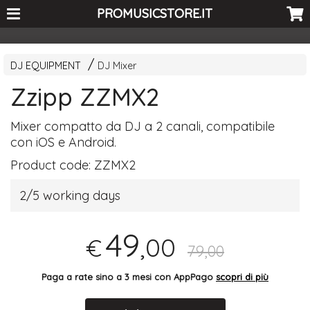
<-- Curio's GSC -->
PROMUSICSTORE.IT
DJ EQUIPMENT
DJ Mixer
Zzipp ZZMX2
Mixer compatto da DJ a 2 canali, compatibile
con iOS e Android.
Product code:
ZZMX2
2/5 working days
49
,00
€
79,00
Paga a rate sino a 3 mesi con AppPago
scopri di più