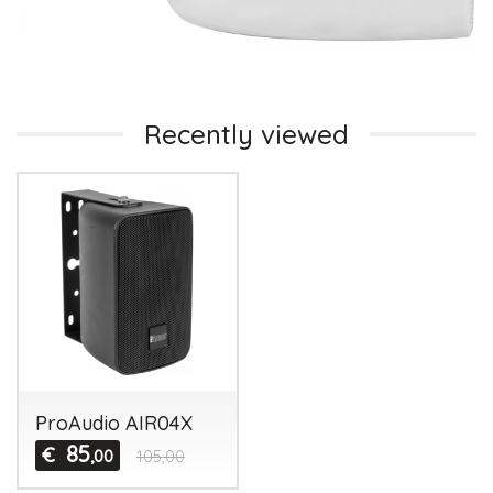
Recently viewed
ProAudio AIR04X
85
€
,00
105,00