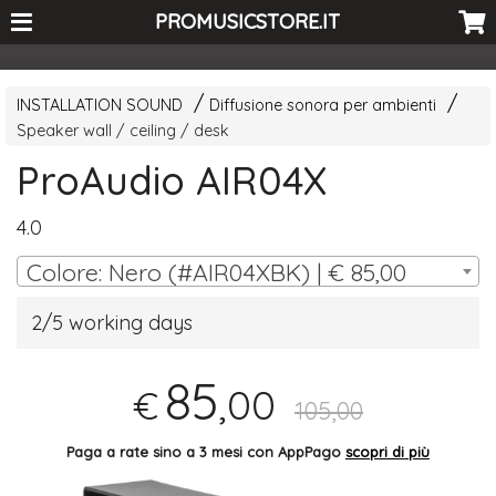
<-- Curio's GSC -->
PROMUSICSTORE.IT
INSTALLATION SOUND
Diffusione sonora per ambienti
Speaker wall / ceiling / desk
ProAudio AIR04X
4.0
Colore: Nero (#AIR04XBK) | € 85,00
2/5 working days
85
,00
€
105,00
Paga a rate sino a 3 mesi con AppPago
scopri di più