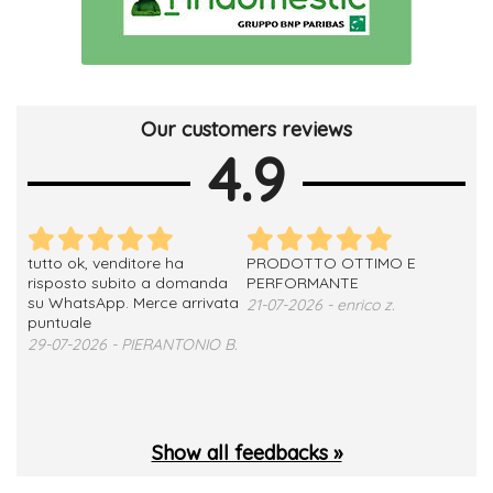
Our customers reviews
4.9
tutto ok, venditore ha
PRODOTTO OTTIMO E
ho 
no
risposto subito a domanda
PERFORMANTE
sod
su WhatsApp. Merce arrivata
ser
21-07-2026 - enrico z.
loro
puntuale
13-
29-07-2026 - PIERANTONIO B.
 T.
Show all feedbacks »