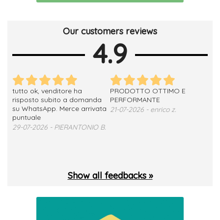
Our customers reviews
4.9
tutto ok, venditore ha
PRODOTTO OTTIMO E
ho 
no
risposto subito a domanda
PERFORMANTE
sod
su WhatsApp. Merce arrivata
ser
21-07-2026 - enrico z.
loro
puntuale
13-
29-07-2026 - PIERANTONIO B.
 T.
Show all feedbacks »