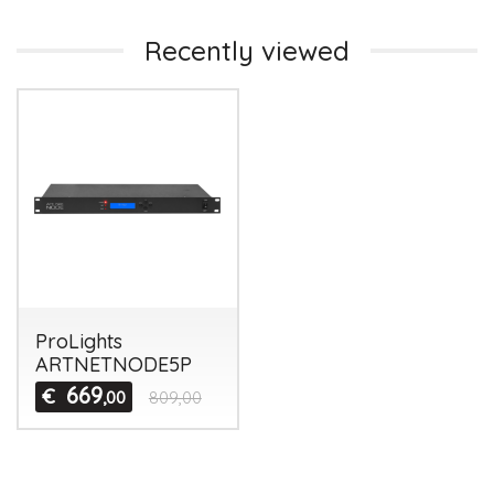
Recently viewed
ProLights
ARTNETNODE5P
669
€
,00
809,00