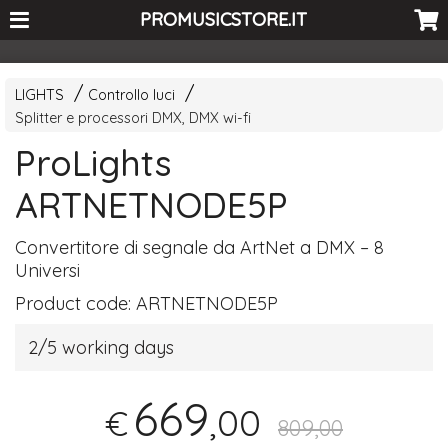
<-- Curio's GSC -->
PROMUSICSTORE.IT
LIGHTS
Controllo luci
Splitter e processori DMX, DMX wi-fi
ProLights
ARTNETNODE5P
Convertitore di segnale da ArtNet a
DMX
– 8
Universi
Product code:
ARTNETNODE5P
2/5 working days
669
,00
€
809,00