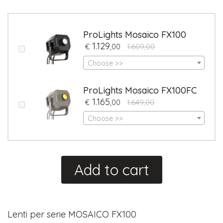
ProLights Mosaico FX100
1.129
€
,00
1.609,00
Choose >>
ProLights Mosaico FX100FC
1.165
€
,00
1.649,00
Choose >>
Add to cart
Lenti per serie MOSAICO FX100