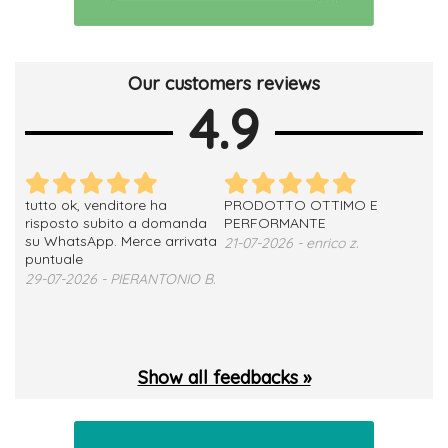
Our customers reviews
4.9
tutto ok, venditore ha
PRODOTTO OTTIMO E
ho 
no
risposto subito a domanda
PERFORMANTE
sod
su WhatsApp. Merce arrivata
ser
21-07-2026 - enrico z.
loro
puntuale
13-
29-07-2026 - PIERANTONIO B.
 T.
Show all feedbacks »