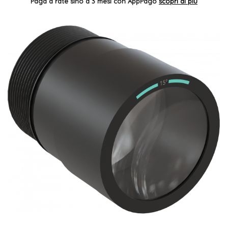
Paga a rate sino a 3 mesi con AppPago
scopri di più