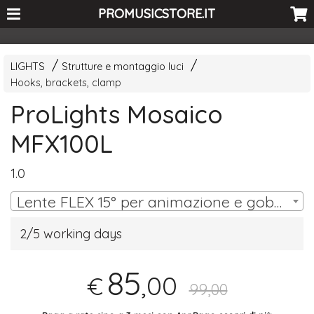
<-- Curio's GSC -->
PROMUSICSTORE.IT
LIGHTS
Strutture e montaggio luci
Hooks, brackets, clamp
ProLights Mosaico
MFX100L
1.0
Lente FLEX 15° per animazione e gobo (#MFX100LWGN) | € 85,00
2/5 working days
85
,00
€
99,00