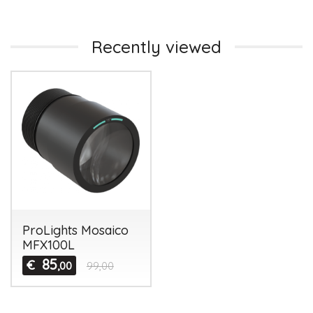
Recently viewed
ProLights Mosaico
MFX100L
85
€
,00
99,00