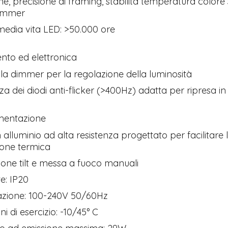
ne, precisione di framing, stabilità temperatura colore s
immer
edia vita LED: >50.000 ore
to ed elettronica
a dimmer per la regolazione della luminosità
a dei diodi anti-flicker (>400Hz) adatta per ripresa 
mentazione
 alluminio ad alta resistenza progettato per facilitare 
ione termica
one tilt e messa a fuoco manuali
e: IP20
azione: 100-240V 50/60Hz
i di esercizio: -10/45° C