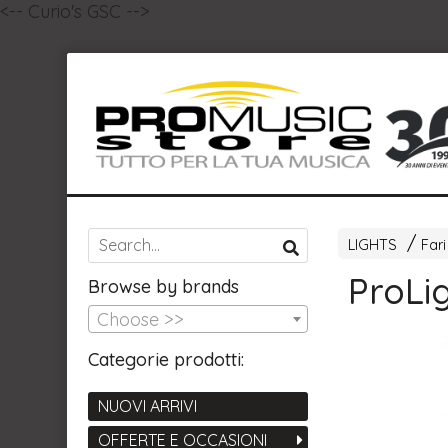
<-- Curio's GSC -->
LIGHTS
Fari
ProLig
Browse by brands
Choose >>
Categorie prodotti:
NUOVI ARRIVI
OFFERTE E OCCASIONI