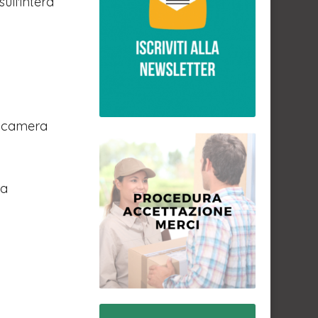
ull'intera
in camera
la