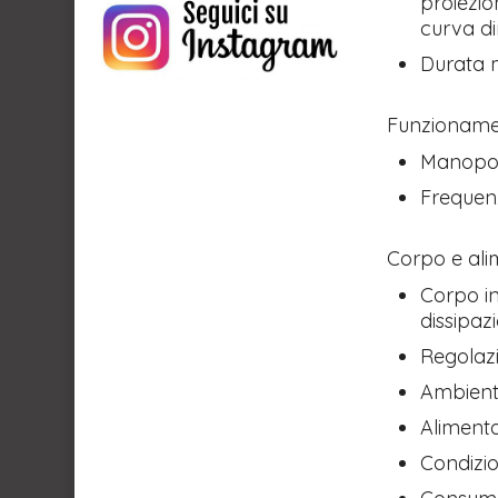
proiezio
curva d
Durata m
Funzionamen
Manopol
Frequenz
Corpo e ali
Corpo in
dissipaz
Regolazi
Ambient
Aliment
Condizion