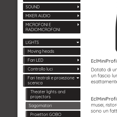
SOUND
MIXER AUDIO
MICROFONI E
RADIOMICROFONI
LIGHTS
Moving heads
Fari LED
EclMiniProfi
Controllo luci
Dotato di un
un fascio lu
Fari teatrali e proiezione
esattamente 
scenica
Theater lights and
projectors
EclMiniProfi
musei, ristor
Sagomatori
sono un fat
Proiettori GOBO