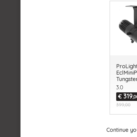
ProLigh
EclMiniP
Tungste
3.0
319
€
,0
399,00
Continue yo