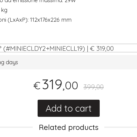
 ad emissione massima: 29W
5 kg
oni (LxAxP): 112x176x226 mm
9° (#MINIECLDY2+MINIECLL19) | € 319,00
ng days
319
,00
€
399,00
Add to cart
Related products