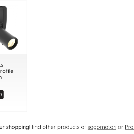
ts
rofile
n
0
ur shopping!
find other products of
sagomatori
or
Pro