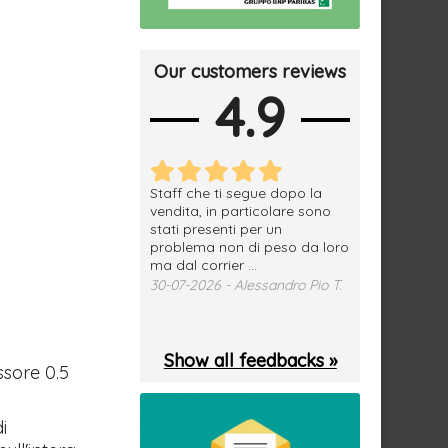
Our customers reviews
4.9
erfetto, materiale
Staff che ti segue dopo la
tutto ok, vendi
e spedizione
vendita, in particolare sono
subito a dom
sima, grazie.
stati presenti per un
WhatsApp. Mer
problema non di peso da loro
puntuale
026 - Daniele S.
ma dal corrier ...
29-07-2026 - 
30-07-2026 - Alessandro Pio T.
Show all feedbacks »
sore 0.5
i