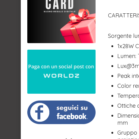
CARATTERI
Sorgente lu
1x28W C
Lumen: T
Lux@3m: 
Peak int
Color re
Tempera
Ottiche c
Dimensi
mm
Gruppo o