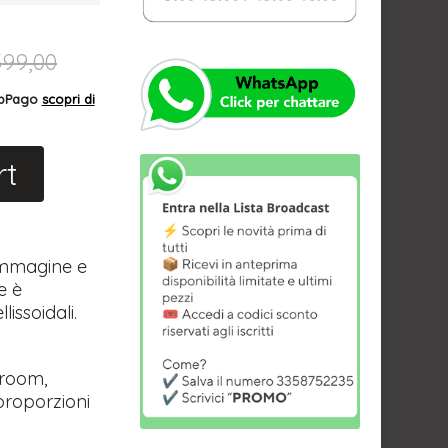
399,00
AppPago
scopri di
rt
'immagine e
e è
issoidali.
wroom,
e proporzioni