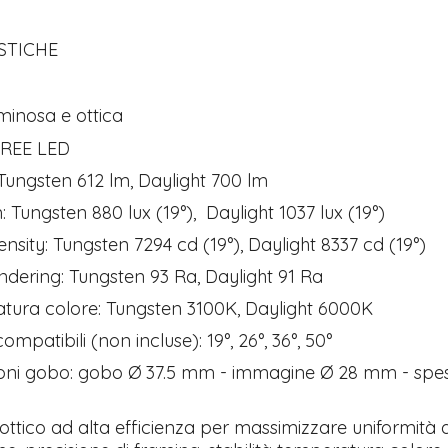
STICHE
minosa e ottica
REE LED
ungsten 612 lm, Daylight 700 lm
Tutto p
Tungsten 880 lux (19°), Daylight 1037 lux (19°)
ottimo 
velocis
ensity: Tungsten 7294 cd (19°), Daylight 8337 cd (19°)
03-08-2
ndering: Tungsten 93 Ra, Daylight 91 Ra
tura colore: Tungsten 3100K, Daylight 6000K
ompatibili (non incluse): 19°, 26°, 36°, 50°
oni gobo: gobo Ø 37.5 mm - immagine Ø 28 mm - spes
ttico ad alta efficienza per massimizzare uniformità d