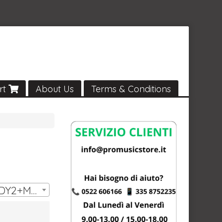
rt
About Us
Terms & Conditions
Ottica: 19° (#MINIECLDY2+MINIECLL19) | € 319,00