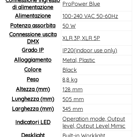
Connessione ingresso
ProPower Blue
di alimentazione
Alimentazione
100-240 VAC 50-60Hz
Potenza assorbita
50 W
Connessione uscita
XLR 3P, XLR 5P
DMX
Grado IP
IP20(indoor use only)
Alloggiamento
Metal, Plastic
Colore
Black
Peso
8,8 kg
Altezza (mm)
128 mm
Lunghezza (mm)
505 mm
Larghezza (mm)
345 mm
Operation mode, Output
Indicatori LED
level, Output Level Mimic
Desklight
Built-in Worklight