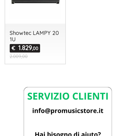
Showtec LAMPY 20
1U
1.829
€
,00
2.009,00