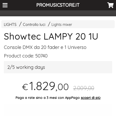
<-- Curio's GSC -->
PROMUSICSTORE.IT
LIGHTS
Controllo luci
Lights mixer
Showtec LAMPY 20 1U
Console
DMX
da 20 fader e 1 Universo
Product code:
50740
2/5 working days
1.829
,00
€
2.009,00
Paga a rate sino a 3 mesi con AppPago
scopri di più