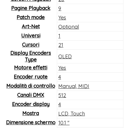
Pagine Playback
9
Patch mode
Yes
Art-Net
Optional
Universi
1
Cursori
21
Display Encoders
OLED
Type
Motore effetti
Yes
Encoder ruote
4
Modalità di controllo
Manual, MIDI
Canali DMX
512
Encoder display
4
Mostra
LCD, Touch
Dimensione schermo
10.1 "