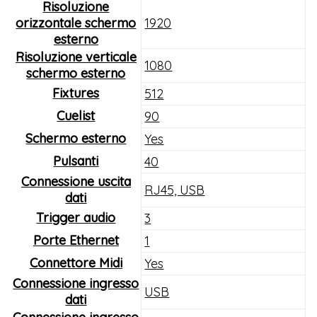
Risoluzione
orizzontale schermo
1920
esterno
Risoluzione verticale
1080
schermo esterno
Fixtures
512
Cuelist
90
Schermo esterno
Yes
Pulsanti
40
Connessione uscita
RJ45, USB
dati
Trigger audio
3
Porte Ethernet
1
Connettore Midi
Yes
Connessione ingresso
USB
dati