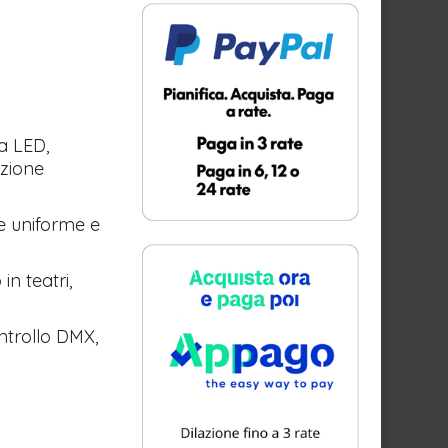
a LED,
uzione
e uniforme e
n teatri,
ntrollo DMX,