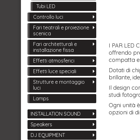
Tubi LED
Controllo luci
Fari teatrali e proiezione
scenica
Fari architetturali e
I PAR LED C
installazione fissa
offrendo pr
compatta e 
Effetti atmosferici
Dotati di c
Effetti luce speciali
brillante, i
Strutture e montaggio
Il design co
luci
studi fotogr
Lamps
Ogni unità 
opzioni di d
INSTALLATION SOUND
Speakers
DJ EQUIPMENT