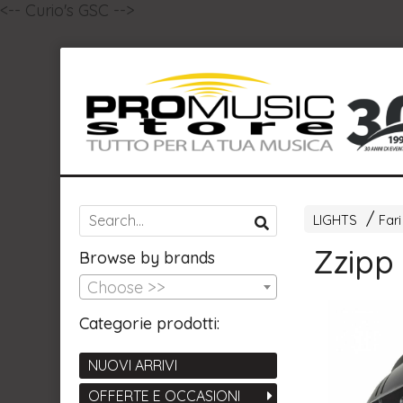
<-- Curio's GSC -->
LIGHTS
Fari
Zzip
Browse by brands
Choose >>
Categorie prodotti:
NUOVI ARRIVI
OFFERTE E OCCASIONI