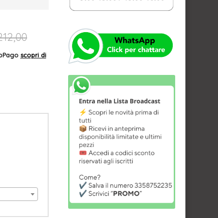
212,00
AppPago
scopri di