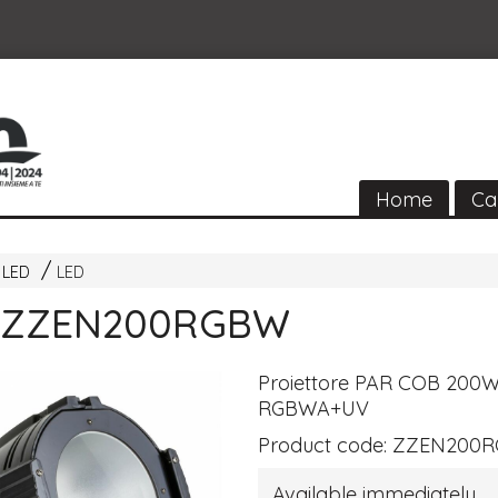
Home
Ca
 LED
LED
p ZZEN200RGBW
Proiettore
PAR
COB
200
RGBWA+UV
Product code:
ZZEN200
Available immediately