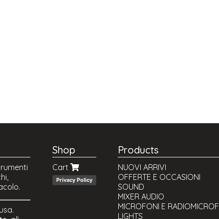
Shop
Products
trumenti
Cart
NUOVI ARRIVI
hi,
OFFERTE E OCCASIONI
Privacy Policy
acolo.
SOUND
MIXER AUDIO
MICROFONI E RADIOMICRO
lusa.
LIGHTS