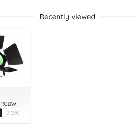
Recently viewed
Tutto p
ottimo 
velocis
03-08-2
0RGBW
0
212,00