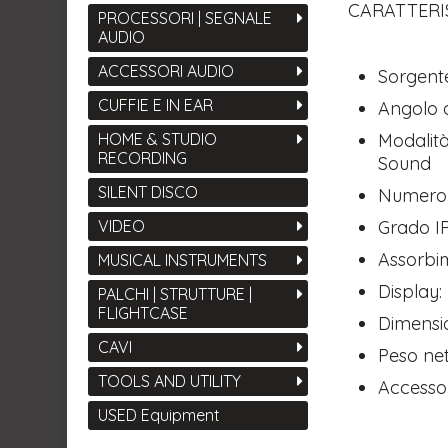
CARATTERI
PROCESSORI | SEGNALE
AUDIO
ACCESSORI AUDIO
Sorgent
CUFFIE E IN EAR
Angolo d
Modalità
HOME & STUDIO
RECORDING
Sound
SILENT DISCO
Numero d
Grado IP
VIDEO
Assorbi
MUSICAL INSTRUMENTS
Display:
PALCHI | STRUTTURE |
FLIGHTCASE
Dimensi
CAVI
Peso net
TOOLS AND UTILITY
Accessor
USED Equipment