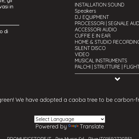
e, gli
Moving heads
INSTALLATION SOUND
vasi in
Fari LED
Speakers
Lights Kit - Offers
Controllo luci
DJ EQUIPMENT
LED
Fari teatrali e proiezione sc
PROCESSORI | SEGNALE AU
Fari LED a Batteria
Fari architetturali e installa
ACCESSORI AUDIO
o di
Fari Uplight
Effetti atmosferici
CUFFIE E IN EAR
Fari Pixel LED
Effetti luce speciali
HOME & STUDIO RECORDIN
Barre LED
Strutture e montaggio luci
SILENT DISCO
Tubi LED
Lamps
VIDEO
MUSICAL INSTRUMENTS
PALCHI | STRUTTURE | FLIG
CAVI
TOOLS AND UTILITY
USED Equipment
 green! We have adopted a caoba tree to be carbon-f
Powered by
Translate