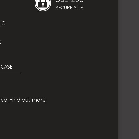
SECURE SITE
enica
DIO
zione fissa
G
HTCASE
ree.
Find out more