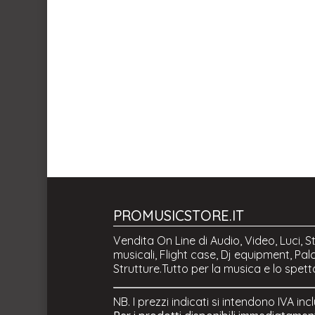
PROMUSICSTORE.IT
Vendita On Line di Audio, Video, Luci, S
musicali, Flight case, Dj equipment, Palc
Strutture.Tutto per la musica e lo spett
NB. I prezzi indicati si intendono IVA inc