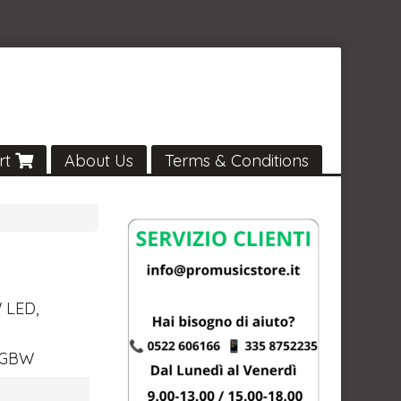
rt
About Us
Terms & Conditions
W
LED
,
RGBW