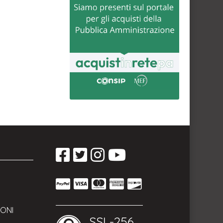
FONI
SSL-256