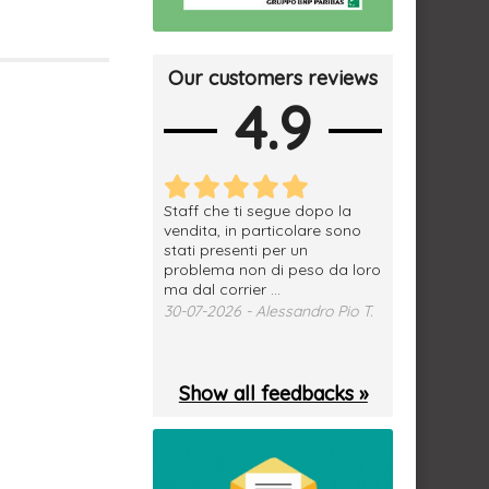
Our customers reviews
4.9
erfetto, materiale
Staff che ti segue dopo la
tutto ok, vendi
e spedizione
vendita, in particolare sono
subito a dom
sima, grazie.
stati presenti per un
WhatsApp. Mer
problema non di peso da loro
puntuale
026 - Daniele S.
ma dal corrier ...
29-07-2026 - 
30-07-2026 - Alessandro Pio T.
Show all feedbacks »