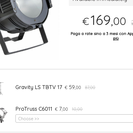
169
,00
€
Paga a rate sino a 3 mesi con 
più
Gravity LS TBTV 17
59
€
,00
87,00
ProTruss C6011
7
€
,00
10,00
Choose >>