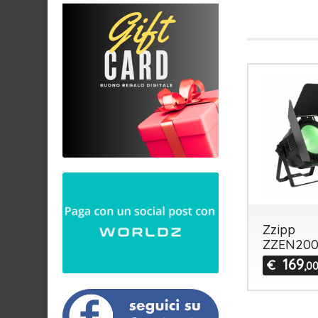
Zzipp
ZZEN20
169
€
,0