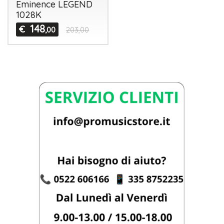
Eminence LEGEND
1028K
148
€
,00
203,00