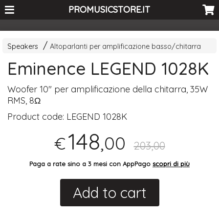
<-- Curio's GSC -->
PROMUSICSTORE.IT
Speakers
Altoparlanti per amplificazione basso/chitarra
Eminence LEGEND 1028K
Woofer 10" per amplificazione della chitarra, 35W
RMS
, 8Ω
Product code:
LEGEND 1028K
148
,00
€
203,00
Paga a rate sino a 3 mesi con AppPago
scopri di più
Add to cart