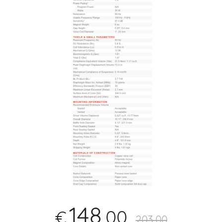
148
,00
€
203,00