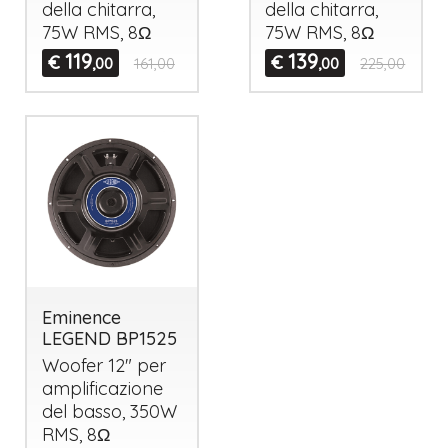
della chitarra,
della chitarra,
75W
RMS
, 8Ω
75W
RMS
, 8Ω
119
139
€
€
,00
161,00
,00
225,00
Eminence
LEGEND BP1525
Woofer 12" per
amplificazione
del basso, 350W
RMS
, 8Ω