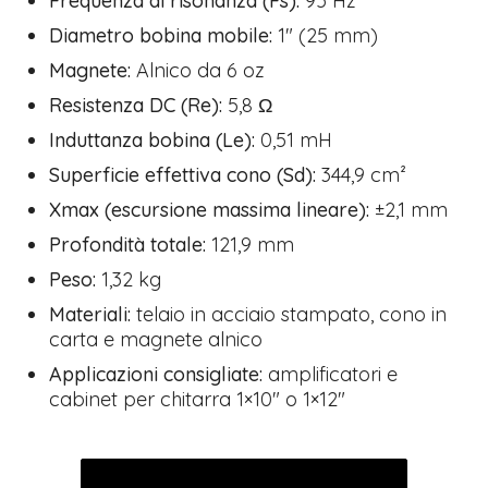
Frequenza di risonanza (Fs):
95 Hz
Diametro bobina mobile:
1″ (25 mm)
Magnete:
Alnico da 6 oz
Resistenza DC (Re):
5,8 Ω
Induttanza bobina (Le):
0,51 mH
Superficie effettiva cono (Sd):
344,9 cm²
Xmax (escursione massima lineare):
±2,1 mm
Profondità totale:
121,9 mm
Peso:
1,32 kg
Materiali:
telaio in acciaio stampato, cono in
carta e magnete alnico
Applicazioni consigliate:
amplificatori e
cabinet per chitarra 1×10″ o 1×12″