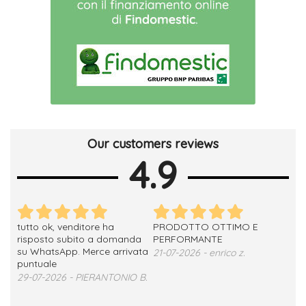
Our customers reviews
4.9
tutto ok, venditore ha
PRODOTTO OTTIMO E
ho 
no
risposto subito a domanda
PERFORMANTE
sod
su WhatsApp. Merce arrivata
ser
21-07-2026 - enrico z.
loro
puntuale
13-
29-07-2026 - PIERANTONIO B.
 T.