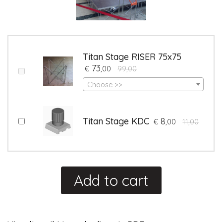
Titan Stage RISER 75x75
73
€
,00
99,00
Choose >>
Titan Stage KDC
8
€
,00
11,00
Add to cart