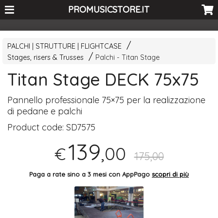
<-- Curio's GSC -->
PROMUSICSTORE.IT
PALCHI | STRUTTURE | FLIGHTCASE
Stages, risers & Trusses
Palchi - Titan Stage
Titan Stage DECK 75x75
Pannello professionale 75×75 per la realizzazione
di pedane e palchi
Product code:
SD7575
139
,00
€
175,00
Paga a rate sino a 3 mesi con AppPago
scopri di più