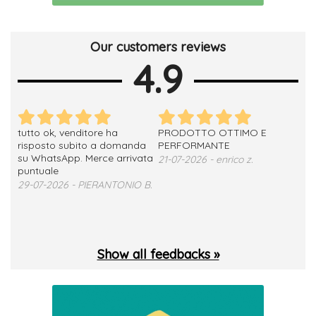
Our customers reviews
4.9
tutto ok, venditore ha
PRODOTTO OTTIMO E
ho 
no
risposto subito a domanda
PERFORMANTE
sod
su WhatsApp. Merce arrivata
ser
21-07-2026 - enrico z.
loro
puntuale
13-
29-07-2026 - PIERANTONIO B.
 T.
Show all feedbacks »