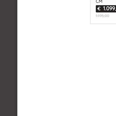
CM
1.099
€
1.195,00