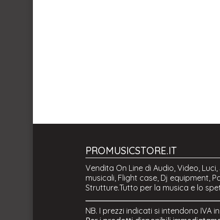
PROMUSICSTORE.IT
Vendita On Line di Audio, Video, Luci,
musicali, Flight case, Dj equipment, Pa
Strutture.Tutto per la musica e lo spe
NB. I prezzi indicati si intendono IVA i