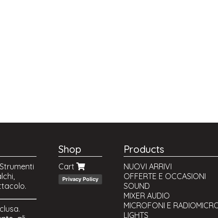
Shop
Products
 Strumenti
Cart
NUOVI ARRIVI
lchi,
OFFERTE E OCCASIONI
Privacy Policy
ttacolo.
SOUND
MIXER AUDIO
MICROFONI E RADIOMICR
nclusa.
LIGHTS