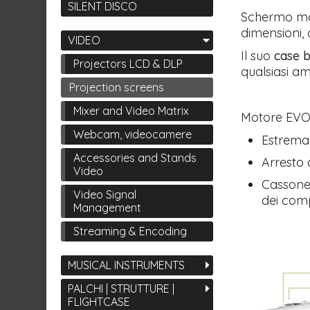
SILENT DISCO
Schermo mot
dimensioni, c
VIDEO
Il suo
case 
Projectors LCD & DLP
qualsiasi am
Projection screens
Mixer and Video Matrix
Motore EVO 
Webcam, videocamere
Estrema
Accessories and Stands
Arresto 
Video
Cassonet
Video Signal
dei com
Management
Streaming & Encoding
MUSICAL INSTRUMENTS
PALCHI | STRUTTURE |
FLIGHTCASE