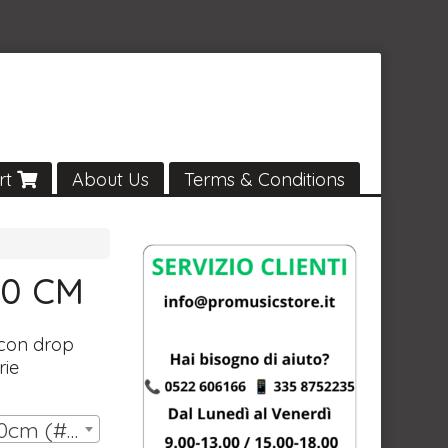
rt
About Us
Terms & Conditions
20 CM
 con drop
rie
Dimensione: 240 x 180cm (#MV240BWI) | € 1.099,00