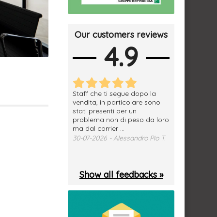
Our customers reviews
4.9
erfetto, materiale
Staff che ti segue dopo la
tutto ok, vendi
e spedizione
vendita, in particolare sono
subito a dom
sima, grazie.
stati presenti per un
WhatsApp. Mer
problema non di peso da loro
puntuale
026 - Daniele S.
ma dal corrier ...
29-07-2026 - 
30-07-2026 - Alessandro Pio T.
Show all feedbacks »