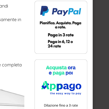
andi
osamente in
ne completa