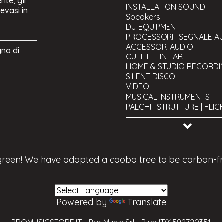
nte, gli
INSTALLATION SOUND
 evasi in
Speakers
DJ EQUIPMENT
PROCESSORI | SEGNALE A
ACCESSORI AUDIO
gno di
CUFFIE E IN EAR
HOME & STUDIO RECORDI
SILENT DISCO
VIDEO
Projectors LCD & DLP
MUSICAL INSTRUMENTS
Projection screens
PALCHI | STRUTTURE | FLI
Mixer and Video Matrix
CAVI
Webcam, videocamere
TOOLS AND UTILITY
Accessories and Stands V
USED Equipment
Video Signal Management
Streaming & Encoding
 green! We have adopted a caoba tree to be carbon-f
Powered by
Translate