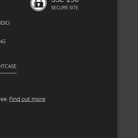
SECURE SITE
UDIO
NG
GHTCASE
ideo
ree.
Find out more