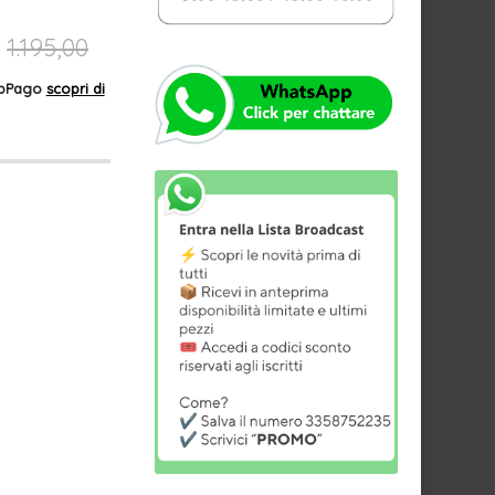
1.195,00
AppPago
scopri di