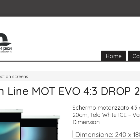
Home
Ca
ection screens
n Line MOT EVO 4:3 DROP 
Schermo motorizzato 4:3
20cm, Tela White
ICE
– Va
Dimensioni