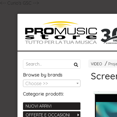
<-- Curio's GSC -->
VIDEO
Proj
Scree
Browse by brands
Choose >>
Categorie prodotti:
NUOVI ARRIVI
OFFERTE E OCCASIONI