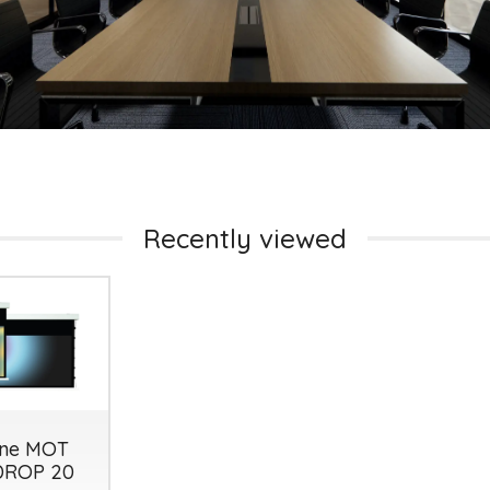
Tutto p
ottimo 
Recently viewed
velocis
03-08-2
ine MOT
DROP 20