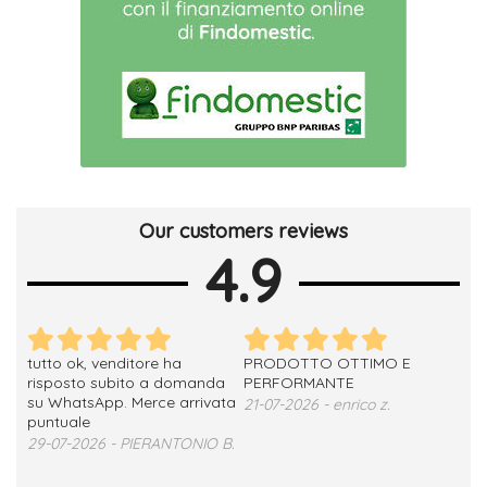
Our customers reviews
4.9
tutto ok, venditore ha
PRODOTTO OTTIMO E
ho 
no
risposto subito a domanda
PERFORMANTE
sod
su WhatsApp. Merce arrivata
ser
21-07-2026 - enrico z.
loro
puntuale
13-
29-07-2026 - PIERANTONIO B.
 T.