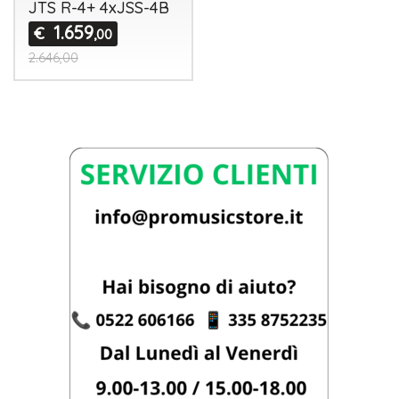
JTS R-4+ 4xJSS-4B
1.659
€
,00
2.646,00