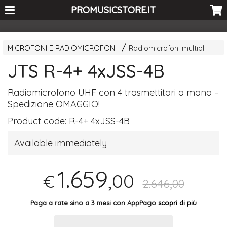
<-- Curio's GSC -->
PROMUSICSTORE.IT
MICROFONI E RADIOMICROFONI
Radiomicrofoni multipli
JTS R-4+ 4xJSS-4B
Radiomicrofono
UHF
con 4 trasmettitori a mano –
Spedizione
OMAGGIO
!
Product code:
R-4+ 4xJSS-4B
Available immediately
1.659
,00
€
2.646,00
Paga a rate sino a 3 mesi con AppPago
scopri di più