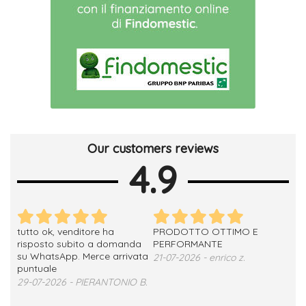
Our customers reviews
4.9
tutto ok, venditore ha
PRODOTTO OTTIMO E
ho 
no
risposto subito a domanda
PERFORMANTE
sod
su WhatsApp. Merce arrivata
ser
21-07-2026 - enrico z.
loro
puntuale
13-
29-07-2026 - PIERANTONIO B.
 T.