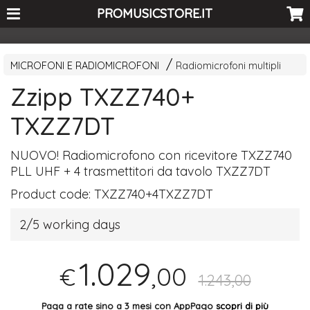
<-- Curio's GSC -->
PROMUSICSTORE.IT
MICROFONI E RADIOMICROFONI
Radiomicrofoni multipli
Zzipp TXZZ740+
TXZZ7DT
NUOVO
! Radiomicrofono con ricevitore TXZZ740
PLL
UHF
+ 4 trasmettitori da tavolo TXZZ7DT
Product code:
TXZZ740+4TXZZ7DT
2/5 working days
1.029
,00
€
1.243,00
Paga a rate sino a 3 mesi con AppPago
scopri di più