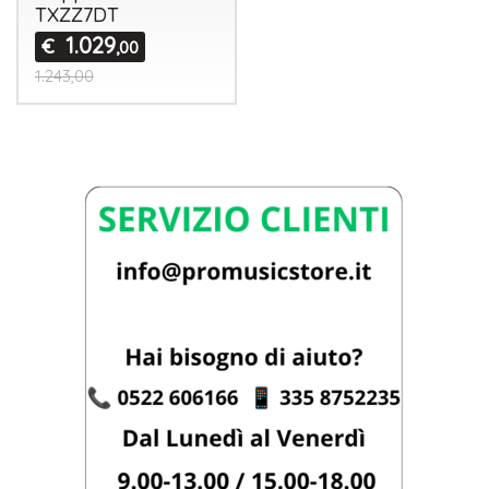
TXZZ7DT
1.029
€
,00
1.243,00