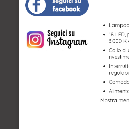
Lampada 
18 LED, 
3.000 K 
Collo di
rivestime
Interru
regolabi
Comoda 
Alimenta
Mostra me