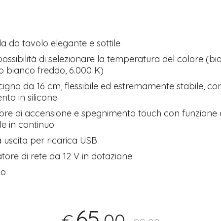
da tavolo elegante e sottile
possibilità di selezionare la temperatura del colore (bi
o bianco freddo, 6.000 K)
 cigno da 16 cm, flessibile ed estremamente stabile, co
nto in silicone
Tutto p
ttore di accensione e spegnimento touch con funzion
ottimo 
le in continuo
velocis
03-08-2
uscita per ricarica USB
tore di rete da 12 V in dotazione
no
65
,00
€