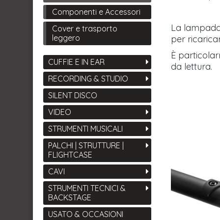
Componenti e Accessori
La lampada d
Cover e trasporto
leggero
per ricarica
È particola
CUFFIE E IN EAR
da lettura.
RECORDING & STUDIO
SILENT DISCO
VIDEO
STRUMENTI MUSICALI
PALCHI | STRUTTURE |
FLIGHTCASE
CAVI
STRUMENTI TECNICI &
BACKSTAGE
USATO & OCCASIONI