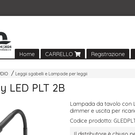
Home
CARRELLO
Registrazione
UDIO
Leggii sgabelli e Lampade per leggii
ty LED PLT 2B
Lampada da tavolo con
dimmer e uscita per ricar
Codice prodotto:
GLEDPL
Il distributore è chiuso pe