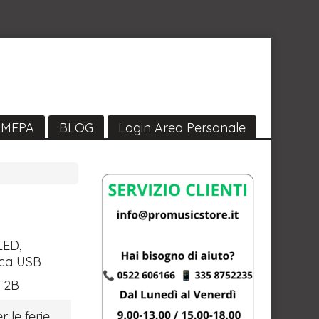
MEPA
BLOG
Login Area Personale
LED
,
ica
USB
T2B
r le ferie