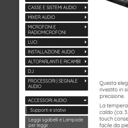
CASSE E SISTEMI AUDIO
MIXER AUDIO
MICROFONI E
RADIOMICROFONI
LUCI
INSTALLAZIONE AUDIO
ALTOPARLANTI E RICAMBI
DJ
PROCESSORI | SEGNALE
Questa elega
AUDIO
rivestito in
precisione.
ACCESSORI AUDIO
La temperat
Supporti e stativi
caldo (ca. 
touch consen
Leggii sgabelli e Lampade
facile da pi
per leggii