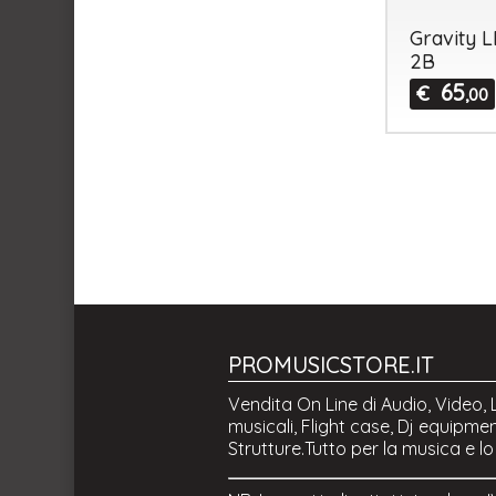
Gravity 
2B
65
€
,00
PROMUSICSTORE.IT
Vendita On Line di Audio, Video, 
musicali, Flight case, Dj equipmen
Strutture.Tutto per la musica e l