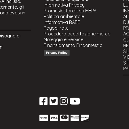
IVA inclusa.
Informativa Privacy
LU
tamente, gli
Promusicstore.it su MEPA
IN
gono evasi in
Politica ambientale
AL
Informativa RAEE
D
Paypal rate
PR
Procedura accettazione merce
AC
bisogno di
Noleggio e Service
Su
CU
Finanziamento Findomestic
Le
RE
ti
Co
SI
Privacy Policy
Co
VI
ST
PA
CA
ST
US