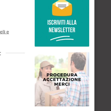
lli e
: