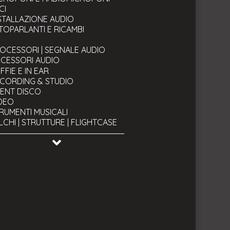
CI
STALLAZIONE AUDIO
TOPARLANTI E RICAMBI
J
OCESSORI | SEGNALE AUDIO
CESSORI AUDIO
pporti e stativi
FFIE E IN EAR
ggii sgabelli e Lampade per leggii
CORDING & STUDIO
mponenti e Accessori
LENT DISCO
ver e trasporto leggero
DEO
RUMENTI MUSICALI
LCHI | STRUTTURE | FLIGHTCASE
VI
RUMENTI TECNICI & BACKSTAGE
ATO & OCCASIONI