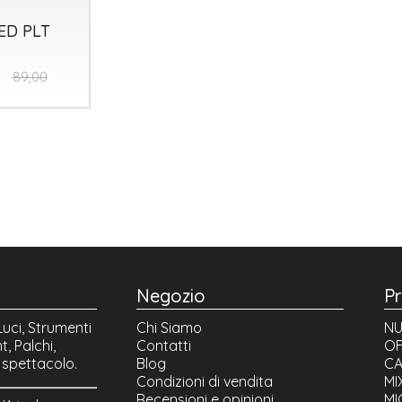
LED PLT
89,00
Negozio
Pr
Luci, Strumenti
Chi Siamo
NU
t, Palchi,
Contatti
OF
o spettacolo.
Blog
CA
Condizioni di vendita
MI
Recensioni e opinioni
MI