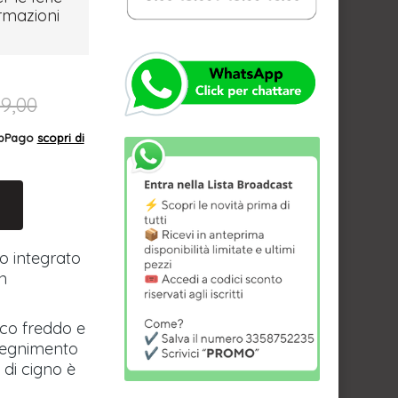
ormazioni
9,00
AppPago
scopri di
o integrato
on
nco freddo e
spegnimento
o di cigno è