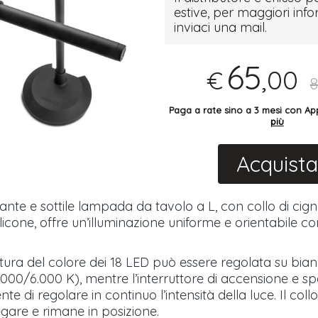
estive, per maggiori inf
inviaci una mail.
65
,00
€
8
Paga a rate sino a 3 mesi con 
più
Acquista
nte e sottile lampada da tavolo a L, con collo di cign
 silicone, offre un’illuminazione uniforme e orientabile c
ura del colore dei 18 LED può essere regolata su bia
3.000/6.000 K), mentre l’interruttore di accensione e 
te di regolare in continuo l’intensità della luce. Il coll
egare e rimane in posizione.