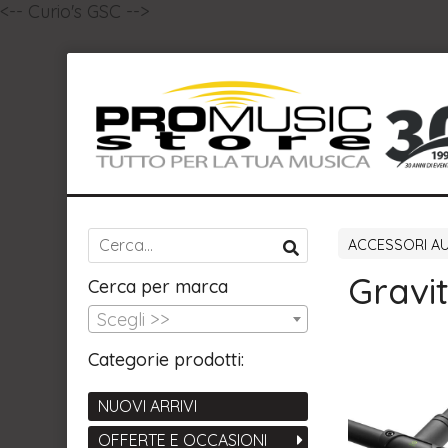
<-- Curio's GSC -->
ACCESSORI A
Gravi
Cerca per marca
Scegli >>
Categorie prodotti:
NUOVI ARRIVI
OFFERTE E OCCASIONI