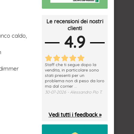
Le recensioni dei nostri
clienti
4.9
anco caldo,
n
erfetto, materiale
Staff che ti segue dopo la
tutto ok, vendi
e dimmer
e spedizione
vendita, in particolare sono
subito a dom
sima, grazie.
stati presenti per un
WhatsApp. Mer
problema non di peso da loro
puntuale
026 - Daniele S.
ma dal corrier ...
29-07-2026 - 
30-07-2026 - Alessandro Pio T.
Vedi tutti i feedback »