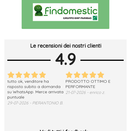
Le recensioni dei nostri clienti
4.9
tutto ok, venditore ha
PRODOTTO OTTIMO E
ho 
no
risposto subito a domanda
PERFORMANTE
sod
su WhatsApp. Merce arrivata
ser
21-07-2026 - enrico z.
loro
puntuale
13-
29-07-2026 - PIERANTONIO B.
 T.