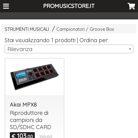
<-- Curio's GSC -->
PROMUSICSTORE.IT
STRUMENTI MUSICALI
Campionatori / Groove Box
Stai visualizzando 1 prodotti | Ordina per:
Rilevanza
Akai MPX8
Riproduttore di
campioni da
SD/
SDHC
CARD
103
€
,00
110,00