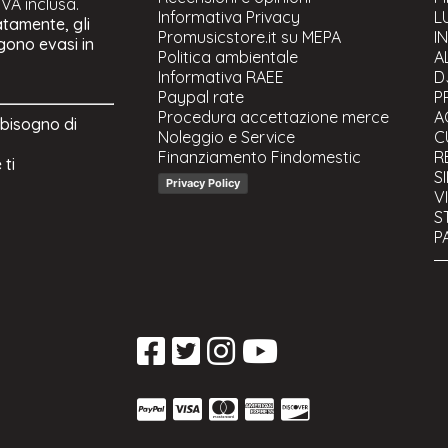
 IVA inclusa.
Informativa Privacy
L
atamente, gli
Promusicstore.it su MEPA
I
ngono evasi in
Politica ambientale
A
Informativa RAEE
D
Paypal rate
P
Procedura accettazione merce
A
 bisogno di
Noleggio e Service
C
Finanziamento Findomestic
R
 ti
S
Privacy Policy
V
S
P
C
S
U