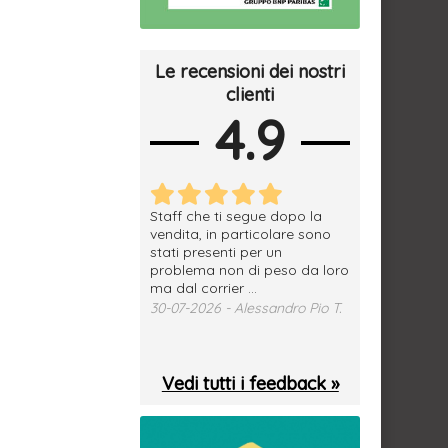
Le recensioni dei nostri
clienti
4.9
erfetto, materiale
Staff che ti segue dopo la
tutto ok, vendi
e spedizione
vendita, in particolare sono
subito a dom
sima, grazie.
stati presenti per un
WhatsApp. Mer
problema non di peso da loro
puntuale
026 - Daniele S.
ma dal corrier ...
29-07-2026 - 
30-07-2026 - Alessandro Pio T.
Vedi tutti i feedback »