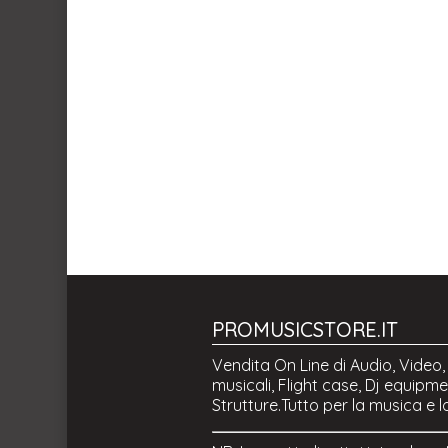
PROMUSICSTORE.IT
Vendita On Line di Audio, Video,
musicali, Flight case, Dj equipmen
Strutture.Tutto per la musica e l