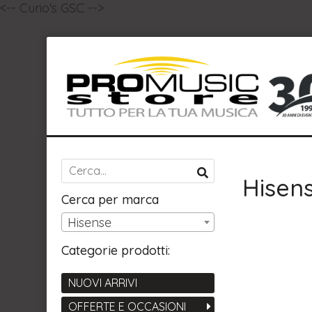
<-- Curio's GSC -->
Hisen
Cerca per marca
Hisense
Categorie prodotti:
NUOVI ARRIVI
OFFERTE E OCCASIONI