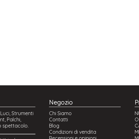
Negozio
P
 Luci, Strumenti
Chi Siamo
N
t, Palchi,
Contatti
O
o spettacolo.
Blog
C
Condizioni di vendita
M
Recensioni e opinioni
M