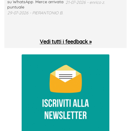
su WhatsApp. Merce arrivata
ser
21-07-2026 - enrico z.
loro
puntuale
13-
29-07-2026 - PIERANTONIO B.
 T.
Vedi tutti i feedback »