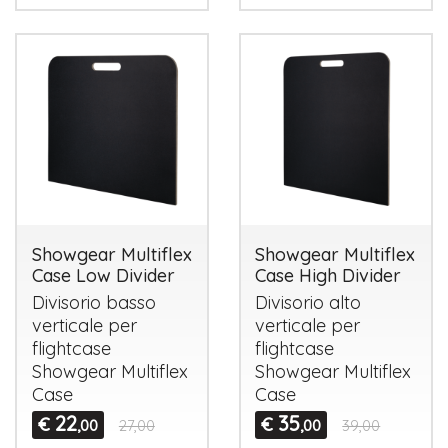
Showgear Multiflex
Showgear Multiflex
Case Low Divider
Case High Divider
Divisorio basso
Divisorio alto
verticale per
verticale per
flightcase
flightcase
Showgear Multiflex
Showgear Multiflex
Case
Case
22
35
€
€
,00
27,00
,00
39,00