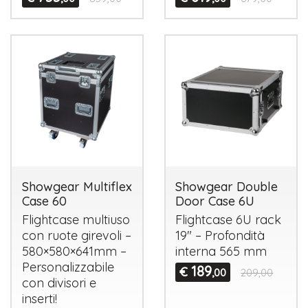
Showgear Multiflex
Showgear Double
Case 60
Door Case 6U
Flightcase multiuso
Flightcase 6U rack
con ruote girevoli –
19" – Profondità
580×580×641mm –
interna 565 mm
Personalizzabile
189
€
,00
209,00
con divisori e
inserti!