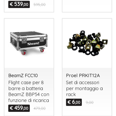
539
€
,00
595,00
BeamZ FCC10
Proel PRKIT12A
Flight case per 8
Set di accessori
barre a batteria
per montaggio a
BeamZ BBP54 con
rack
funzione di ricarica
6
€
,00
9,00
459
€
,00
479,00