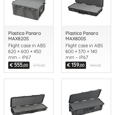
Plastica Panaro
Plastica Panaro
MAX820S
MAX800S
Flight case in
ABS
Flight case in
ABS
820 × 600 × 450
800 × 370 × 140
mm – IP67
mm – IP67
555
159
€
€
,00
579,00
,00
169,00