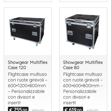
Showgear Multiflex
Showgear Multiflex
Case 120
Case 80
Flightcase multiuso
Flightcase multiuso
con ruote girevoli –
con ruote girevoli –
600×1200×800mm
600×600×800mm –
– Personalizzabile
Personalizzabile
con divisori e
con divisori e
inserti!
inserti!
755
619
€
€
,00
839,00
,00
679,00