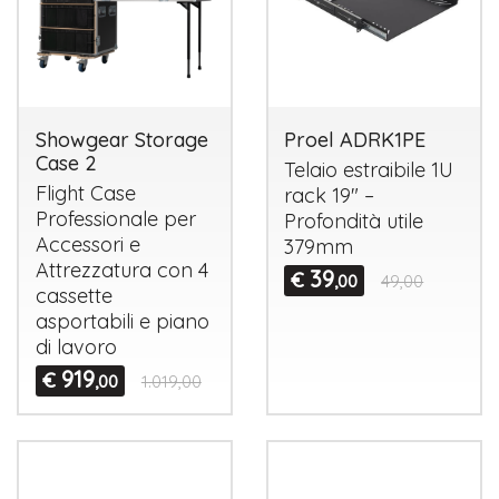
Showgear Storage
Proel ADRK1PE
Case 2
Telaio estraibile 1U
Flight Case
rack 19" –
Professionale per
Profondità utile
Accessori e
379mm
Attrezzatura con 4
39
€
,00
49,00
cassette
asportabili e piano
di lavoro
919
€
,00
1.019,00