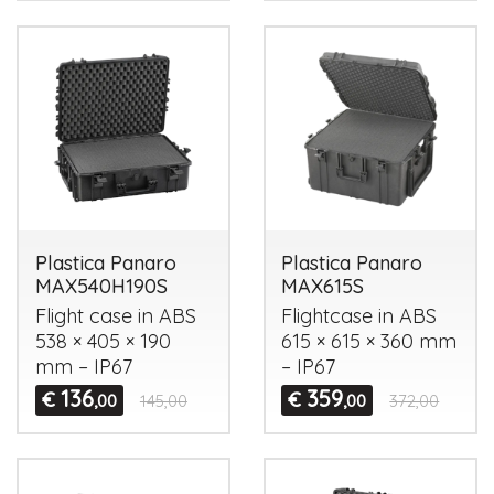
Plastica Panaro
Plastica Panaro
MAX540H190S
MAX615S
Flight case in
ABS
Flightcase in
ABS
538 × 405 × 190
615 × 615 × 360 mm
mm – IP67
– IP67
136
359
€
€
,00
145,00
,00
372,00