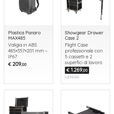
Plastica Panaro
Showgear Drawer
MAX485
Case 2
Valigia in
ABS
Flight Case
485×357×201 mm –
professionale con
IP67
5 cassetti e 2
superfici di lavoro
209
€
,00
1.269
€
,00
1.399,00