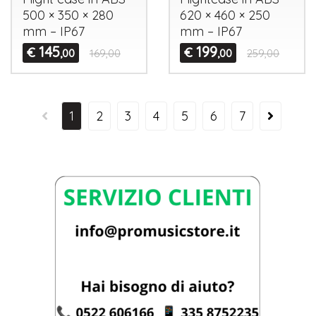
500 × 350 × 280
620 × 460 × 250
mm – IP67
mm – IP67
145
199
€
€
,00
169,00
,00
259,00
1
2
3
4
5
6
7