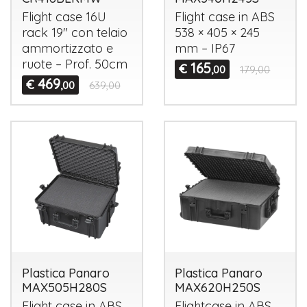
Flight case 16U
Flight case in
ABS
rack 19" con telaio
538 × 405 × 245
ammortizzato e
mm – IP67
ruote – Prof. 50cm
165
€
,00
179,00
469
€
,00
639,00
Plastica Panaro
Plastica Panaro
MAX505H280S
MAX620H250S
Flight case in
ABS
Flightcase in
ABS