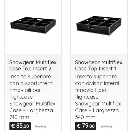
Showgear Multiflex
Showgear Multiflex
Case Top Insert 2
Case Top Insert 1
Inserto superiore
Inserto superiore
con divisori interni
con divisori interni
rimovibili per
rimovibili per
flightcase
flightcase
Showgear Multiflex
Showgear Multiflex
Case – Larghezza
Case – Larghezza
740 mm
540 mm
85
79
€
€
,00
95,00
,00
89,00