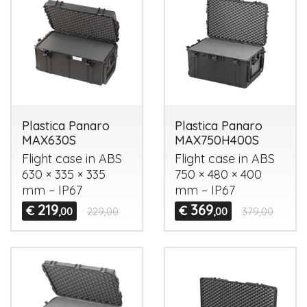
Plastica Panaro
Plastica Panaro
MAX630S
MAX750H400S
Flight case in
ABS
Flight case in
ABS
630 × 335 × 335
750 × 480 × 400
mm – IP67
mm – IP67
219
369
€
€
,00
229,00
,00
379,00