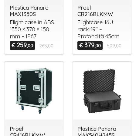
Plastica Panaro
Proel
MAX1350S
CR216BLKMW
Flight case in
ABS
Flightcase 16U
1350 × 370 × 150
rack 19" –
mm – IP67
Profondità 45cm
259
379
€
€
,00
268,00
,00
509,00
Proel
Plastica Panaro
CR416BLKMW
MAX540H245S