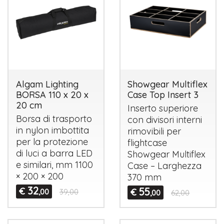
Algam Lighting
Showgear Multiflex
BORSA 110 x 20 x
Case Top Insert 3
20 cm
Inserto superiore
Borsa di trasporto
con divisori interni
in nylon imbottita
rimovibili per
per la protezione
flightcase
di luci a barra
LED
Showgear Multiflex
e similari, mm 1100
Case – Larghezza
× 200 × 200
370 mm
32
€
55
€
,00
39,00
,00
62,00