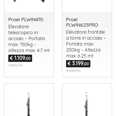
Proel PLWIN470
Proel
PLWIN625PRO
Elevatore
Elevatore frontale
telescopico in
a torre in acciaio –
acciaio – Portata
Portata max:
max: 150kg –
200kg – Altezza
Altezza max: 4.7 mt
max: 6.25 mt
1.109
€
,00
3.199
€
,00
1.469,00
4.244,00