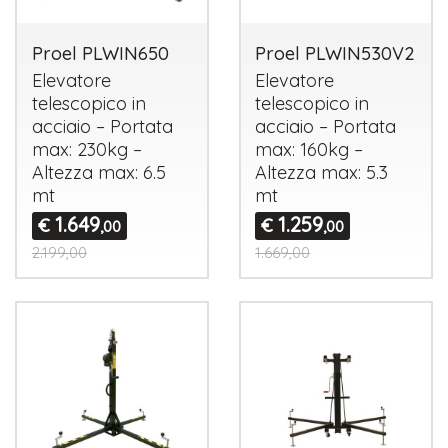
Proel PLWIN650
Proel PLWIN530V2
Elevatore
Elevatore
telescopico in
telescopico in
acciaio – Portata
acciaio – Portata
max: 230kg –
max: 160kg –
Altezza max: 6.5
Altezza max: 5.3
mt
mt
1.649
1.259
€
€
,00
,00
2.199,00
1.669,00