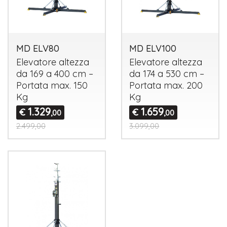
MD ELV80
MD ELV100
Elevatore altezza
Elevatore altezza
da 169 a 400 cm –
da 174 a 530 cm –
Portata max. 150
Portata max. 200
Kg
Kg
1.329
1.659
€
€
,00
,00
2.499,00
3.099,00