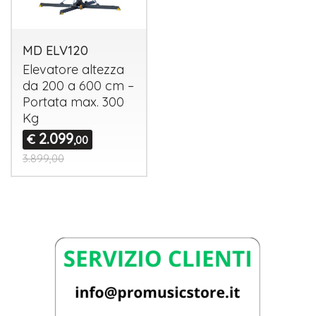
MD ELV120
Elevatore altezza
da 200 a 600 cm –
Portata max. 300
Kg
2.099
€
,00
3.899,00