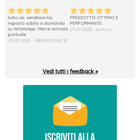
tutto ok, venditore ha
PRODOTTO OTTIMO E
ho 
no
risposto subito a domanda
PERFORMANTE
sod
su WhatsApp. Merce arrivata
ser
21-07-2026 - enrico z.
loro
puntuale
13-
29-07-2026 - PIERANTONIO B.
 T.
Vedi tutti i feedback »