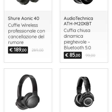
Shure Aonic 40
AudioTechnica
ATH-M20XBT
Cuffie Wireless
Cuffia chiusa
professionale con
dinamica
cancellazione del
pieghevole –
rumore
Bluetooth 5.0
189
€
,00
289,00
85
€
,00
99,00