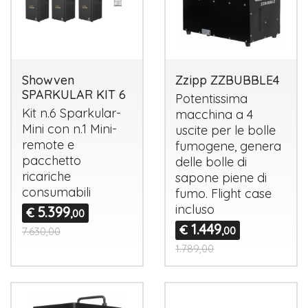
Showven
Zzipp ZZBUBBLE4
SPARKULAR KIT 6
Potentissima
Kit n.6 Sparkular-
macchina a 4
Mini con n.1 Mini-
uscite per le bolle
remote e
fumogene, genera
pacchetto
delle bolle di
ricariche
sapone piene di
consumabili
fumo. Flight case
incluso
5.399
€
,00
1.449
€
,00
7.630,00
1.789,00