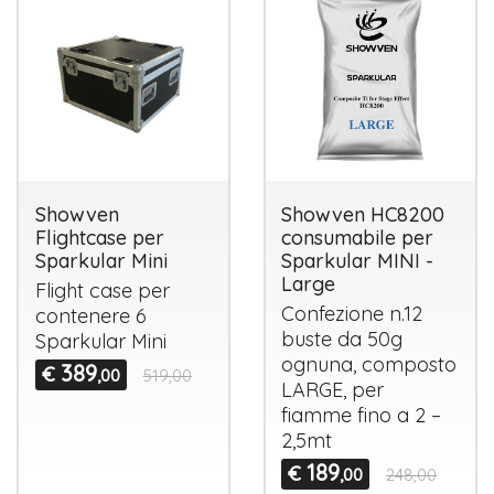
Showven
Showven HC8200
Flightcase per
consumabile per
Sparkular Mini
Sparkular MINI -
Large
Flight case per
Confezione n.12
contenere 6
buste da 50g
Sparkular Mini
ognuna, composto
389
€
,00
519,00
LARGE
, per
fiamme fino a 2 –
2,5mt
189
€
,00
248,00