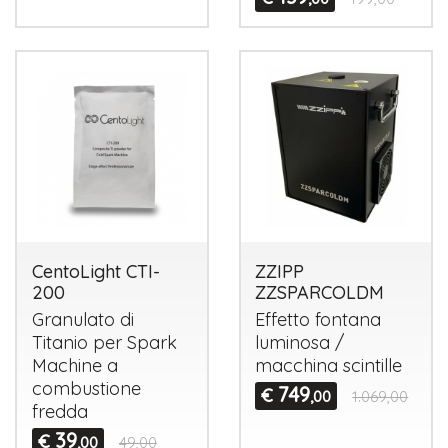
CentoLight CTI-
ZZIPP
200
ZZSPARCOLDM
Granulato di
Effetto fontana
Titanio per Spark
luminosa /
Machine a
macchina scintille
combustione
749
€
,00
1.069,00
fredda
39
€
,00
49,00