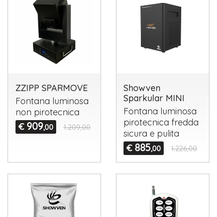
ZZIPP SPARMOVE
Showven
Sparkular MINI
Fontana luminosa
Fontana luminosa
non pirotecnica
pirotecnica fredda
909
€
,00
1.209,00
sicura e pulita
885
€
,00
1.226,00