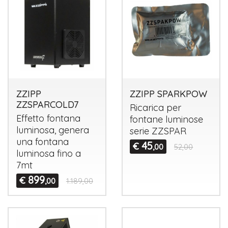
ZZIPP
ZZIPP SPARKPOW
ZZSPARCOLD7
Ricarica per
Effetto fontana
fontane luminose
luminosa, genera
serie
ZZSPAR
una fontana
45
€
,00
52,00
luminosa fino a
7mt
899
€
,00
1.189,00