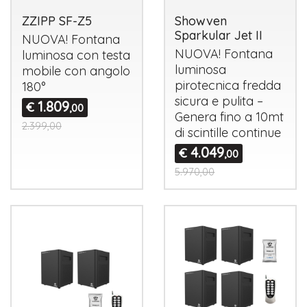
ZZIPP SF-Z5
Showven
Sparkular Jet II
NUOVA
! Fontana
NUOVA
! Fontana
luminosa con testa
luminosa
mobile con angolo
pirotecnica fredda
180°
sicura e pulita –
1.809
€
,00
Genera fino a 10mt
2.399,00
di scintille continue
4.049
€
,00
5.970,00