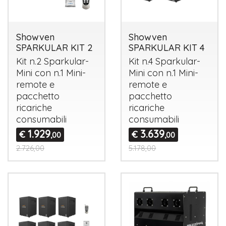
Showven
Showven
SPARKULAR KIT 2
SPARKULAR KIT 4
Kit n.2 Sparkular-
Kit n.4 Sparkular-
Mini con n.1 Mini-
Mini con n.1 Mini-
remote e
remote e
pacchetto
pacchetto
ricariche
ricariche
consumabili
consumabili
1.929
3.639
€
€
,00
,00
2.726,00
5.178,00