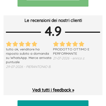
Le recensioni dei nostri clienti
4.9
tutto ok, venditore ha
PRODOTTO OTTIMO E
ho 
no
risposto subito a domanda
PERFORMANTE
sod
su WhatsApp. Merce arrivata
ser
21-07-2026 - enrico z.
loro
puntuale
13-
29-07-2026 - PIERANTONIO B.
 T.
Vedi tutti i feedback »