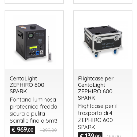
CentoLight
Flightcase per
ZEPHIRO 600
CentoLight
SPARK
ZEPHIRO 600
SPARK
Fontana luminosa
Flightcase per il
pirotecnica fredda
trasporto di 4
sicura e pulita –
ZEPHIRO
600
Scintille fino a 5mt!
SPARK
969
€
,00
1.299,00
139
€
,00
199,00