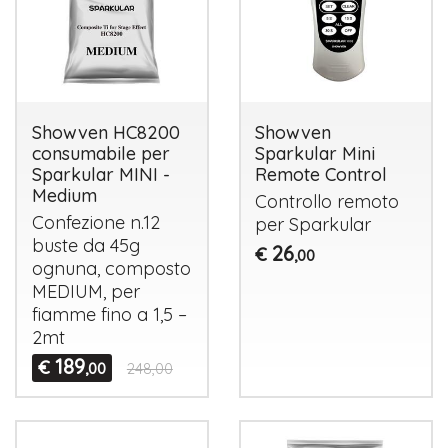
Showven HC8200
Showven
consumabile per
Sparkular Mini
Sparkular MINI -
Remote Control
Medium
Controllo remoto
Confezione n.12
per Sparkular
buste da 45g
26
€
,00
ognuna, composto
MEDIUM
, per
fiamme fino a 1,5 –
2mt
189
€
,00
248,00