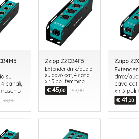
ZCB4M5
Zzipp ZZCB4F5
Zzipp Z
Extender dmx/audio
Extender
su cavo cat, 4 canali,
o su
dmx/audi
xlr 5 poli femmina
 4 canali,
cavo cat, 
45
€
i maschio
xlr 3 pol
,00
59,00
41
€
58,00
,00