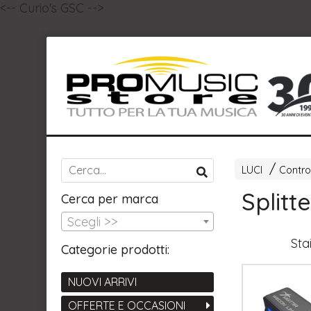
<-- Curio's GSC -->
LUCI
Control
Splitt
Cerca per marca
Scegli >>
Sta
Categorie prodotti:
NUOVI ARRIVI
OFFERTE E OCCASIONI