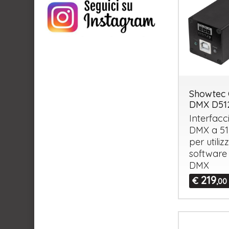
Showtec 
DMX D51
Interfacc
DMX
a 51
per utili
software
DMX
219
€
,00