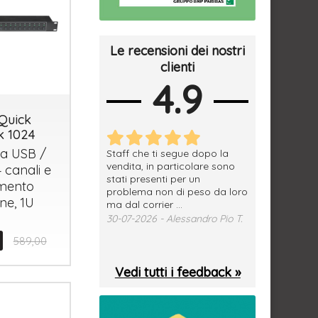
Le recensioni dei nostri
clienti
4.9
Quick
k 1024
ia
USB
/
erfetto, materiale
Staff che ti segue dopo la
tutto ok, vendi
e spedizione
vendita, in particolare sono
subito a dom
 canali e
sima, grazie.
stati presenti per un
WhatsApp. Mer
mento
problema non di peso da loro
puntuale
026 - Daniele S.
ne, 1U
ma dal corrier ...
29-07-2026 - 
30-07-2026 - Alessandro Pio T.
589,00
Vedi tutti i feedback »