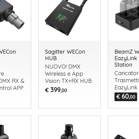
 WECon
Sagitter WECon
BeamZ W
HUB
EazyLink
Station
NUOVO
!
DMX
Caricator
re
Wireless e App
Trasmettit
DMX
RX &
Vision TX+RX
HUB
EazyLink
ntrol
APP
399
€
,00
60
€
,00