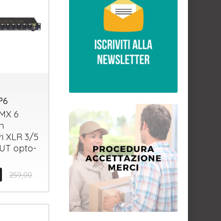
P6
MX
6
n
ri
XLR
3/5
UT
opto-
259,00