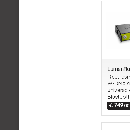
LumenRa
Ricetrasm
W-
DMX
s
universo
Bluetoot
749
€
,00