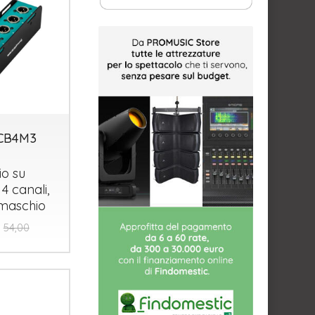
ZCB4M3
o su
4 canali,
i maschio
54,00