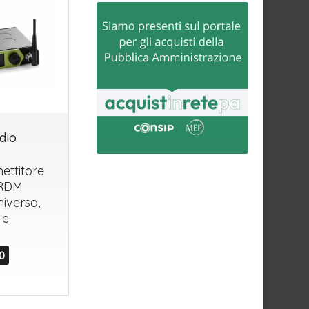
dio
ettitore
RDM
niverso,
 e
h
0