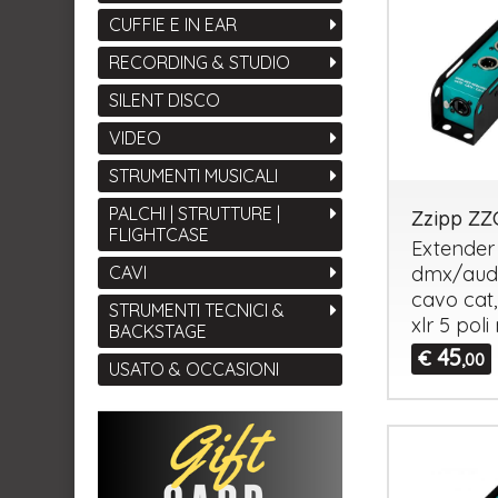
CUFFIE E IN EAR
RECORDING & STUDIO
SILENT DISCO
VIDEO
STRUMENTI MUSICALI
PALCHI | STRUTTURE |
Zzipp Z
FLIGHTCASE
Extender
CAVI
dmx/audi
cavo cat,
STRUMENTI TECNICI &
xlr 5 pol
BACKSTAGE
45
€
,00
USATO & OCCASIONI