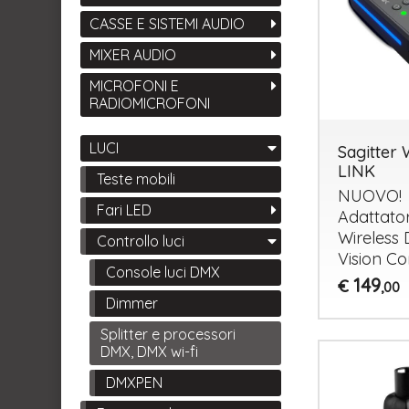
CASSE E SISTEMI AUDIO
MIXER AUDIO
MICROFONI E
RADIOMICROFONI
LUCI
Sagitter
LINK
Teste mobili
NUOVO
!
Fari LED
Adattato
Wireless
Controllo luci
Vision Co
Console luci DMX
149
€
,00
Dimmer
Splitter e processori
DMX, DMX wi-fi
DMXPEN