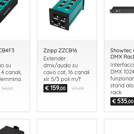
CB4F3
Zzipp ZZCB16
Showtec 
DMX Rac
Extender
Interfacc
Tutto p
o su
dmx/audio su
ottimo 
DMX
1024
 4 canali,
cavo cat, 16 canali
velocis
funziona
i femmina
xlr 5/3 poli m/f
03-08-2
stand alo
159
€
54,00
,00
211,00
rack
535
€
,00