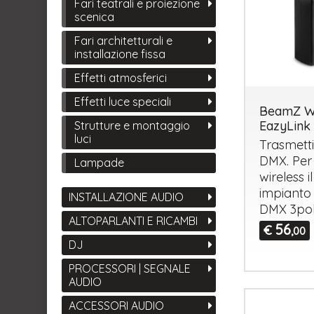
Fari teatrali e proiezione
scenica
Fari architetturali e
installazione fissa
Effetti atmosferici
Effetti luce speciali
BeamZ 
EazyLink
Strutture e montaggio
luci
Trasmett
DMX
. Pe
Lampade
wireless i
impianto 
INSTALLAZIONE AUDIO
DMX
3pol
ALTOPARLANTI E RICAMBI
56
€
,00
DJ
PROCESSORI | SEGNALE
AUDIO
ACCESSORI AUDIO