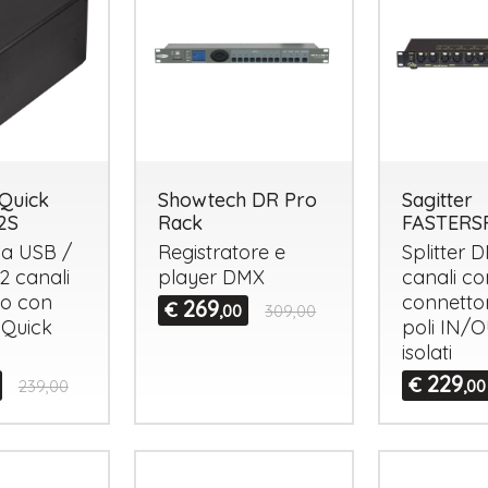
Quick
Showtech DR Pro
Sagitter
2S
Rack
FASTERS
ia
USB
/
Registratore e
Splitter
D
2 canali
player
DMX
canali co
zzo con
connetto
269
€
,00
309,00
 Quick
poli IN/
O
isolati
229
€
239,00
,00