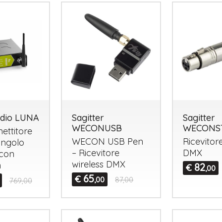
dio LUNA
Sagitter
Sagitter
WECONUSB
WECONS
ettitore
WECON
USB
Pen
Ricevitor
ingolo
– Ricevitore
DMX
 con
wireless
DMX
h
82
€
,00
65
€
,00
87,00
769,00