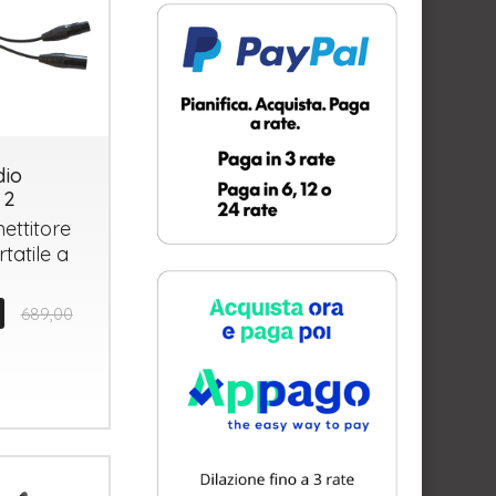
io
 2
ettitore
tatile a
689,00