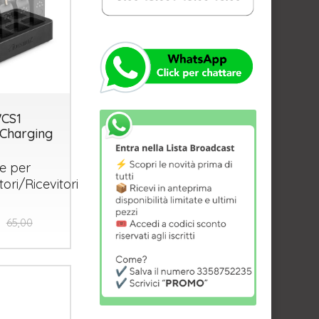
CS1
 Charging
e per
ori/Ricevitori
65,00