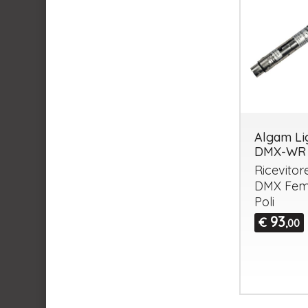
Algam Li
DMX-WR
Ricevitor
DMX
Fem
Poli
93
€
,00