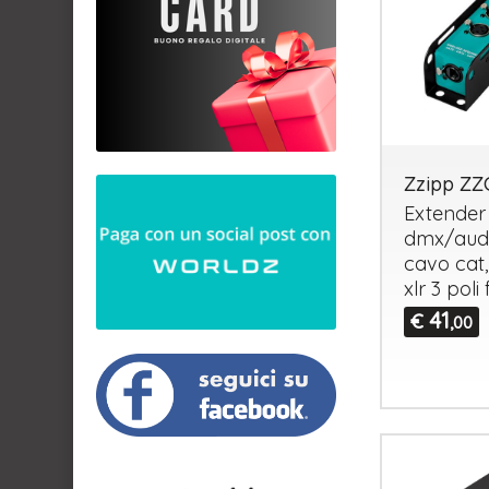
Zzipp ZZ
Extender
dmx/audi
cavo cat,
xlr 3 pol
41
€
,00