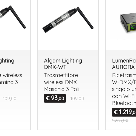
ghting
Algam Lighting
LumenRa
DMX-WT
AURORA
e wireless
Trasmettitore
Ricetrasm
mina 3
wireless
DMX
W-
DMX
/
Maschio 3 Poli
singolo u
con Wi-Fi
93
€
109,00
,00
109,00
Bluetoot
1.219
€
,0
1.265,00