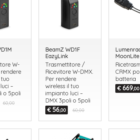
WD1M
BeamZ WD1F
Lumenrad
EazyLink
MoonLite
itore W-
Trasmettitore /
Ricetrasm
r rendere
Ricevitore W-
DMX
.
CRMX
por
l tuo
Per rendere
batteria
luci –
wireless il tuo
669
€
,00
i o 5poli
impianto luci –
DMX
3poli o 5poli
60,00
56
€
,00
60,00