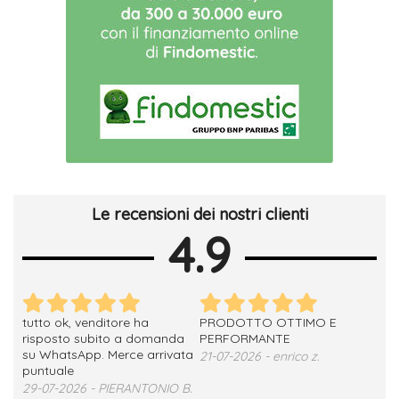
Le recensioni dei nostri clienti
4.9
tutto ok, venditore ha
PRODOTTO OTTIMO E
ho 
no
risposto subito a domanda
PERFORMANTE
sod
su WhatsApp. Merce arrivata
ser
21-07-2026 - enrico z.
loro
puntuale
13-
29-07-2026 - PIERANTONIO B.