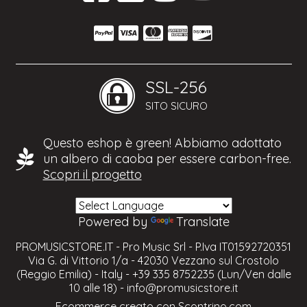
SSL-256
SITO SICURO
Questo eshop è green! Abbiamo adottato
un albero di caoba per essere carbon-free.
Scopri il progetto
Powered by
Translate
PROMUSICSTORE.IT - Pro Music Srl - P.Iva IT01592720351
Via G. di Vittorio 1/a - 42030 Vezzano sul Crostolo
(Reggio Emilia) - Italy - +39 335 8752235 (Lun/Ven dalle
10 alle 18) -
info@promusicstore.it
Ecommerce creato con
Scontrino.com