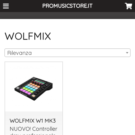
<-- Curio's GSC -->
PROMUSICSTORE.IT
WOLFMIX
Rilevanza
WOLFMIX W1 MK3
NUOVO
! Controller