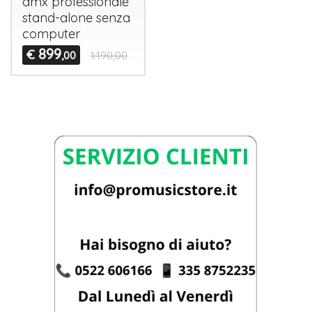
dmx professionale
stand-alone senza
computer
899
€
,00
1.190,00