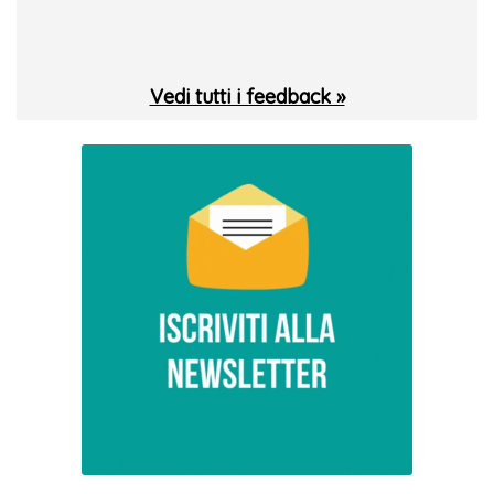
 T.
Vedi tutti i feedback »