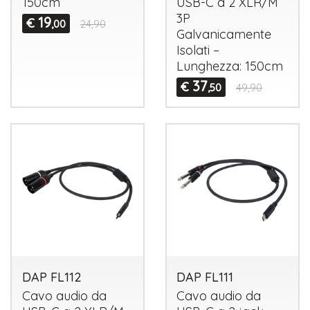
150cm
USB
-C a 2
XLR
/M
3P
19
€
,00
24,90
Galvanicamente
Isolati –
Lunghezza: 150cm
37
€
,50
49,90
DAP FL112
DAP FL111
Cavo audio da
Cavo audio da