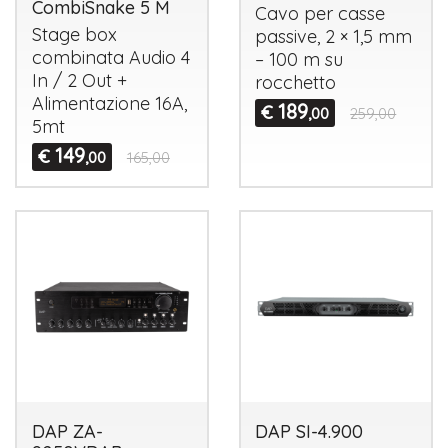
CombiSnake 5 M
Cavo per casse
Stage box
passive, 2 × 1,5 mm
combinata Audio 4
– 100 m su
In / 2 Out +
rocchetto
Alimentazione 16A,
189
€
,00
259,00
5mt
149
€
,00
165,00
DAP ZA-
DAP SI-4.900