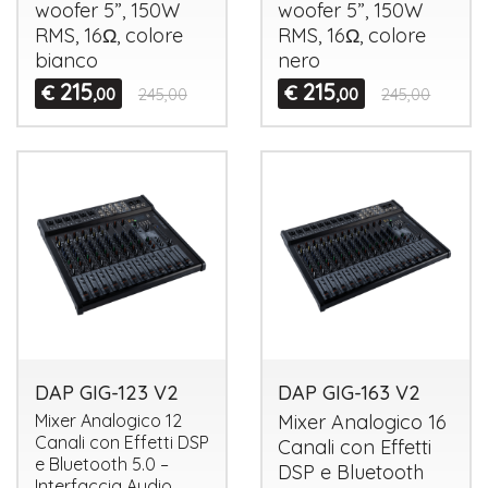
woofer 5”, 150W
woofer 5”, 150W
RMS
, 16Ω, colore
RMS
, 16Ω, colore
bianco
nero
215
215
€
€
,00
245,00
,00
245,00
DAP GIG-123 V2
DAP GIG-163 V2
Mixer Analogico 12
Mixer Analogico 16
Canali con Effetti
DSP
Canali con Effetti
e Bluetooth 5.0 –
DSP
e Bluetooth
Interfaccia Audio