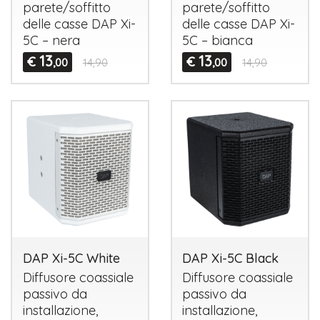
parete/soffitto
parete/soffitto
delle casse
DAP
Xi-
delle casse
DAP
Xi-
5C – nera
5C – bianca
13
13
€
€
,00
14,90
,00
14,90
DAP Xi-5C White
DAP Xi-5C Black
Diffusore coassiale
Diffusore coassiale
passivo da
passivo da
installazione,
installazione,