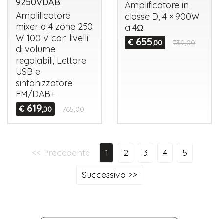
9250VDAB
Amplificatore in
Amplificatore
classe D, 4 × 900W
mixer a 4 zone 250
a 4Ω
W 100 V con livelli
655
€
,00
739,00
di volume
regolabili, Lettore
USB
e
sintonizzatore
FM/DAB+
619
€
,00
765,00
<< Precedente
1
2
3
4
5
Successivo >>