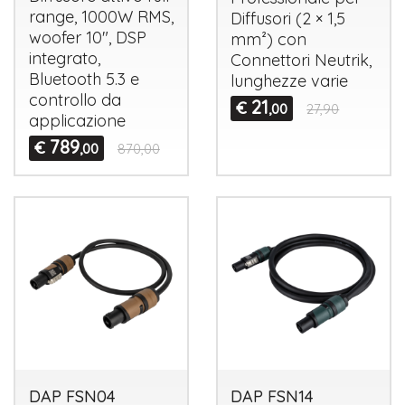
range, 1000W
RMS
,
Diffusori (2 × 1,5
woofer 10",
DSP
mm²) con
integrato,
Connettori Neutrik,
Bluetooth 5.3 e
lunghezze varie
controllo da
21
€
,00
27,90
applicazione
789
€
,00
870,00
DAP FSN04
DAP FSN14