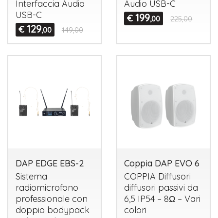
Interfaccia Audio
Audio
USB
-C
USB
-C
199
€
,00
225,00
129
€
,00
149,00
DAP EDGE EBS-2
Coppia DAP EVO 6
Sistema
COPPIA
Diffusori
radiomicrofono
diffusori passivi da
professionale con
6,5 IP54 – 8Ω – Vari
doppio bodypack
colori