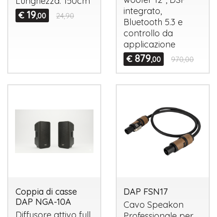
Lunghezza: 150cm
integrato,
19
€
,00
24,90
Bluetooth 5.3 e
controllo da
applicazione
879
€
,00
970,00
Coppia di casse
DAP FSN17
DAP NGA-10A
Cavo Speakon
Diffusore attivo full
Professionale per