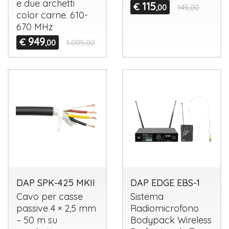
e due archetti
115
€
,00
145,00
color carne. 610-
670 MHz
949
€
,00
1.095,00
DAP SPK-425 MKII
DAP EDGE EBS-1
Cavo per casse
Sistema
passive 4 × 2,5 mm
Radiomicrofono
– 50 m su
Bodypack Wireless