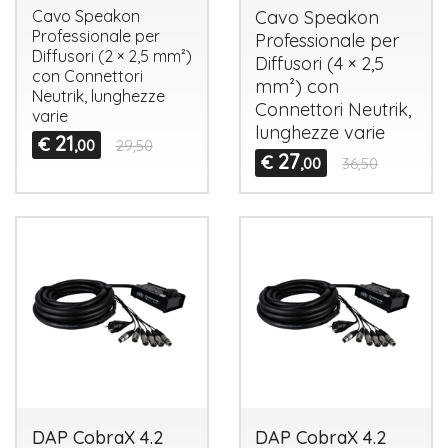
Cavo Speakon
Cavo Speakon
Professionale per
Professionale per
Diffusori (2 × 2,5 mm²)
Diffusori (4 × 2,5
con Connettori
mm²) con
Neutrik, lunghezze
Connettori Neutrik,
varie
lunghezze varie
21
€
,00
29,50
27
€
,00
36,50
DAP CobraX 4.2
DAP CobraX 4.2