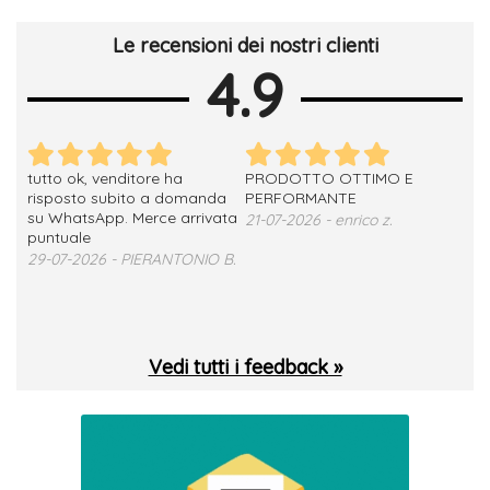
Le recensioni dei nostri clienti
4.9
tutto ok, venditore ha
PRODOTTO OTTIMO E
ho 
no
risposto subito a domanda
PERFORMANTE
sod
su WhatsApp. Merce arrivata
ser
21-07-2026 - enrico z.
loro
puntuale
13-
29-07-2026 - PIERANTONIO B.
 T.
Vedi tutti i feedback »