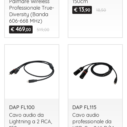
Palmare Wireless
150cm
Professionale True-
13
€
,90
18,50
Diversity (Banda
606-668 MHz)
469
€
,00
519,00
DAP FL100
DAP FL115
Cavo audio da
Cavo audio
Lightning a 2
RCA
,
professionale da