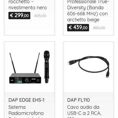
rocchetto –
Professionale True-
rivestimento nero
Diversity (Banda
606-668 MHz) con
299
€
,00
405,00
archetto beige
439
€
,00
485,00
DAP EDGE EHS-1
DAP FL110
Sistema
Cavo audio da
Radiomicrofono
USB
-C a 2
RCA
,