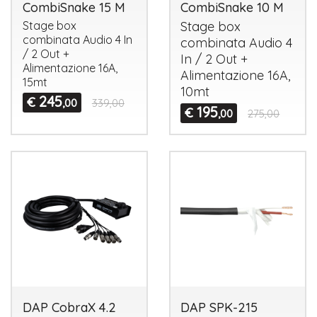
CombiSnake 15 M
CombiSnake 10 M
Stage box
Stage box
combinata Audio 4 In
combinata Audio 4
/ 2 Out +
In / 2 Out +
Alimentazione 16A,
Alimentazione 16A,
15mt
10mt
245
€
,00
339,00
195
€
,00
275,00
DAP CobraX 4.2
DAP SPK-215