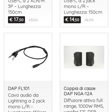
USB
-C a 2
XLR
/M
USB
-C a 2 jack
3P – Lunghezza:
mono L/R –
150cm
Lunghezza: 150cm
17
14
€
€
,50
23,50
,50
18,90
DAP FL101
Coppia di casse
DAP NGA-12A
Cavo audio da
Diffusore attivo full
Lightning a 2 jack
range, 1000W
RMS
,
mono L/R –
woofer 12",
DSP