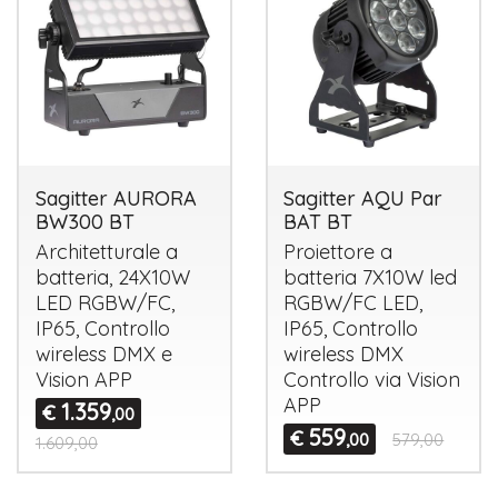
Sagitter AURORA
Sagitter AQU Par
BW300 BT
BAT BT
Architetturale a
Proiettore a
batteria, 24X10W
batteria 7X10W led
LED
RGBW
/FC,
RGBW
/FC
LED
,
IP65, Controllo
IP65, Controllo
wireless
DMX
e
wireless
DMX
Vision
APP
Controllo via Vision
APP
1.359
€
,00
559
€
,00
579,00
1.609,00