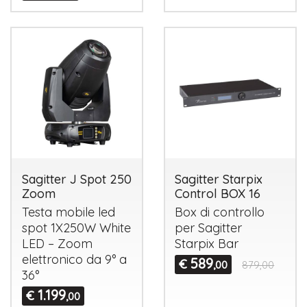
Sagitter J Spot 250
Sagitter Starpix
Zoom
Control BOX 16
Testa mobile led
Box di controllo
spot 1X250W White
per Sagitter
LED
– Zoom
Starpix Bar
elettronico da 9° a
589
€
,00
879,00
36°
1.199
€
,00