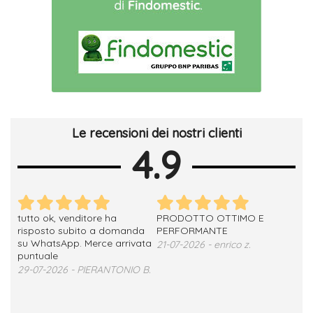
Le recensioni dei nostri clienti
4.9
tutto ok, venditore ha
PRODOTTO OTTIMO E
ho 
no
risposto subito a domanda
PERFORMANTE
sod
su WhatsApp. Merce arrivata
ser
21-07-2026 - enrico z.
loro
puntuale
13-
29-07-2026 - PIERANTONIO B.
 T.