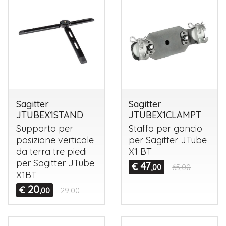
Sagitter
Sagitter
JTUBEX1STAND
JTUBEX1CLAMPT
Supporto per
Staffa per gancio
posizione verticale
per Sagitter JTube
da terra tre piedi
X1 BT
per Sagitter JTube
47
€
,00
65,00
X1BT
20
€
,00
29,00