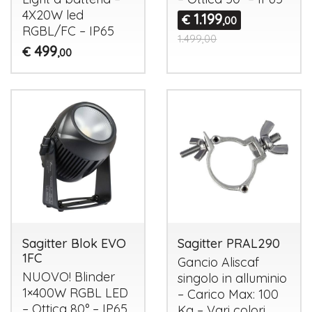
4X20W led
1.199
€
,00
RGBL
/FC – IP65
1.499,00
499
€
,00
Sagitter Blok EVO
Sagitter PRAL290
1FC
Gancio Aliscaf
NUOVO
! Blinder
singolo in alluminio
1×400W
RGBL
LED
– Carico Max: 100
– Ottica 80° – IP65
Kg – Vari colori