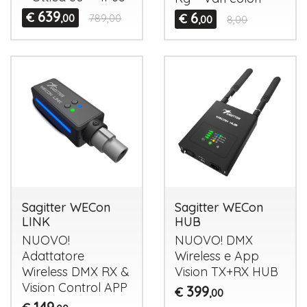
639
€
6
€
,00
789,00
,00
8,00
Sagitter WECon
Sagitter WECon
LINK
HUB
NUOVO
!
NUOVO
!
DMX
Adattatore
Wireless e App
Wireless
DMX
RX &
Vision TX+RX
HUB
Vision Control
APP
399
€
,00