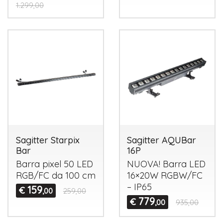
1.299,00
Sagitter Starpix
Sagitter AQUBar
Bar
16P
Barra pixel 50
LED
NUOVA
! Barra
LED
RGB
/FC da 100 cm
16×20W
RGBW
/FC
– IP65
159
€
,00
259,00
779
€
,00
935,00