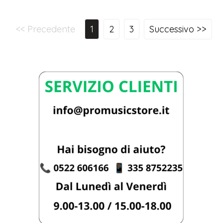
<< Precedente
1
2
3
Successivo >>