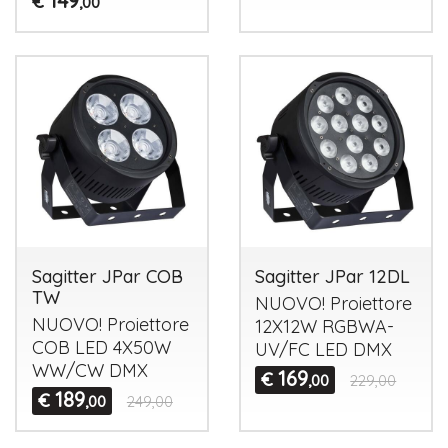
149
€
,00
Sagitter JPar COB
Sagitter JPar 12DL
TW
NUOVO
! Proiettore
NUOVO
! Proiettore
12X12W
RGBWA
-
COB
LED
4X50W
UV/FC
LED
DMX
WW/CW
DMX
169
€
,00
229,00
189
€
,00
249,00