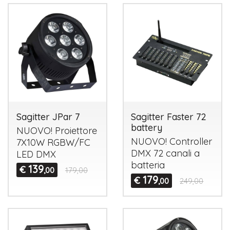
Sagitter JPar 7
Sagitter Faster 72
battery
NUOVO
! Proiettore
NUOVO
! Controller
7X10W
RGBW
/FC
DMX
72 canali a
LED
DMX
batteria
139
€
,00
179,00
179
€
,00
249,00