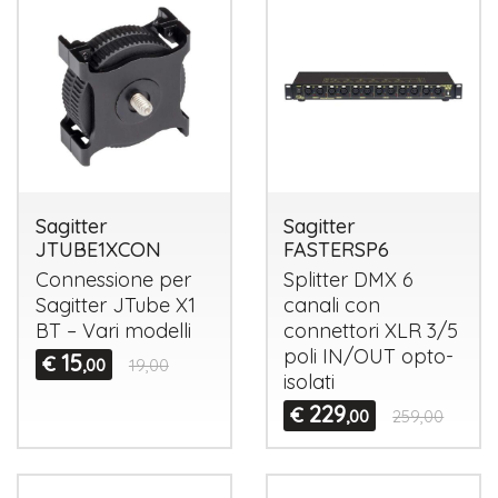
Sagitter
Sagitter
JTUBE1XCON
FASTERSP6
Connessione per
Splitter
DMX
6
Sagitter JTube X1
canali con
BT – Vari modelli
connettori
XLR
3/5
poli IN/
OUT
opto-
15
€
,00
19,00
isolati
229
€
,00
259,00