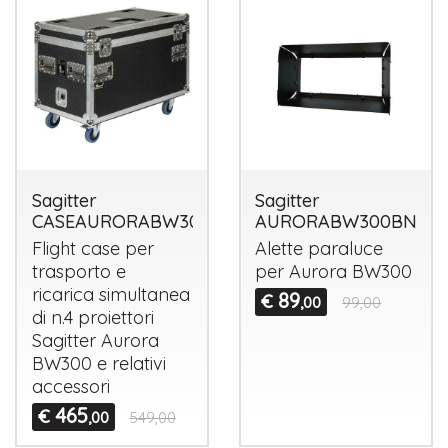
Sagitter
Sagitter
CASEAURORABW300
AURORABW300BN
Flight case per
Alette paraluce
trasporto e
per Aurora BW300
ricarica simultanea
89
€
,00
99,00
di n.4 proiettori
Sagitter Aurora
BW300 e relativi
accessori
465
€
,00
549,00