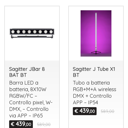
Sagitter JBar 8
Sagitter J Tube X1
BAT BT
BT
Barra
LED
a
Tubo a batteria
batteria, 8X10W
RGB+M+A wireless
RGBW
/FC –
DMX
+ Controllo
Controllo pixel, W-
APP
– IP54
DMX
, – Controllo
439
€
,00
589,00
via
APP
– IP65
439
€
,00
589,00