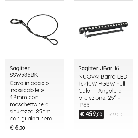
Sagitter
Sagitter JBar 16
SSW585BK
NUOVA
! Barra
LED
Cavo in acciaio
16×10W
RGBW
Full
inossidabile ø
Color – Angolo di
4.8mm con
proiezione: 25° –
moschettone di
IP65
sicurezza, 85cm,
459
€
,00
519,00
con guaina nera
6
€
,00