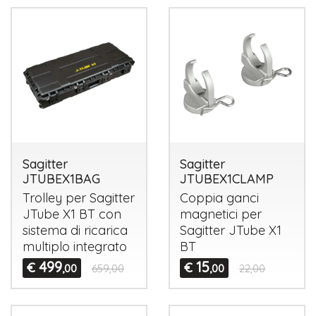
Sagitter
Sagitter
JTUBEX1BAG
JTUBEX1CLAMP
Trolley per Sagitter
Coppia ganci
JTube X1 BT con
magnetici per
sistema di ricarica
Sagitter JTube X1
multiplo integrato
BT
499
15
€
€
,00
659,00
,00
22,00