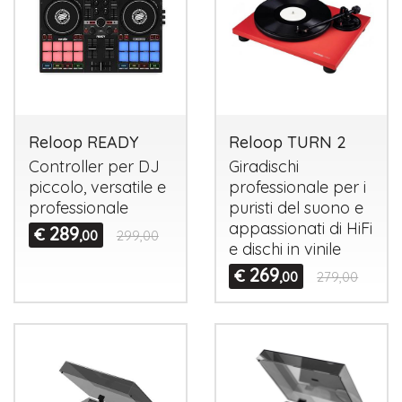
Reloop READY
Reloop TURN 2
Controller per DJ
Giradischi
piccolo, versatile e
professionale per i
professionale
puristi del suono e
appassionati di HiFi
289
€
,00
299,00
e dischi in vinile
269
€
,00
279,00