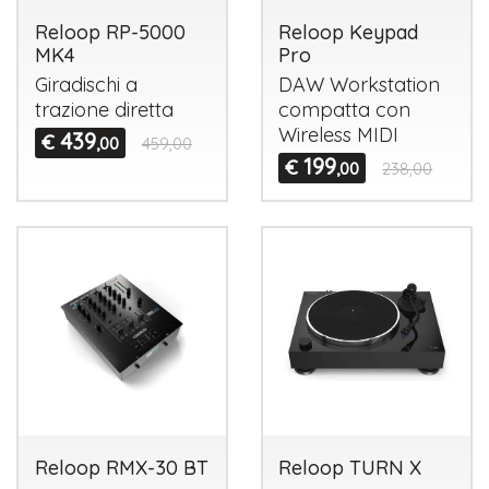
Reloop RP-5000
Reloop Keypad
MK4
Pro
Giradischi a
DAW
Workstation
trazione diretta
compatta con
Wireless
MIDI
439
€
,00
459,00
199
€
,00
238,00
Reloop RMX-30 BT
Reloop TURN X