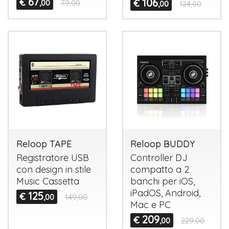
67
€
106
€
,00
79,00
,00
124,00
Reloop TAPE
Reloop BUDDY
Registratore
USB
Controller DJ
con design in stile
compatto a 2
Music Cassetta
banchi per iOS,
iPadOS, Android,
125
€
,00
149,00
Mac e PC
209
€
,00
229,00