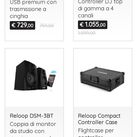
Controller DJ top
USB
premium con
di gamma a 4
trasmissione a
canali
cinghia
1.055
729
€
€
,00
,00
759,00
1.099,00
Reloop DSM-3BT
Reloop Compact
Controller Case
Coppia di monitor
Flightcase per
da studio con