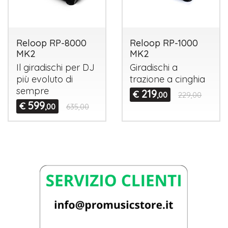
Reloop RP-8000
Reloop RP-1000
MK2
MK2
Il giradischi per DJ
Giradischi a
più evoluto di
trazione a cinghia
sempre
219
€
,00
229,00
599
€
,00
635,00