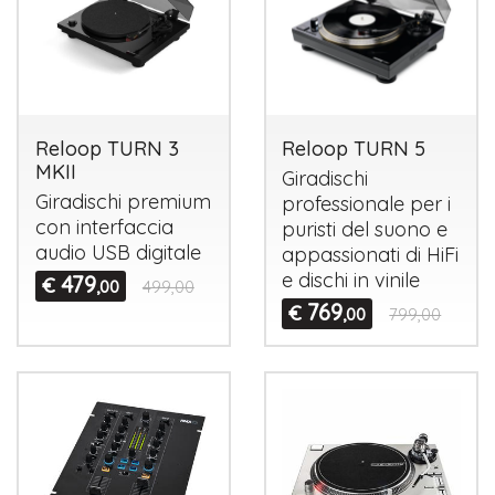
Reloop TURN 3
Reloop TURN 5
MKII
Giradischi
Giradischi premium
professionale per i
con interfaccia
puristi del suono e
audio
USB
digitale
appassionati di HiFi
e dischi in vinile
479
€
,00
499,00
769
€
,00
799,00