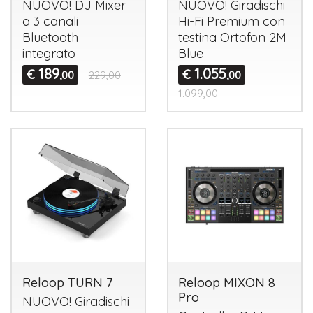
NUOVO
! DJ Mixer
NUOVO
! ​Giradischi
a 3 canali
Hi-Fi Premium con
Bluetooth
testina Ortofon 2M
integrato
Blue
189
1.055
€
€
,00
229,00
,00
1.099,00
Reloop TURN 7
Reloop MIXON 8
Pro
NUOVO
! Giradischi