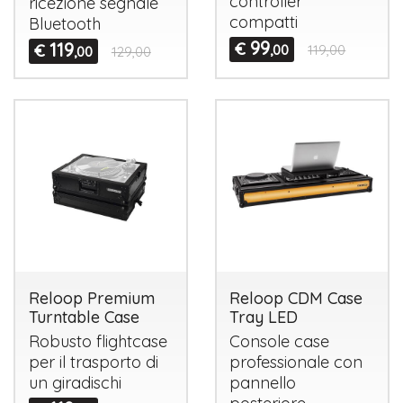
controller
ricezione segnale
compatti
Bluetooth
99
119
€
€
,00
119,00
,00
129,00
Reloop Premium
Reloop CDM Case
Turntable Case
Tray LED
Robusto flightcase
Console case
per il trasporto di
professionale con
un giradischi
pannello