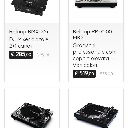
Reloop RMX-22i
Reloop RP-7000
MK2
DJ Mixer digitale
Giradischi
2+1 canali
professionale con
285
€
,00
299,00
coppia elevata –
Vari colori
519
€
,00
535,00