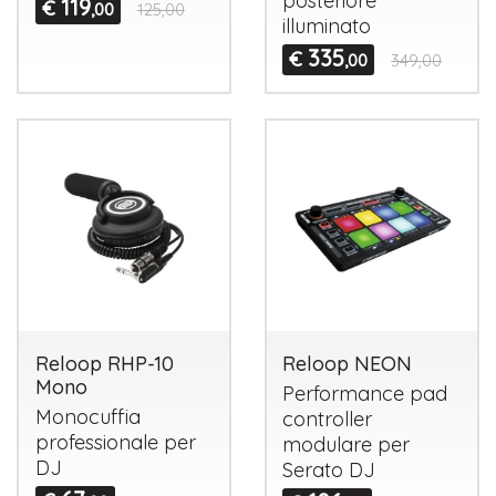
posteriore
119
€
,00
125,00
illuminato
335
€
,00
349,00
Reloop RHP-10
Reloop NEON
Mono
Performance pad
Monocuffia
controller
professionale per
modulare per
DJ
Serato DJ