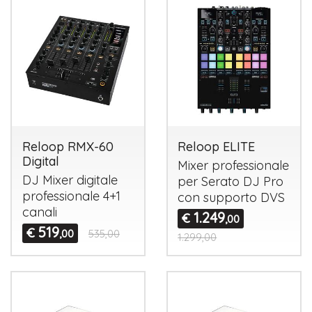
Reloop RMX-60
Reloop ELITE
Digital
Mixer professionale
DJ Mixer digitale
per Serato DJ Pro
professionale 4+1
con supporto
DVS
canali
1.249
€
,00
519
€
,00
535,00
1.299,00