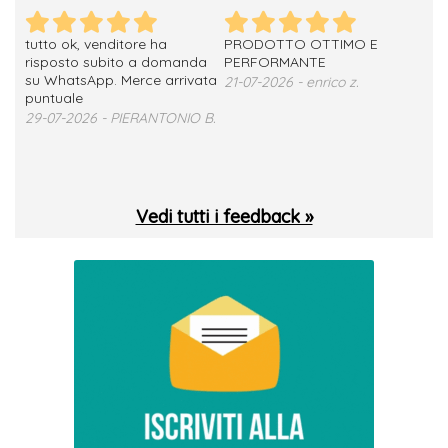
tutto ok, venditore ha
PRODOTTO OTTIMO E
ho 
no
risposto subito a domanda
PERFORMANTE
sod
su WhatsApp. Merce arrivata
ser
21-07-2026 - enrico z.
loro
puntuale
13-
29-07-2026 - PIERANTONIO B.
 T.
Vedi tutti i feedback »