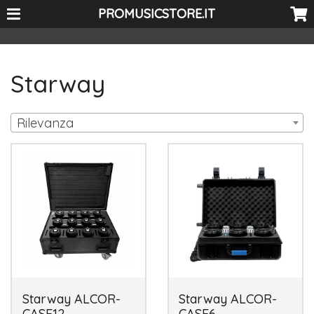
<-- Curio's GSC -->
PROMUSICSTORE.IT
Starway
Rilevanza
Starway ALCOR-
Starway ALCOR-
CASE12
CASE6