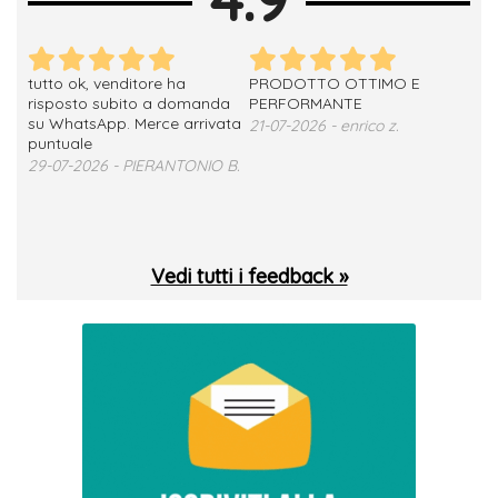
tutto ok, venditore ha
PRODOTTO OTTIMO E
ho 
no
risposto subito a domanda
PERFORMANTE
sod
su WhatsApp. Merce arrivata
ser
21-07-2026 - enrico z.
loro
puntuale
13-
29-07-2026 - PIERANTONIO B.
 T.
Vedi tutti i feedback »