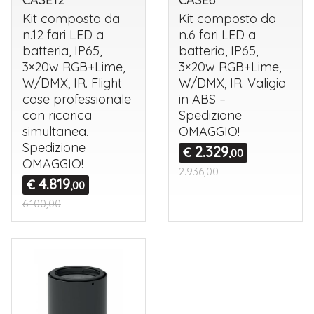
Kit composto da
Kit composto da
n.12 fari
LED
a
n.6 fari
LED
a
batteria, IP65,
batteria, IP65,
3×20w RGB+Lime,
3×20w RGB+Lime,
W/
DMX
, IR. Flight
W/
DMX
, IR. Valigia
case professionale
in
ABS
–
con ricarica
Spedizione
simultanea.
OMAGGIO
!
Spedizione
2.329
€
,00
OMAGGIO
!
2.936,00
4.819
€
,00
6.100,00