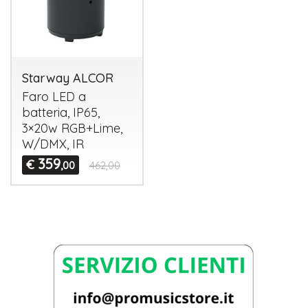
Starway ALCOR
Faro
LED
a
batteria, IP65,
3×20w RGB+Lime,
W/
DMX
, IR
359
€
,00
462,00