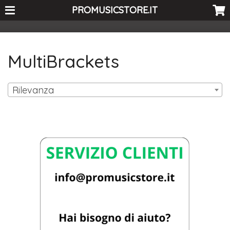
<-- Curio's GSC -->
PROMUSICSTORE.IT
MultiBrackets
Rilevanza