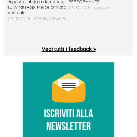
no
risposto subito a domanda
PERFORMANTE
sod
su WhatsApp. Merce arrivata
ser
21-07-2026 - enrico z.
loro
puntuale
13-
29-07-2026 - PIERANTONIO B.
 T.
Vedi tutti i feedback »